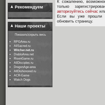
К сожалению, возможно
только зарегистриров
Рекомендуем
авторизуйтесь сейчас
ил
Если вы уже прошли п
обновить страницу.
Наши проекты
Показать\скрыть весь
RPGArea.ru
AllSacred.ru
Witcher.net.ru
DiabloArea.net
RisenGame.ru
AllDisciples.ru
DragonAge-area
AllDishonored.ru
ACR-Game
Watch Dogs