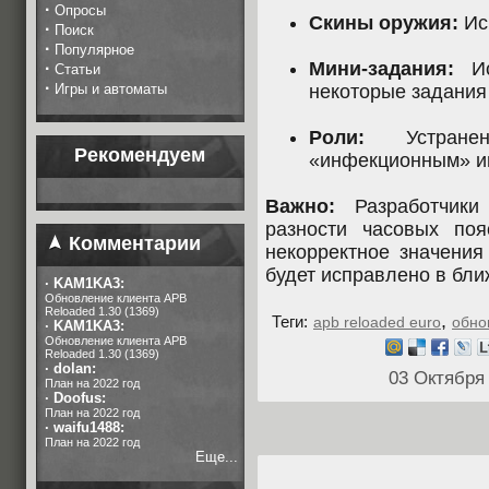
·
Опросы
Скины оружия:
Ис
·
Поиск
·
Популярное
Мини-задания:
Ис
·
Статьи
·
Игры и автоматы
некоторые задания
Роли:
Устранен
Рекомендуем
«инфекционным» ив
Важно:
Разработчики
разности часовых по
Комментарии
некорректное значения
будет исправлено в бл
·
KAM1KA3:
Обновление клиента APB
Reloaded 1.30 (1369)
,
Теги:
apb reloaded euro
обно
·
KAM1KA3:
Обновление клиента APB
Reloaded 1.30 (1369)
·
dolan:
03 Октября
План на 2022 год
·
Doofus:
План на 2022 год
·
waifu1488:
План на 2022 год
Еще...