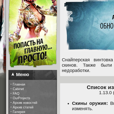
Снайперская винтов
скинов. Также был
недоработки.
Меню
·
Главная
Список из
·
Cabinet
1.13.0 
·
FAQ
·
OurProjects
·
Архив новостей
Скины оружия:
В
·
Архив статей
изменять.
·
Галерея