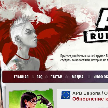
APB Европа
/
О
Обновление кл