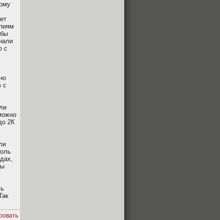
ному
ет
опиям
 бы
инали
о с
но
в с
сли
можно
до 2К
ли
ноль
ндах,
бы
ль
Так
ровать