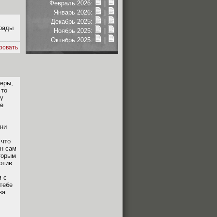
Февраль 2026:
|
Январь 2026:
|
Декабрь 2025:
|
грады
Ноябрь 2025:
|
Октябрь 2025:
|
ровать
меры,
 то
ту
же
они
 что
он сам
оторым
отив
м с
 тебе
за