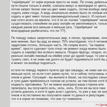
"серебряшек" от норм игроков просто не знаю. По этому дебиль
пути пошли только в апиби, сначала минус в пропорции от цвета,
потом запрет более чем на цвет ниже ходить, потом вообще запр
ходить ниже голда. А ведь изначально можно было по любым к
ходить и цвет имел только рекомендательный смысл. И сколько
они этого всего не меняли, что б по их логике "серебряшки" нач
существовать спокойнее ни разу онлайн не увеличивался, тольк
каждым разом все меньше и меньше (ага, "серебряшки" не
благодарные разбегались что ли ?!?).
По поводу новых запретительных мер, я лично, пдчеркиваю, лич
мое мнение, был бы рад за минус 75% опыта\денег, что б читако
задротами отсечь, большую часть. Но скорее всего, "на первое
время", просто сделают тупо откат не момент когда можно было
ходить в серебро без всякого минуса. Поздно братцы, поздно, е
реально онлайн пиковый на обейке упал до одной тыщи, то уже 
тушить свет, я не знаю как долго он будет подниматься хотя бы 
и может ли вообще подняться ...
кстати по поводу первого пункта где про награды, не знаю как ес
меньше нуля, но если счет равен нулю, то и сейчас получаешь 
очков и денег. Ситуация - вы выпали в бэкап, на последних секу
и тупо даже приблизиться толком не успели, ни тем более хотя 
коцануть противника. Тут не важно выиграла ваша сторона или
проиграла, вы получаете ноль, ноль, ноль. Если же вы все-таки
успели доехать и хотя б один асист сделать, то уже у вас не но
очков и естественно вы получаете какие то деньги и репутацию. 
что я в корне не понимаю, что они тут поменяли ...
>> Цити