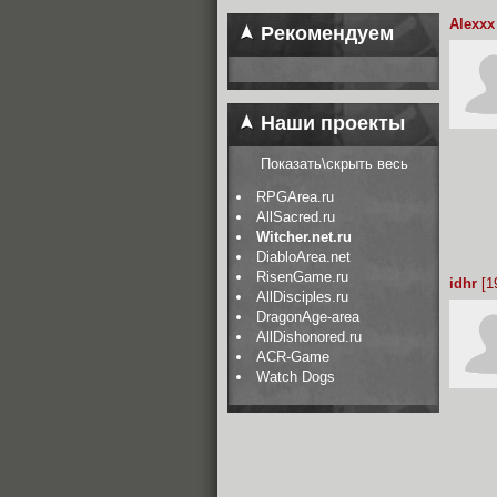
Alexxx
Рекомендуем
Наши проекты
Показать\скрыть весь
RPGArea.ru
AllSacred.ru
Witcher.net.ru
DiabloArea.net
RisenGame.ru
idhr
[1
AllDisciples.ru
DragonAge-area
AllDishonored.ru
ACR-Game
Watch Dogs