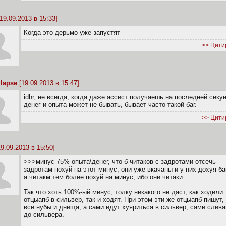
19.09.2013 в 15:33]
Когда это дерьмо уже запустят
>> Цити
Iapse
[19.09.2013 в 15:47]
idhr, не всегда, когда даже ассист получаешь на последней секун
денег и опыта может не бывать, бывает часто такой баг.
>> Цити
9.09.2013 в 15:50]
>>>минус 75% опыта\денег, что б читаков с задротами отсечь
задротам похуй на этот минус, они уже вкачаны и у них дохуя б
а читакм тем более похуй на минус, ибо они читаки
Так что хоть 100%-ый минус, толку никакого не даст, как ходили
отцыапб в сильвер, так и ходят. При этом эти же отцыапб пишут,
все нубы и днища, а сами идут хуяриться в сильвер, сами слив
до сильвера.