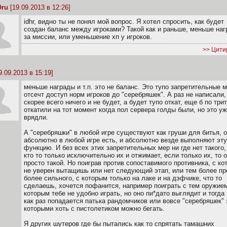
ru
[19.09.2013 в 12:26]
idhr, видно ты не понял мой вопрос. Я хотел спросить, как будет
создан баланс между игроками? Такой как и раньше, меньше на
за миссии, или уменьшение хп у игроков.
>> Цити
9.09.2013 в 15:19]
меньше награды и т.п. это не баланс. Это тупо запретительные 
отсечт доступ норм игроков до "серебряшек". А раз не написали,
скорее всего ничего и не будет, а будет тупо откат, еще б по три
откатили на тот момент когда пол сервера голды были, но это у
врядли.
А "серебряшки" в любой игре существуют как груши для битья, 
абсолютно в любой игре есть, и абсолютно везде выполняют эту
функцию. И без всех этих запретительных мер ни где нет такого,
кто то только исключительно их и отжимает, если только их, то 
просто такой. Но поиграв против сопоставимого противника, с к
не уверен вытащишь или нет следующий этап, или тем более пр
более сильного, с которым только на лаке и на дэфчике, что то
сделаешь, хочется пофанится, например поиграть с тем оружие
которым тебе не удобно играть, но оно пи*дато выглядит и тогда
как раз попадается патька рандомчиков или вовсе "серебряшек" 
которыми хоть с пистолетиком можно бегать.
Я других шутеров где бы пытались как то спрятать тамашних