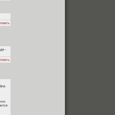
ровать
де -
ровать
абла
 что
аются