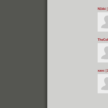
N1kki
[
TheCoI
xaoc
[1