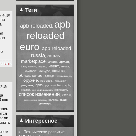
Теги
ть еще
 по
apb
а
apb reloaded
,
reloaded
ал
вно
euro
apb reloaded
,
го
russia
armas
,
marketplace
,
,
,
акция
армас
ровать
,
,
ивент
,
,
видео
блиц-новости
иннова
,
,
,
новинка
конкурс
комплект
обновление
,
,
,
одежда
оптимизация
оружие
,
,
,
перевод
перманент
,
,
,
приз
праздник
русский блог apb
сяца
,
,
,
скидки
скриншоты
скины для оружия
список изменений
,
,
да
статья
,
,
0 как
ящик
халява
технические работы
джокера
илась
ется
 если
Интересное
ливать
ьном
Техническое развитие