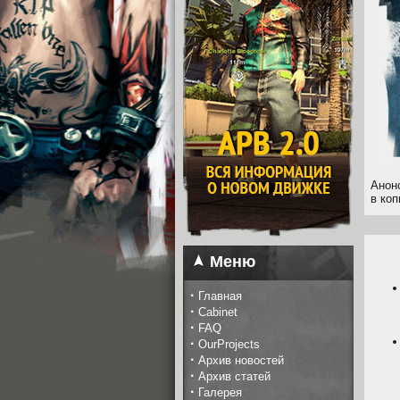
Анон
в коп
Меню
·
Главная
·
Cabinet
·
FAQ
·
OurProjects
·
Архив новостей
·
Архив статей
·
Галерея