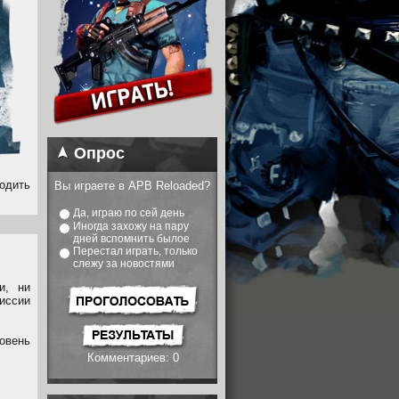
Опрос
ходить
Вы играете в APB Reloaded?
Да, играю по сей день
Иногда захожу на пару
дней вспомнить былое
Перестал играть, только
слежу за новостями
и, ни
миссии
овень
Комментариев: 0