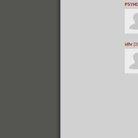
PSYHO
idhr
[1