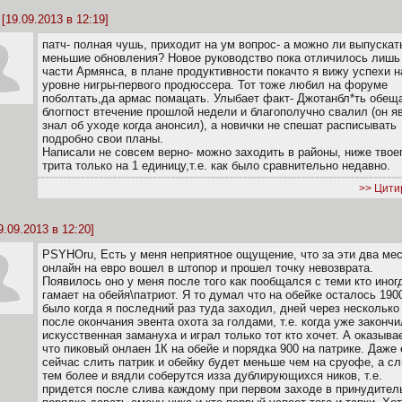
[19.09.2013 в 12:19]
патч- полная чушь, приходит на ум вопрос- а можно ли выпуска
меньшие обновления? Новое руководство пока отличилось лишь
части Армянса, в плане продуктивности покачто я вижу успехи н
уровне нигры-первого продюссера. Тот тоже любил на форуме
поболтать,да армас помацать. Улыбает факт- Джотанбл*ть обещ
блогпост втечение прошлой недели и благополучно свалил (он я
знал об уходе когда анонсил), а новички не спешат расписывать
подробно свои планы.
Написали не совсем верно- можно заходить в районы, ниже твое
трита только на 1 единицу,т.е. как было сравнительно недавно.
>> Цити
9.09.2013 в 12:20]
PSYHOru, Есть у меня неприятное ощущение, что за эти два ме
онлайн на евро вошел в штопор и прошел точку невозврата.
Появилось оно у меня после того как пообщался с теми кто иног
гамает на обейя\патриот. Я то думал что на обейке осталось 190
было когда я последний раз туда заходил, дней через несколько
после окончания эвента охота за голдами, т.е. когда уже законч
искусственная замануха и играл только тот кто хочет. А оказыва
что пиковый онлаен 1К на обейе и порядка 900 на патрике. Даже
сейчас слить патрик и обейку будет меньше чем на сруофе, а с
тем более и вядли соберутся изза дублирующихся ников, т.е.
придется после слива каждому при первом заходе в принудител