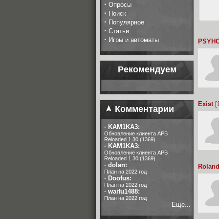
·
Опросы
·
Поиск
·
Популярное
·
Статьи
·
Игры и автоматы
PSYHO
Рекомендуем
Exist
[
Комментарии
·
KAM1KA3:
Обновление клиента APB
Reloaded 1.30 (1369)
·
KAM1KA3:
Обновление клиента APB
Reloaded 1.30 (1369)
·
dolan:
Rolan
План на 2022 год
·
Doofus:
План на 2022 год
·
waifu1488:
План на 2022 год
Еще...