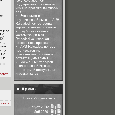
тя
APB Reloaded: как
поддерживаются онлайн-
игры на протяжении многих
лет
ток
Экономика и
внутриигровой рынок в APB
Reloaded: как устроена
торговля между игроками
м к-ва
Глубокая система
5К),
кастомизации в APB
400
Reloaded как главная
о на
особенность проекта
опию.
APB Reloaded: почему
олда,
противостояние
 Но
преступников и полиции
 не
остается уникальным
Мобильный телефон
в от
стал основной игровой
платформой виртуальных
игровых залов
ровать
Архив
Показать\скрыть весь
ровать
Август 2026:
|
Май 2026:
|