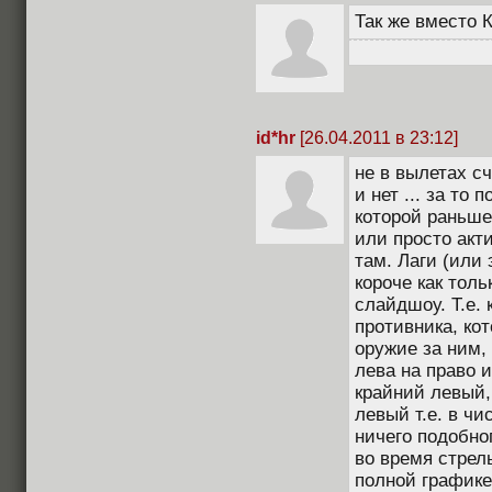
Так же вместо К
id*hr
[26.04.2011 в 23:12]
не в вылетах сч
и нет ... за то
которой раньше 
или просто акт
там. Лаги (или
короче как толь
слайдшоу. Т.е. 
противника, ко
оружие за ним,
лева на право и
крайний левый,
левый т.е. в чи
ничего подобног
во время стрель
полной графике