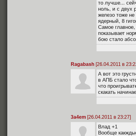
то лучше... сей
ноль, и с двух 
железо тоже не 
ядерный, 8 гиго
Самое главное,
показывает нор
бою стало абсо
Ragabash
[26.04.2011 в 23:2
А вот это грус
в АПБ стало что
что проигрыват
скакать начинае
3a4em
[26.04.2011 в 23:27]
Влад +1
Вообще какждые