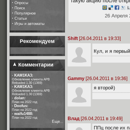
такую акцию после откр
·
Опросы
·
Поиск
·
Популярное
26 Апреля 
·
Статьи
·
Игры и автоматы
Shift
[26.04.2011 в 19:33]
Рекомендуем
Кул, и я первый
Комментарии
·
KAM1KA3:
Gammy
[26.04.2011 в 19:36]
Обновление клиента APB
Reloaded 1.30 (1369)
·
KAM1KA3:
я второй)
Обновление клиента APB
Reloaded 1.30 (1369)
·
dolan:
План на 2022 год
·
Doofus:
План на 2022 год
·
waifu1488:
План на 2022 год
Влад
[26.04.2011 в 19:49]
Еще...
ППц после их п