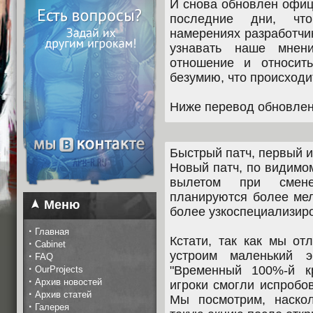
И снова обновлен офиц
последние дни, что
намерениях разработчи
узнавать наше мнен
отношение и относит
безумию, что происходи
Ниже перевод обновлен
Быстрый патч, первый и
Новый патч, по видимо
вылетом при смен
планируются более мел
Меню
более узкоспециализиро
·
Главная
Кстати, так как мы от
·
Cabinet
устроим маленький э
·
FAQ
·
"Временный 100%-й к
OurProjects
·
Архив новостей
игроки смогли испробо
·
Архив статей
Мы посмотрим, наско
·
Галерея