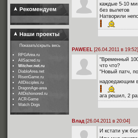
каждые 5-10 мин
Рекомендуем
без вылетов
Натворили непо
Наши проекты
Показать\скрыть весь
PAWEEL
[26.04.2011 в 19:52
RPGArea.ru
"Временный 100
AllSacred.ru
что что?
Witcher.net.ru
"Новый патч, п
DiabloArea.net
RisenGame.ru
надоедающим в
AllDisciples.ru
DragonAge-area
AllDishonored.ru
ага решил, 2 ра
ACR-Game
Watch Dogs
Влад
[26.04.2011 в 20:04]
И кстати уж бо