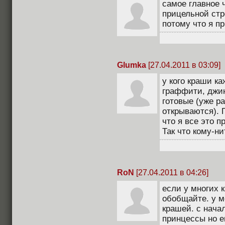
самое главное 
прицельной стр
потому что я пр
Glumka
[27.04.2011 в 03:09]
у кого краши к
граффити, джин
готовые (уже р
открываются). 
что я все это п
Так что кому-н
RoN
[27.04.2011 в 04:26]
если у многих к
обобщайте. у м
крашей. с начал
принцессы но е