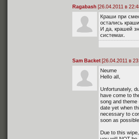
Ragabash
[26.04.2011 в 22:4
Краши при смен
остались краши
И да, крашей з
системах.
Sam Backet
[26.04.2011 в 23
Neume
Hello all,
Unfortunately, du
have come to the
song and theme d
date yet when thi
necessary to co
soon as possible
Due to this wipe
you will NOT be 