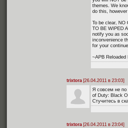
themes. We know 
do this, however
To be clear, 
TO BE WIPED AT 
notify you as so
inconvenience t
for your continu
~APB Reloaded 
trixtora
[26.04.2011 в 23:03]
Я совсем не по 
of Duty: Black O
Стучитесь в скай
trixtora
[26.04.2011 в 23:04]