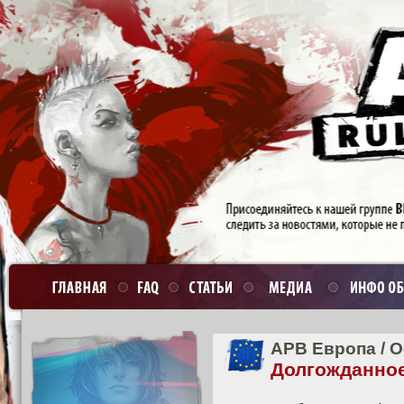
APB Европа
/
О
Долгожданно