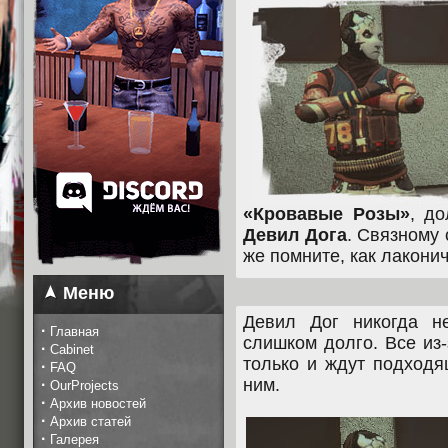
«Кровавые Розы»
, д
Девил Дога
. Связному 
же помните, как лакони
Меню
Девил Дог никогда н
·
Главная
слишком долго. Все из
·
Cabinet
только и ждут подходя
·
FAQ
ним.
·
OurProjects
·
Архив новостей
·
Архив статей
·
Галерея