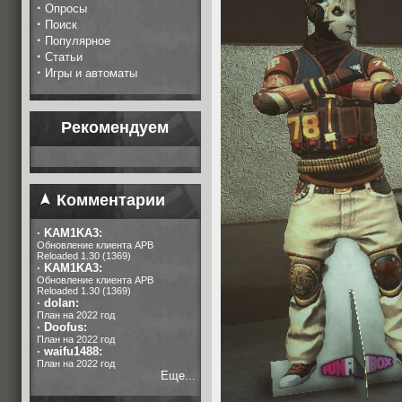
·
Опросы
·
Поиск
·
Популярное
·
Статьи
·
Игры и автоматы
Рекомендуем
Комментарии
·
KAM1KA3:
Обновление клиента APB
Reloaded 1.30 (1369)
·
KAM1KA3:
Обновление клиента APB
Reloaded 1.30 (1369)
·
dolan:
План на 2022 год
·
Doofus:
План на 2022 год
·
waifu1488:
План на 2022 год
Еще...