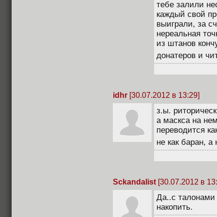
тебе залили не
каждый свой пр
выиграли, за сч
нереальная точ
из штанов конч
донатеров и чит
idhr
[30.07.2012 в 13:29]
з.ы. риторическ
а маскса на не
переводится как
не как баран, а
Sckandalist
[30.07.2012 в 13
Да..с талонами
накопить.