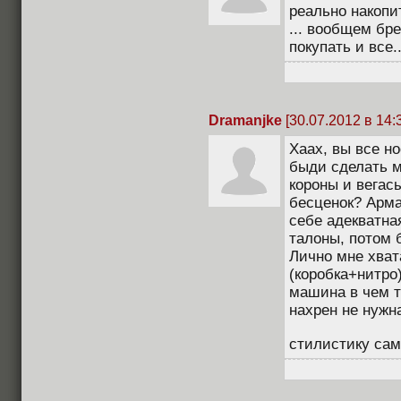
реально накопит
... вообщем бр
покупать и все..
Dramanjke
[30.07.2012 в 14:
Хаах, вы все н
быди сделать м
короны и вегасы
бесценок? Армас
себе адекватная
талоны, потом б
Лично мне хват
(коробка+нитро
машина в чем т
нахрен не нужна
стилистику сам