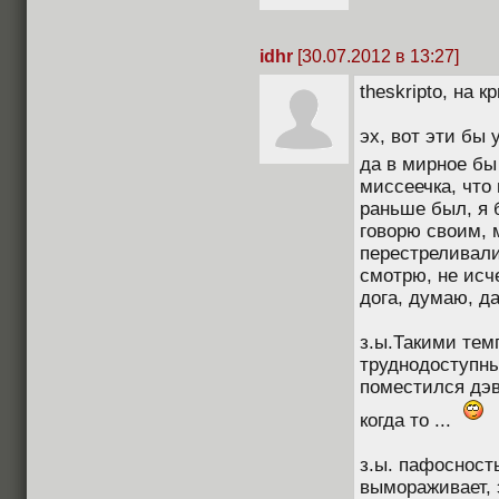
idhr
[30.07.2012 в 13:27]
theskripto, на 
эх, вот эти бы
да в мирное бы 
миссеечка, что
раньше был, я б
говорю своим, м
перестреливали
смотрю, не исч
дога, думаю, да
з.ы.Такими тем
труднодоступны
поместился дэв
когда то ...
з.ы. пафосност
вымораживает, 