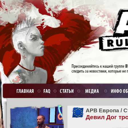
APB Европа
/
С
Девил Дог тро