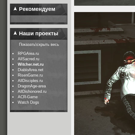
Рекомендуем
Наши проекты
Показать\скрыть весь
RPGArea.ru
AllSacred.ru
Witcher.net.ru
DiabloArea.net
RisenGame.ru
AllDisciples.ru
DragonAge-area
AllDishonored.ru
ACR-Game
Watch Dogs