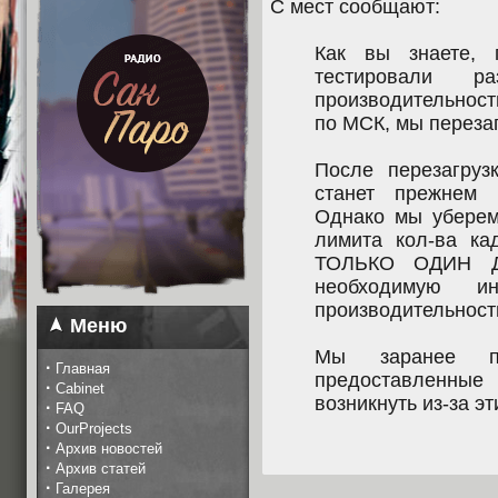
С мест сообщают:
Как вы знаете, 
тестировали р
производительности
по МСК, мы переза
После перезагруз
станет прежнем 
Однако мы уберем
лимита кол-ва ка
ТОЛЬКО ОДИН Д
необходимую 
производительност
Меню
Мы заранее п
·
Главная
предоставленны
·
Cabinet
возникнуть из-за э
·
FAQ
·
OurProjects
·
Архив новостей
·
Архив статей
·
Галерея