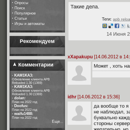
·
Опросы
Такие дела.
·
Поиск
·
Популярное
·
Статьи
Теги:
apb relo
·
Игры и автоматы
14 Июня 2
Рекомендуем
xXapakupu
[14.06.2012 в 14:
Комментарии
Может , хоть н
·
KAM1KA3:
Обновление клиента APB
Reloaded 1.30 (1369)
·
KAM1KA3:
Обновление клиента APB
Reloaded 1.30 (1369)
idhr
[14.06.2012 в 15:36]
·
dolan:
План на 2022 год
да вообще то я
·
Doofus:
План на 2022 год
не наблюдал, з
·
waifu1488:
буквально кажд
План на 2022 год
Еще...
стороны сервер 
желательно, но