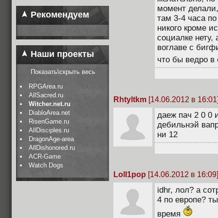
момент делали,
Рекомендуем
там 3-4 часа по
никого кроме и
социалке нету,
воглаве с бигф
Наши проекты
что бы ведро в 
Показать\скрыть весь
RPGArea.ru
AllSacred.ru
Rhtyltkm
[14.06.2012 в 16:01
Witcher.net.ru
DiabloArea.net
даеж пач 2 0 0
RisenGame.ru
дебильнэй вапр
AllDisciples.ru
ни 12
DragonAge-area
AllDishonored.ru
ACR-Game
Watch Dogs
Loll1pop
[14.06.2012 в 16:09
idhr, лол? а со
4 по европе? т
время