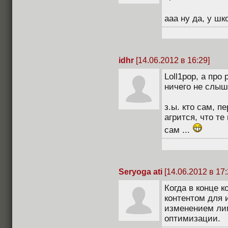
ааа ну да, у ш
idhr
[14.06.2012 в 16:29]
Loll1pop, а про
ничего не слыша
з.ы. кто сам, п
агрится, что те
сам ...
Seryoga ati
[14.06.2012 в 17:
Когда в конце 
контентом для и
изменением ли
оптимизации.