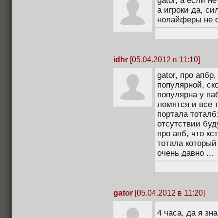
gator, а если н
а игроки да, си
нолайферы не од
idhr
[05.04.2012 в 11:10]
gator, про апбр
популярной, ско
популярна у па
ломятся и все т
портала тоталб
отсутствии буд
про апб, что кс
тотала который
очень давно ...
gator
[05.04.2012 в 11:20]
4 часа, да я зн