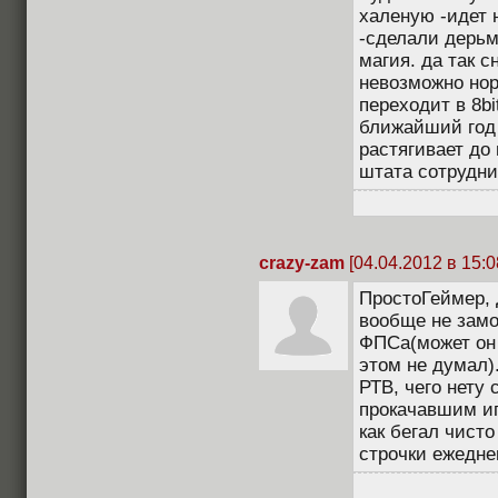
халеную -идет 
-сделали дерьм
магия. да так 
невозможно нор
переходит в 8bi
ближайший год 
растягивает до
штата сотрудни
crazy-zam
[04.04.2012 в 15:0
ПростоГеймер, Д
вообще не замо
ФПСа(может он 
этом не думал)
РТВ, чего нету
прокачавшим иг
как бегал чисто
строчки ежедневн