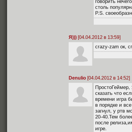
говорить нечего
столь популярн
P.S. своеобраз
Я)))
[04.04.2012 в 13:59]
crazy-zam ок, с
Denulio
[04.04.2012 в 14:52]
ПростоГеймер, 
сказать что ес
времени игра 
в порядке и вс
загнул, у ртв 
20-40.Тем боле
после релиза,и
игре.