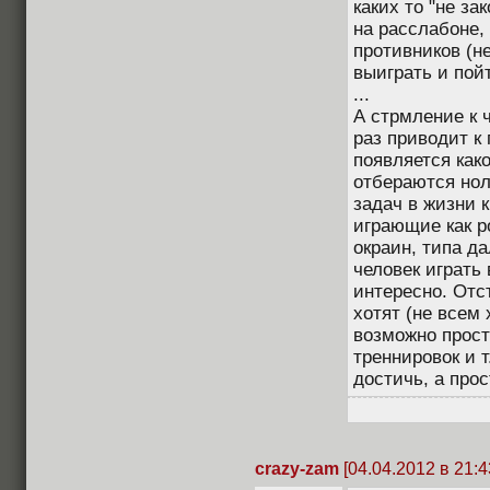
каких то "не за
на расслабоне,
противников (н
выиграть и пой
...
А стрмление к ч
раз приводит к 
появляется как
отбераются нол
задач в жизни 
играющие как р
окраин, типа да
человек играть 
интересно. Отс
хотят (не всем
возможно прост
треннировок и т
достичь, а прос
crazy-zam
[04.04.2012 в 21:4