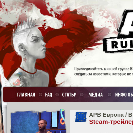
APB Европа
/
В
Steam-трейле