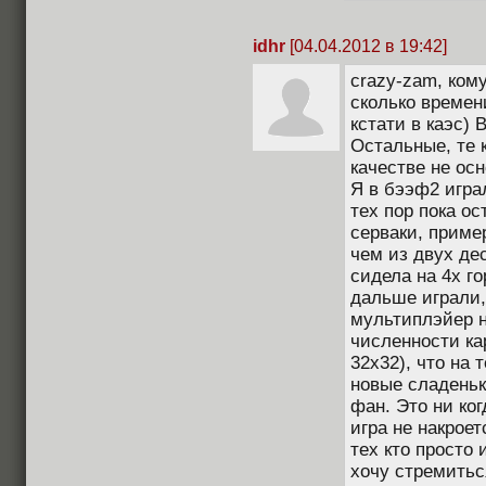
idhr
[04.04.2012 в 19:42]
crazy-zam, ком
сколько времен
кстати в каэс) 
Остальные, те 
качестве не осн
Я в бээф2 игра
тех пор пока о
серваки, пример
чем из двух де
сидела на 4х го
дальше играли,
мультиплэйер н
численности ка
32х32), что на 
новые сладеньк
фан. Это ни ког
игра не накроет
тех кто просто 
хочу стремитьс