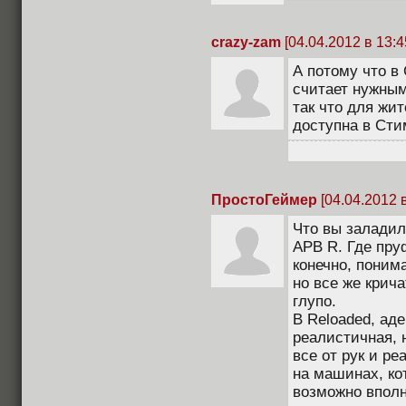
crazy-zam
[04.04.2012 в 13:4
А потому что в
считает нужным
так что для жи
доступна в Сти
ПростоГеймер
[04.04.2012 в
Что вы заладил
APB R. Где пру
конечно, поним
но все же крича
глупо.
В Reloaded, ад
реалистичная, 
все от рук и ре
на машинах, ко
возможно вполн