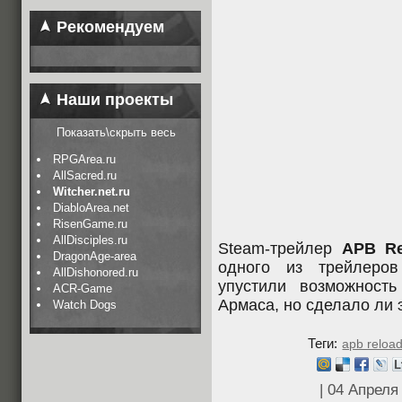
Рекомендуем
Наши проекты
Показать\скрыть весь
RPGArea.ru
AllSacred.ru
Witcher.net.ru
DiabloArea.net
RisenGame.ru
AllDisciples.ru
Steam-трейлер
APB Re
DragonAge-area
одного из трейлер
AllDishonored.ru
упустили возможност
ACR-Game
Армаса, но сделало ли э
Watch Dogs
Теги:
apb reloa
| 04 Апрел