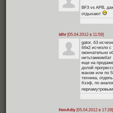
BF3 vs APB, да
отдыхают
idhr
[05.04.2012 в 11:59]
gator, б3 исчез
ббк2 исчезло с
окончательно о
нитьтамкомбат 
еще на продаже
долой прогресс
махом или по 5
техника, отдель
бээф, по аналог
перламутровыми
HenAdiy
[05.04.2012 в 17:28]