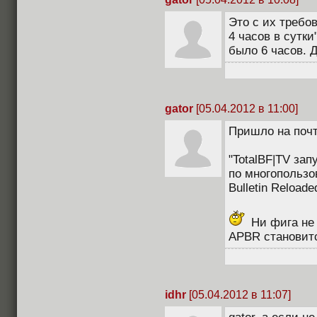
Это с их требо
4 часов в сутк
было 6 часов. 
gator
[05.04.2012 в 11:00]
Пришло на поч
"TotalBF|TV за
по многопользов
Bulletin Reloade
Ни фига не 
APBR становитс
idhr
[05.04.2012 в 11:07]