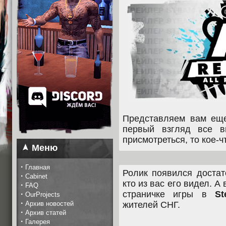
Представляем вам ещ
первый взгляд все в
присмотреться, то кое-
Меню
·
Главная
Ролик появился достат
·
Cabinet
кто из вас его видел. А 
·
FAQ
страничке игры в
St
·
OurProjects
·
Архив новостей
жителей СНГ.
·
Архив статей
·
Галерея