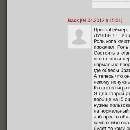
Back
[04.04.2012 в 15:01]
ПростоГеймер- 
ЛУЧШЕ ! ! ! Уб
Роль копа качат
прокачал. Роль
Состоять в клан
все плюшки пер
нормально прор
где обвесы бра
А теперь что о
некому ненужный 
Кто хотел играт
Я для старой р
вообще на I5 с
нужны пользова
на нормальный 
апб просто обя
компах ибо она
будет то кому 