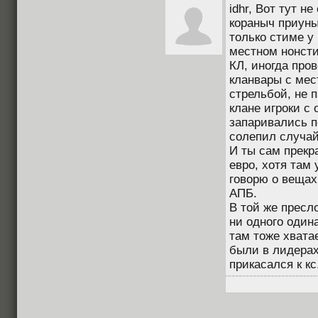
idhr, Вот тут н
кораныч приуныл
только стиме у 
местном нонсти
КЛ, иногда про
кланвары с мес
стрельбой, не п
клане игроки с
запаривались п
солепил случай
И ты сам прекр
евро, хотя там 
говорю о вещах
АПБ.
В той же пресл
ни одного один
там тоже хвата
были в лидерах
прикасался к кс