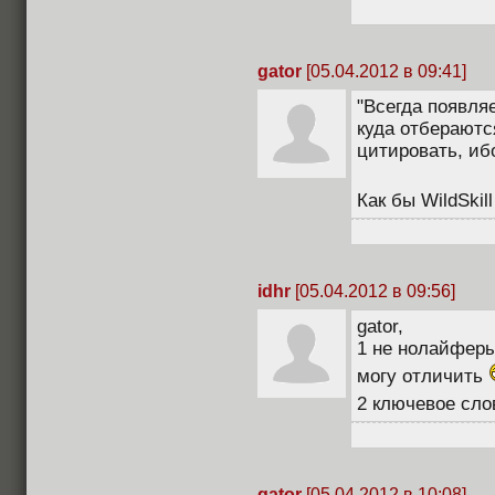
gator
[05.04.2012 в 09:41]
"Всегда появля
куда отбераютс
цитировать, иб
Как бы WildSkil
idhr
[05.04.2012 в 09:56]
gator,
1 не нолайферы
могу отличить
2 ключевое слов
gator
[05.04.2012 в 10:08]