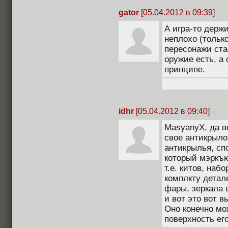
gator
[05.04.2012 в 09:39]
А игра-то держи
неплохо (тольк
пересонажи ст
оружие есть, а 
принципе.
idhr
[05.04.2012 в 09:40]
MasyanyX, да в
свое антикрыло
антикрылья, сп
который мэркъю
т.е. китов, на
комплкту детале
фары, зеркала в
и вот это вот в
Оно конечно мож
поверхность ег