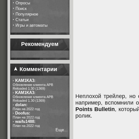
·
Опросы
·
Поиск
·
Популярное
·
Статьи
·
Игры и автоматы
Рекомендуем
Комментарии
·
KAM1KA3:
Обновление клиента APB
Reloaded 1.30 (1369)
·
KAM1KA3:
Неплохой трейлер, но 
Обновление клиента APB
Reloaded 1.30 (1369)
например, вспомнили 
·
dolan:
Points Bulletin
, которы
План на 2022 год
·
Doofus:
ролик.
План на 2022 год
·
waifu1488:
План на 2022 год
Еще...