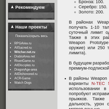
Бронза: 100.
Серебро: 150.
Рекомендуем
Золото: 200.
В районах Weapo
Наши проекты
получать 1-10 та
суточный лимит о
Показать\скрыть весь
Также в этих рай
Weapon Prototyp
RPGArea.ru
оружие) или 250 т
AllSacred.ru
Witcher.net.ru
лимита).
DiabloArea.net
RisenGame.ru
В будущем разрабо
AllDisciples.ru
премиум-подпиской
DragonAge-area
AllDishonored.ru
В районы Weapon P
ACR-Game
Watch Dogs
варианты
N-TEC 
использовании в
попробуют исправи
прыжков. Также 
дальность, урон 