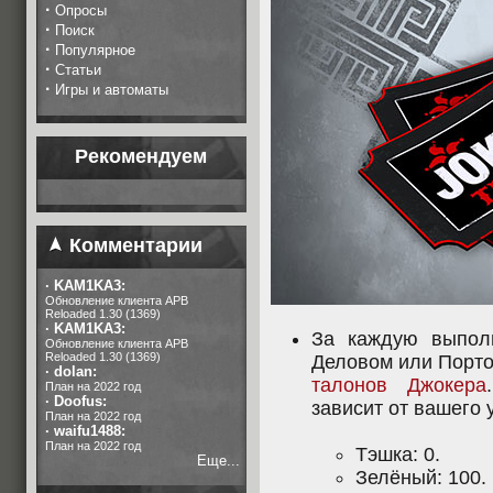
·
Опросы
·
Поиск
·
Популярное
·
Статьи
·
Игры и автоматы
Рекомендуем
Комментарии
·
KAM1KA3:
Обновление клиента APB
Reloaded 1.30 (1369)
·
KAM1KA3:
За каждую выпол
Обновление клиента APB
Reloaded 1.30 (1369)
Деловом или Порто
·
dolan:
талонов Джокера
План на 2022 год
·
Doofus:
зависит от вашего 
План на 2022 год
·
waifu1488:
План на 2022 год
Тэшка: 0.
Еще...
Зелёный: 100.