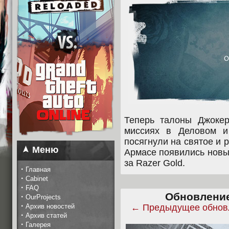
Теперь талоны Джоке
миссиях в Деловом и
посягнули на святое и
Меню
Армасе появились новы
за Razer Gold.
·
Главная
·
Cabinet
·
FAQ
Обновление 
·
OurProjects
·
Архив новостей
← Предыдущее обнов
·
Архив статей
·
Галерея