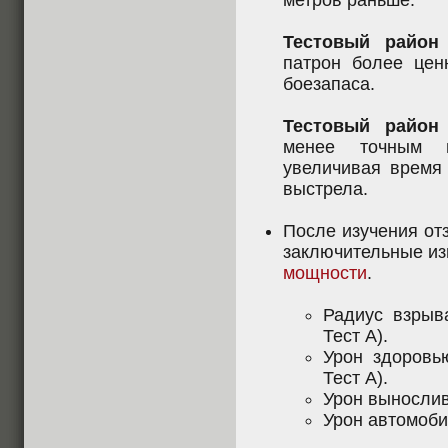
метров раньше.
Тестовый район
патрон более цен
боезапаса.
Тестовый район
менее точным п
увеличивая время 
выстрела.
После изучения от
заключительные и
мощности
.
Радиус взрыв
Тест А).
Урон здоровь
Тест А).
Урон выносливо
Урон автомобил