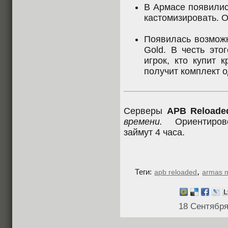
В Армасе появилис
кастомизировать. 
Появилась возможн
Gold. В честь это
игрок, кто купит 
получит комплект о
Серверы
APB Reloade
времени.
Ориентирово
займут 4 часа.
,
Теги:
apb reloaded
armas m
18 Сентября