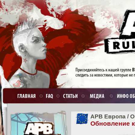
APB Европа
/
О
Обновление кл