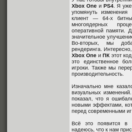
Xbox One
и
PS4
. Я уж
упомянуть изменения 
клиент — 64-х битны
многоядерных про
оперативной памяти. 
значительное улучшени
Во-вторых, мы доба
рендеринга. Интересно,
Xbox One
и
ПК
этот код
это единственное бол
игроки. Также мы пере
производительность.
Изначально мне казало
визуальных изменений.
показал, что я ошибал
новыми эффектами, ко
перед современными иг
Всё это появится в
надеюсь, что к нам при