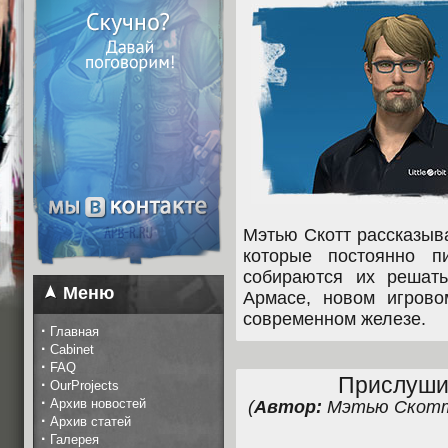
Мэтью Скотт рассказыв
которые постоянно п
собираются их решат
Меню
Армасе, новом игров
современном железе.
·
Главная
·
Cabinet
·
FAQ
Прислуши
·
OurProjects
·
Архив новостей
(
Автор:
Мэтью Скотт,
·
Архив статей
·
Галерея