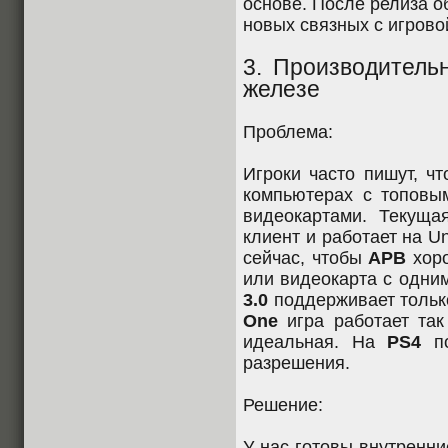
основе. После релиза 
новых связных с игрово
3. Производитель
железе
Проблема:
Игроки часто пишут, ч
компьютерах с топовы
видеокартами. Текуща
клиент и работает на Un
сейчас, чтобы
APB
хоро
или видеокарта с одн
3.0
поддерживает тольк
One
игра работает так
идеальная. На
PS4
по
разрешения.
Решение:
У нас готовы внутренн