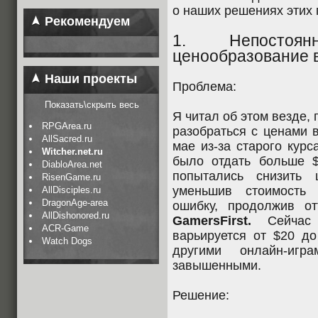
о наших решениях этих 
Рекомендуем
1. Непостоя
ценообразование 
Наши проекты
Проблема:
Показать\скрыть весь
Я читал об этом везде, 
RPGArea.ru
разобраться с ценами 
AllSacred.ru
мае из-за старого кур
Witcher.net.ru
было отдать больше $
DiabloArea.net
попытались снизить 
RisenGame.ru
уменьшив стоимость
AllDisciples.ru
DragonAge-area
ошибку, продолжив от
AllDishonored.ru
GamersFirst.
Сейчас 
ACR-Game
варьируется от $20 до
Watch Dogs
другими онлайн-иг
завышенными.
Решение: