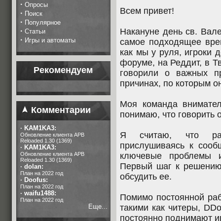
·
Опросы
Всем привет!
·
Поиск
·
Популярное
·
Накануне день св. Вале
Статьи
·
Игры и автоматы
самое подходящее врем
как мы у руля, игроки 
форуме, на Реддит, в Т
Рекомендуем
говорили о важных п
причинах, по которым о
Моя команда внимател
Комментарии
понимаю, что говорить о
·
KAM1KA3:
Я считаю, что раз
Обновление клиента APB
Reloaded 1.30 (1369)
прислушиваясь к сооб
·
KAM1KA3:
Обновление клиента APB
ключевые проблемы и
Reloaded 1.30 (1369)
Первый шаг к решению
·
dolan:
План на 2022 год
обсудить ее.
·
Doofus:
План на 2022 год
·
waifu1488:
Помимо постоянной раб
План на 2022 год
Еще...
такими как читеры, DDo
постоянно поднимают иг