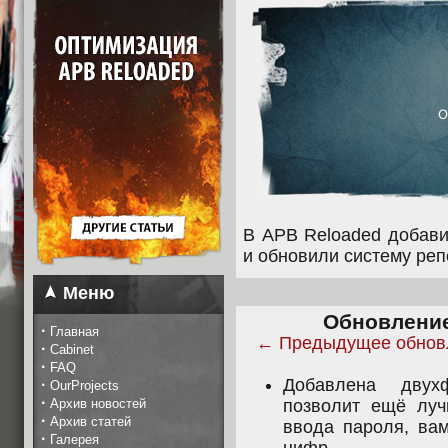
В APB Reloaded добав
и обновили систему реп
Меню
Обновление 
·
Главная
← Предыдущее обнов
·
Cabinet
·
FAQ
Добавлена двух
·
OurProjects
·
Архив новостей
позволит ещё луч
·
Архив статей
ввода пароля, вам
·
Галерея