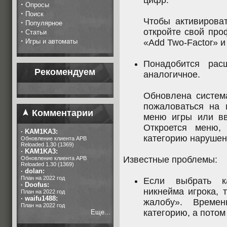
цифр.
·
Опросы
·
Поиск
Чтобы активирова
·
Популярное
откройте свой про
·
Статьи
·
Игры и автоматы
«Add Two-Factor» и
Понадобится расш
Рекомендуем
аналогичное.
Обновлена систем
пожаловаться на и
Комментарии
меню игры или вве
Откроется меню,
·
KAM1KA3:
категорию нарушени
Обновление клиента APB
Reloaded 1.30 (1369)
·
KAM1KA3:
Известные проблемы:
Обновление клиента APB
Reloaded 1.30 (1369)
·
dolan:
План на 2022 год
Если выбрать к
·
Doofus:
никнейма игрока, 
План на 2022 год
·
waifu1488:
жалобу». Време
План на 2022 год
категорию, а потом
Еще...