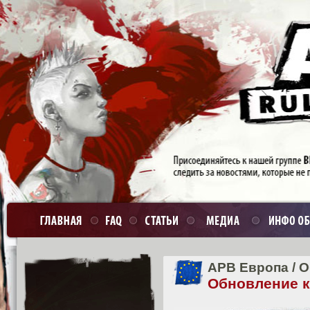
APB Европа
/
О
Обновление кл