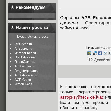
Рекомендуем
Серверы
APB Reloade
времени.
Ориентирово
Наши проекты
займут 4 часа.
Показать\скрыть весь
RPGArea.ru
Теги:
двухфакт
AllSacred.ru
Witcher.net.ru
DiabloArea.net
12 Декабря
RisenGame.ru
AllDisciples.ru
DragonAge-area
AllDishonored.ru
ACR-Game
Watch Dogs
К сожалению, возможно
только зарегистриров
авторизуйтесь сейчас
ил
Если вы уже прошли п
обновить страницу.