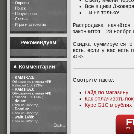
Смену имени персо
·
Опросы
Все ящики Джокера
·
Поиск
...и не только!
·
Популярное
·
Статьи
·
Игры и автоматы
Распродажа начнётся
закончится – 28 ноября 
Рекомендуем
Скидка суммируется с
есть, если у вас есть 
40%.
Комментарии
·
KAM1KA3:
Смотрите также:
Обновление клиента APB
Reloaded 1.30 (1369)
·
KAM1KA3:
Гайд по магазину
Обновление клиента APB
Reloaded 1.30 (1369)
Как оплачивать пок
·
dolan:
Курс G1C в рублях
План на 2022 год
·
Doofus:
План на 2022 год
·
waifu1488:
План на 2022 год
Еще...