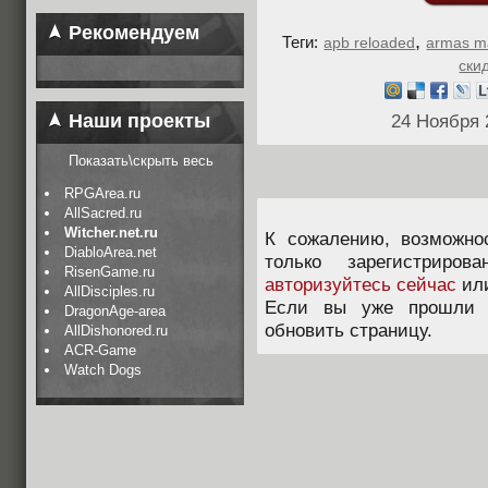
Рекомендуем
,
Теги:
apb reloaded
armas m
ски
Наши проекты
24 Ноября 
Показать\скрыть весь
RPGArea.ru
AllSacred.ru
Witcher.net.ru
К сожалению, возможно
DiabloArea.net
только зарегистриров
RisenGame.ru
авторизуйтесь сейчас
ил
AllDisciples.ru
Если вы уже прошли п
DragonAge-area
обновить страницу.
AllDishonored.ru
ACR-Game
Watch Dogs