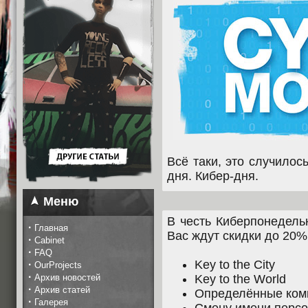
Всё таки, это случилос
дня. Кибер-дня.
Меню
В честь Киберпонедель
·
Главная
Вас ждут скидки до 20%
·
Cabinet
·
FAQ
Key to the City
·
OurProjects
·
Архив новостей
Key to the World
·
Архив статей
Определённые ком
·
Галерея