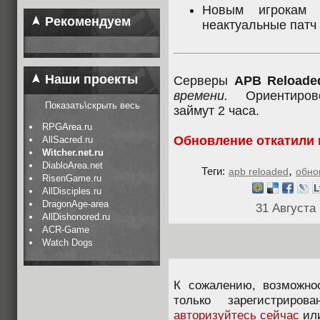
Новым игрокам 
Рекомендуем
неактуальные патч 
Наши проекты
Серверы
APB Reloade
времени.
Ориентирово
Показать\скрыть весь
займут 2 часа.
RPGArea.ru
Обновление откатили 
AllSacred.ru
Witcher.net.ru
DiabloArea.net
,
Теги:
apb reloaded
обно
RisenGame.ru
AllDisciples.ru
DragonAge-area
31 Августа
AllDishonored.ru
ACR-Game
Watch Dogs
К сожалению, возможно
только зарегистриров
авторизуйтесь сейчас
ил