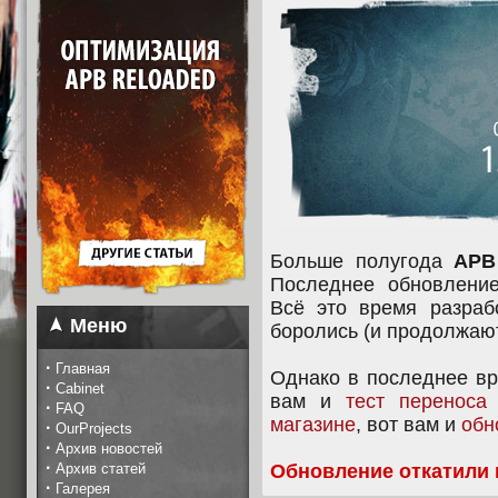
Больше полугода
APB
Последнее обновление
Всё это время разраб
Меню
боролись (и продолжают
·
Главная
Однако в последнее вр
·
Cabinet
вам и
тест переноса
·
FAQ
магазине
, вот вам и
обн
·
OurProjects
·
Архив новостей
·
Архив статей
Обновление откатили 
·
Галерея