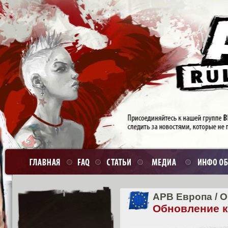
APB Европа
/
О
Обновление кл