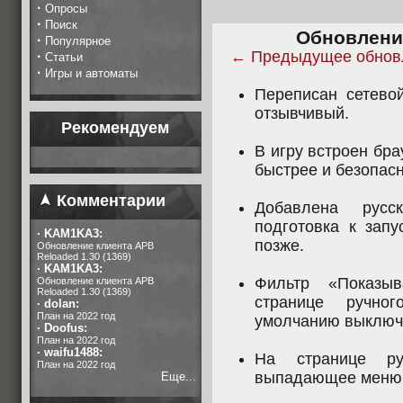
·
Опросы
·
Поиск
Обновление
·
Популярное
← Предыдущее обнов
·
Статьи
·
Игры и автоматы
Переписан сетево
отзывчивый.
Рекомендуем
В игру встроен бра
быстрее и безопасн
Комментарии
Добавлена русс
подготовка к запу
·
KAM1KA3:
позже.
Обновление клиента APB
Reloaded 1.30 (1369)
·
KAM1KA3:
Фильтр «Показы
Обновление клиента APB
Reloaded 1.30 (1369)
странице ручно
·
dolan:
План на 2022 год
умолчанию выключ
·
Doofus:
План на 2022 год
·
waifu1488:
На странице ру
План на 2022 год
выпадающее меню 
Еще...