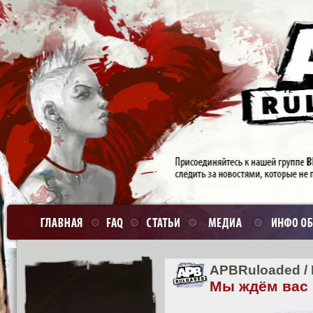
APBRuloaded
/
Мы ждём вас 