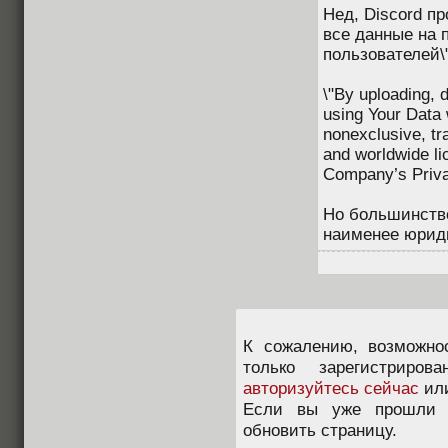
Нед, Discord п
все данные на 
пользователей\"
\"By uploading, d
using Your Data 
nonexclusive, tra
and worldwide li
Company’s Privac
Но большинство
наименее юриди
К сожалению, возможно
только зарегистриров
авторизуйтесь сейчас
ил
Если вы уже прошли п
обновить страницу.