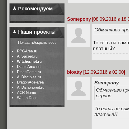
Рекомендуем
Somepony
[08.09.2016 в 18:
Обманчиво про
Наши проекты
То есть на сам
Показать\скрыть весь
платный?
RPGArea.ru
AllSacred.ru
Witcher.net.ru
DiabloArea.net
bloatty
[12.09.2016 в 02:00]
RisenGame.ru
AllDisciples.ru
Somepony,
DragonAge-area
AllDishonored.ru
Обманчиво пр
ACR-Game
сервис.
Watch Dogs
То есть на са
платный?