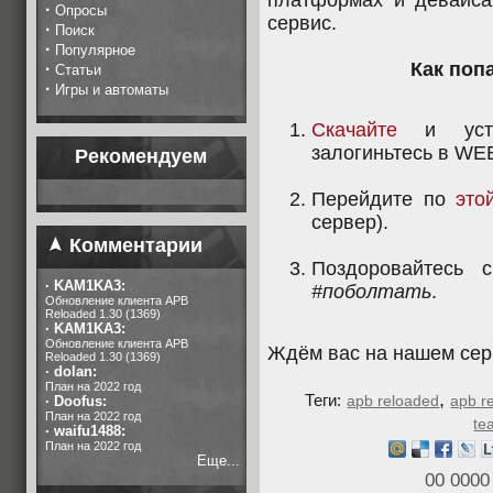
платформах и девайса
·
Опросы
сервис.
·
Поиск
·
Популярное
Как поп
·
Статьи
·
Игры и автоматы
Скачайте
и устан
залогиньтесь в WE
Рекомендуем
Перейдите по
это
сервер).
Комментарии
Поздоровайтесь 
·
KAM1KA3:
#поболтать
.
Обновление клиента APB
Reloaded 1.30 (1369)
·
KAM1KA3:
Обновление клиента APB
Ждём вас на нашем сер
Reloaded 1.30 (1369)
·
dolan:
План на 2022 год
,
Теги:
apb reloaded
apb r
·
Doofus:
План на 2022 год
te
·
waifu1488:
План на 2022 год
Еще...
00 0000