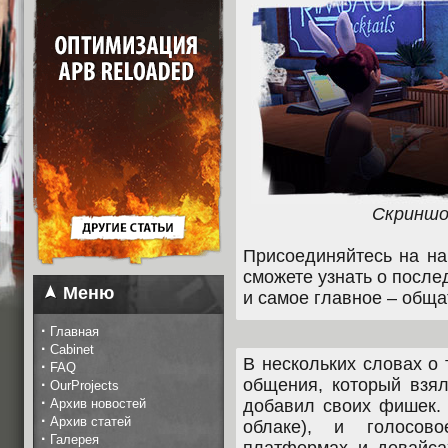
Скриншо
Присоединяйтесь на на
сможете узнать о после
Меню
и самое главное – общ
·
Главная
·
Cabinet
В нескольких словах о 
·
FAQ
общения, который взя
·
OurProjects
·
Архив новостей
добавил своих фишек. 
·
Архив статей
облаке), и голосов
·
Галерея