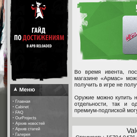
Во время ивента, по
магазине «Армас» можн
получить в игре не полу
Меню
Оружие можно купить н
·
Главная
отдельности, так и 
·
Cabinet
премиум-подпиской могу
·
FAQ
·
OurProjects
·
Архив новостей
·
Архив статей
Val
·
Галерея