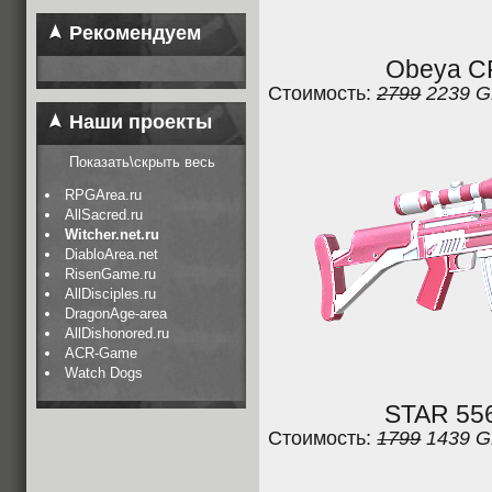
Рекомендуем
Obeya CR
Стоимость:
2799
2239 
Наши проекты
Показать\скрыть весь
RPGArea.ru
AllSacred.ru
Witcher.net.ru
DiabloArea.net
RisenGame.ru
AllDisciples.ru
DragonAge-area
AllDishonored.ru
ACR-Game
Watch Dogs
STAR 556
Стоимость:
1799
1439 