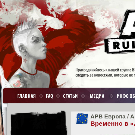
APB Европа
/
А
Временно в «