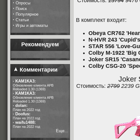
Стоимость:
15794
9476
·
Опросы
·
Поиск
·
Популярное
·
В комплект входит:
Статьи
·
Игры и автоматы
Obeya CR762 'Hear
N-HVR 243 'Cupid's
Рекомендуем
STAR 556 'Love-Gun
Colby M-1922 'Big 
Joker SR15 'Casan
Colby CSG-20 'Spe
Комментарии
Joker
·
KAM1KA3:
Стоимость:
2799
2239 
Обновление клиента APB
Reloaded 1.30 (1369)
·
KAM1KA3:
Обновление клиента APB
Reloaded 1.30 (1369)
·
dolan:
План на 2022 год
·
Doofus:
План на 2022 год
·
waifu1488:
План на 2022 год
Еще...