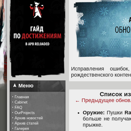
Исправления ошибок
рождественского контен
Меню
Список из
·
Главная
← Предыдущее обнов
·
Cabinet
·
FAQ
Оружие:
Пушки
Ra
·
OurProjects
·
Архив новостей
больше не получаю
·
Архив статей
прыжке.
·
Галерея