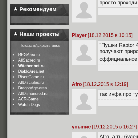
просто проходи
Рекомендуем
Наши проекты
Player
[18.12.2015 в 10:15]
"Пушки Raptor 4
Показать\скрыть весь
получают приро
RPGArea.ru
оффициальное 
AllSacred.ru
Witcher.net.ru
DiabloArea.net
RisenGame.ru
AllDisciples.ru
Afro
[18.12.2015 в 12:19]
DragonAge-area
AllDishonored.ru
так инфа про ту
ACR-Game
Watch Dogs
уныние
[19.12.2015 в 16:27]
Afro, а ты буд