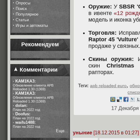
·
Опросы
Оружие:
У
SBSR 'C
·
Поиск
в ивенте
«12 рожд
·
Популярное
модель и иконка уб
·
Статьи
·
Игры и автоматы
Торговля:
Исправл
Raptor 45 'Vulture'
Рекомендуем
продаже у связных
Скины оружия:
И
скин
Christmas 
Комментарии
рапторах.
·
KAM1KA3:
,
Теги:
apb reloaded euro
обно
Обновление клиента APB
Reloaded 1.30 (1369)
списо
·
KAM1KA3:
Обновление клиента APB
Reloaded 1.30 (1369)
·
dolan:
17 Декабря
План на 2022 год
·
Doofus:
План на 2022 год
·
waifu1488:
План на 2022 год
Еще...
уныние
[18.12.2015 в 01:27]