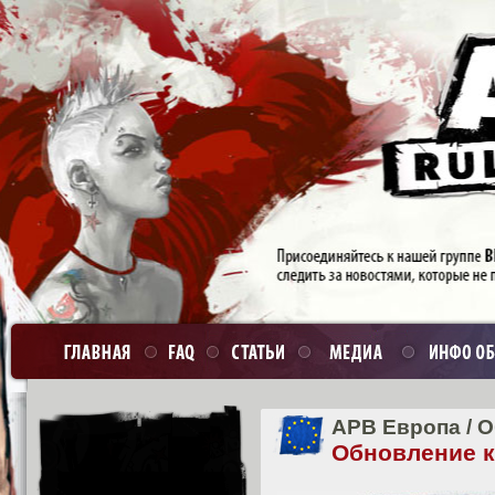
APB Европа
/
О
Обновление кл