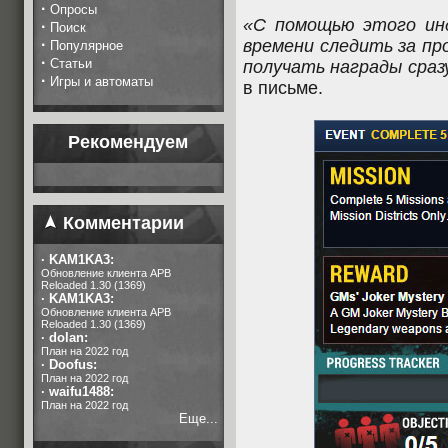
·
Опросы
«С помощью этого ин
·
Поиск
·
времени следить за пр
Популярное
·
Статьи
получать награды сраз
·
Игры и автоматы
в письме.
Рекомендуем
Комментарии
·
KAM1KA3:
Обновление клиента APB
Reloaded 1.30 (1369)
·
KAM1KA3:
Обновление клиента APB
Reloaded 1.30 (1369)
·
dolan:
План на 2022 год
·
Doofus:
План на 2022 год
·
waifu1488:
План на 2022 год
Еще...