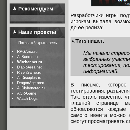
Рекомендуем
Разработчики игры под
игрокам выпала возмо
до её релиза:
Наши проекты
Тигз
пишет:
Показать\скрыть весь
RPGArea.ru
Мы начали стресс
AllSacred.ru
выбранных участн
Witcher.net.ru
тестирования, по
DiabloArea.net
информацией.
RisenGame.ru
AllDisciples.ru
DragonAge-area
В письме, которое 
AllDishonored.ru
тестирования, разъясня
ACR-Game
Так, стало известно, 
Watch Dogs
главной странице м
обновляются каждые 
самого ивента можно з
смогут просматривать с