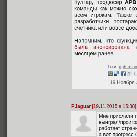
Кулгар, продюсер
APB
команды как можно ско
всем игрокам. Также 
разработчики постара
счётчика или вовсе доб
Напомним, что функци
была анонсирована
в 
месяцем ранее.
Теги:
apb relo
19 Ноября 
PJaguar
[19.11.2015 в 15:38]
Мне прислали п
выиграл/проигр
работает странн
а вот прогресс 