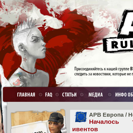
APB Европа
/
Н
Началось т
ивентов