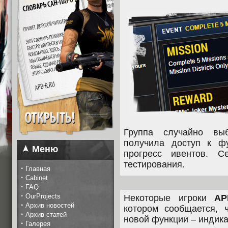
Группа случайно в
получила доступ к ф
Меню
прогресс ивентов. С
тестирования.
·
Главная
·
Cabinet
·
FAQ
·
OurProjects
Некоторые игроки
AP
·
Архив новостей
котором сообщается, 
·
Архив статей
новой функции – индика
·
Галерея