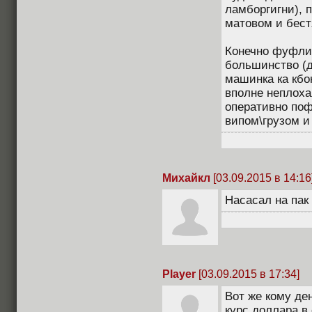
ламборгигни), п
матовом и бест
Конечно фуфлише
большинство (д
машинка ка кбон
вполне неплоха
оперативно поф
випом\грузом и
Михайкл
[03.09.2015 в 14:16
Насасал на пак
Player
[03.09.2015 в 17:34]
Вот же кому де
курс доллара в 