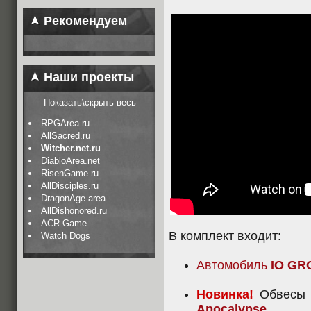
Рекомендуем
Наши проекты
Показать\скрыть весь
RPGArea.ru
AllSacred.ru
Witcher.net.ru
DiabloArea.net
RisenGame.ru
AllDisciples.ru
DragonAge-area
AllDishonored.ru
ACR-Game
В комплект входит:
Watch Dogs
Автомобиль
IO G
Новинка!
Обвес
Apocalypse