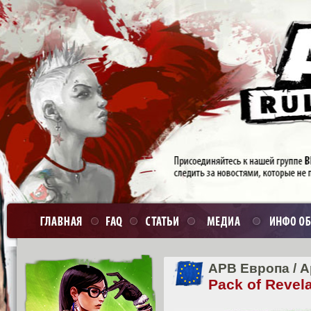
APB Европа
/
А
Pack of Revel