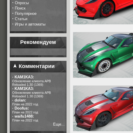
·
Опросы
·
Поиск
·
Популярное
·
Статьи
·
Игры и автоматы
Рекомендуем
Комментарии
·
KAM1KA3:
Обновление клиента APB
Reloaded 1.30 (1369)
·
KAM1KA3:
Обновление клиента APB
Reloaded 1.30 (1369)
·
dolan:
План на 2022 год
·
Doofus:
План на 2022 год
·
waifu1488:
План на 2022 год
Еще...