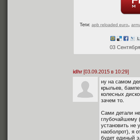
,
Теги:
apb reloaded euro
arm
03 Сентября
idhr
[03.09.2015 в 10:29]
ну на самом дел
крыльев, бампе
колесных диско
зачем то.
Сами детали не
глубочайшему 
установить не 
наоболрот), я о
будет единый э