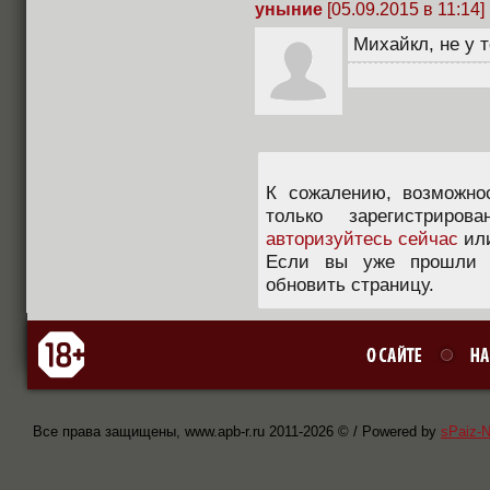
уныние
[05.09.2015 в 11:14]
Михайкл, не у т
К сожалению, возможно
только зарегистриров
авторизуйтесь сейчас
ил
Если вы уже прошли п
обновить страницу.
Все права защищены, www.apb-r.ru 2011-
2026 © / Powered by
sPaiz-