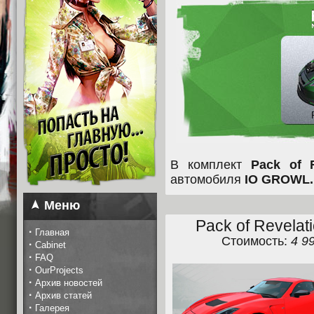
В комплект
Pack of R
автомобиля
IO GROWL.
Меню
Pack of Revelat
·
Главная
Стоимость:
4 9
·
Cabinet
·
FAQ
·
OurProjects
·
Архив новостей
·
Архив статей
·
Галерея