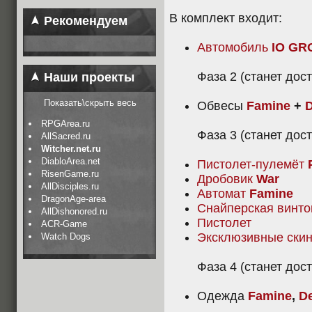
В комплект входит:
Рекомендуем
Автомобиль
IO G
Фаза 2 (станет дост
Наши проекты
Показать\скрыть весь
Обвесы
Famine
+
D
RPGArea.ru
Фаза 3 (станет дос
AllSacred.ru
Witcher.net.ru
DiabloArea.net
Пистолет-пулемёт
RisenGame.ru
Дробовик
War
AllDisciples.ru
Автомат
Famine
DragonAge-area
Снайперская винт
AllDishonored.ru
Пистолет
ACR-Game
Эксклюзивные ски
Watch Dogs
Фаза 4 (станет дост
Одежда
Famine
,
D