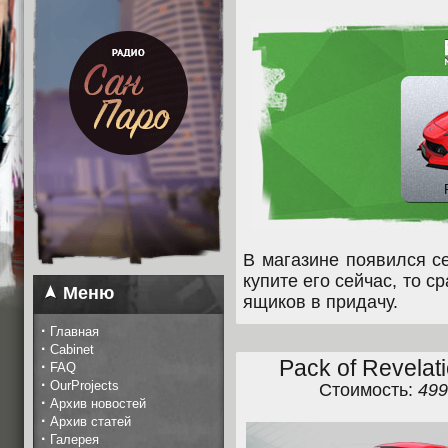
В магазине появился с
купите его сейчас, то с
Меню
ящиков в придачу.
·
Главная
·
Cabinet
Pack of Revelat
·
FAQ
·
OurProjects
Стоимость:
49
·
Архив новостей
·
Архив статей
·
Галерея