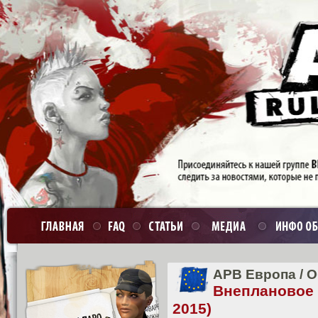
APB Европа
/
О
Внепланово
2015)