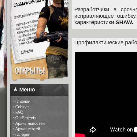
Разработчики в срочн
исправляющее ошибку,
характеристики
SHAW.
Профилактические работ
Меню
·
Главная
·
Cabinet
·
FAQ
·
OurProjects
·
Архив новостей
·
Архив статей
·
Галерея