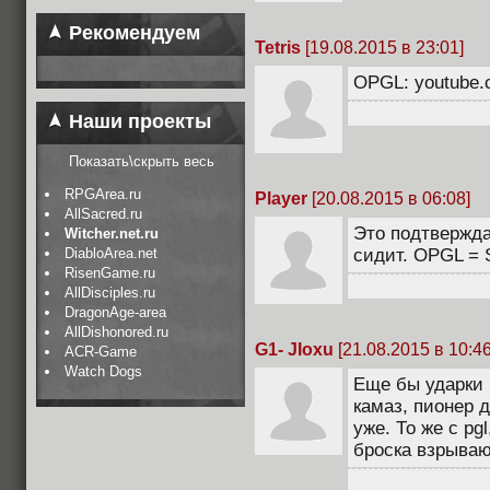
Рекомендуем
Tetris
[19.08.2015 в 23:01]
OPGL: youtube.
Наши проекты
Показать\скрыть весь
RPGArea.ru
Player
[20.08.2015 в 06:08]
AllSacred.ru
Это подтвержда
Witcher.net.ru
DiabloArea.net
сидит. OPGL = 
RisenGame.ru
AllDisciples.ru
DragonAge-area
AllDishonored.ru
G1- JIoxu
[21.08.2015 в 10:46
ACR-Game
Watch Dogs
Еще бы ударки 
камаз, пионер д
уже. То же с pg
броска взрываю