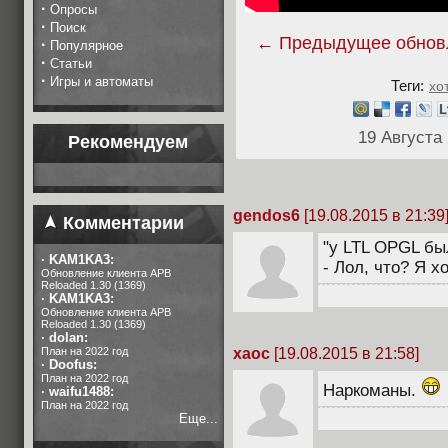
·
Опросы
·
Поиск
← Предыдущее обнов
·
Популярное
·
Статьи
·
Игры и автоматы
Теги:
хо
19 Августа
Рекомендуем
gendos6
[19.08.2015 в 21:39
Комментарии
"у LTL OPGL б
·
KAM1KA3:
- Лол, что? Я х
Обновление клиента APB
Reloaded 1.30 (1369)
·
KAM1KA3:
Обновление клиента APB
Reloaded 1.30 (1369)
·
dolan:
xaoc
[19.08.2015 в 21:58]
План на 2022 год
·
Doofus:
План на 2022 год
Наркоманы.
·
waifu1488:
План на 2022 год
Еще...