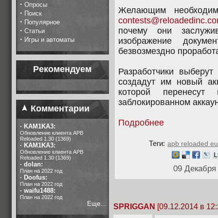
·
Опросы
Желающим необходим
·
Поиск
contests@reloadedinc.c
·
Популярное
почему они заслужи
·
Статьи
·
Игры и автоматы
изображение докуме
безвозмездно проработа
Рекомендуем
Разработчики выберут 
создадут им новый ак
которой перенесут
заблокированном аккаун
Комментарии
Подробнее
·
KAM1KA3:
Обновление клиента APB
Reloaded 1.30 (1369)
Теги:
apb reloaded eu
·
KAM1KA3:
Обновление клиента APB
Reloaded 1.30 (1369)
·
dolan:
09 Декабря
План на 2022 год
·
Doofus:
План на 2022 год
·
waifu1488:
План на 2022 год
Еще...
SPRIGGAN
[09.12.2014 в 12: