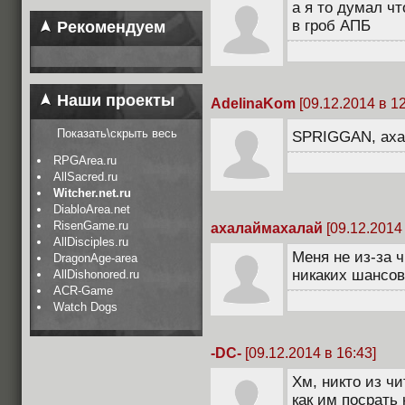
а я то думал чт
в гроб АПБ
Рекомендуем
Наши проекты
AdelinaKom
[09.12.2014 в 12
Показать\скрыть весь
SPRIGGAN, ах
RPGArea.ru
AllSacred.ru
Witcher.net.ru
DiabloArea.net
RisenGame.ru
ахалаймахалай
[09.12.2014 
AllDisciples.ru
Меня не из-за 
DragonAge-area
никаких шансо
AllDishonored.ru
ACR-Game
Watch Dogs
-DC-
[09.12.2014 в 16:43]
Хм, никто из чи
как им посрать 