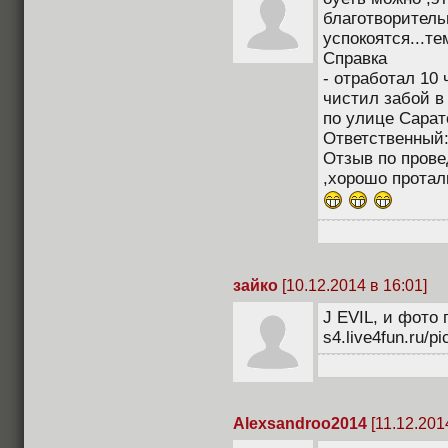
благотворитель
успокоятся...те
Справка
- отработал 10 
чистил забой в
по улице Сарат
Ответственный:
Отзыв по прове
,хорошо проталк
зайко
[10.12.2014 в 16:01]
J EVIL, и фото 
s4.live4fun.ru/
Alexsandroo2014
[11.12.201