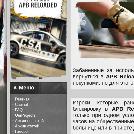
Забаненные за исполь
вернуться в
APB Relo
покупками, но для этого
Меню
·
Главная
Игроки, которые ран
·
Cabinet
блокировку в
APB Re
·
FAQ
только при одном усл
·
OurProjects
·
Архив новостей
часов на общественные
·
Архив статей
больнице или в приюте 
·
Галерея