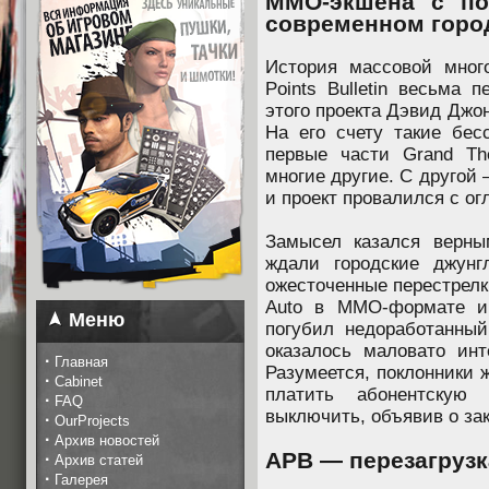
MMO-экшена с по
современном горо
История массовой мног
Points Bulletin весьма 
этого проекта Дэвид Джон
На его счету такие бес
первые части Grand The
многие другие. С другой
и проект провалился с о
Замысел казался верны
ждали городские джунг
ожесточенные перестрелк
Auto в MMO-формате и
Меню
погубил недоработанный
оказалось маловато инт
·
Главная
Разумеется, поклонники 
·
Cabinet
платить абонентскую
·
FAQ
выключить, объявив о за
·
OurProjects
·
Архив новостей
APB — перезагрузк
·
Архив статей
·
Галерея