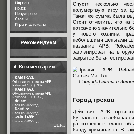
·
Опросы
Спустя несколько мес
·
Поиск
полумертвую игру за д
·
Популярное
Такая же сумма была выд
·
Статьи
Стоит отметить, что на 
·
Игры и автоматы
потрачено значительно б
у нового хозяина прав
небольшими деньгами для
Рекомендуем
название APB: Reloade
запланирован на вторую
закрытое бета-тестирован
Комментарии
·
KAM1KA3:
Спецэффекты и детали
Обновление клиента APB
Reloaded 1.30 (1369)
·
KAM1KA3:
Обновление клиента APB
Reloaded 1.30 (1369)
Город грехов
·
dolan:
План на 2022 год
·
Doofus:
Действие APB происхо
План на 2022 год
·
waifu1488:
буквально захлебывался
План на 2022 год
разрозненные кланы об
Еще...
банду криминалов. В та