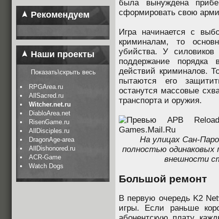
была вынуждена прибе
сформировать свою арми
Рекомендуем
Игра начинается с выб
криминалам, то основ
убийства. У силовиков
Наши проекты
поддержание порядка 
действий криминалов. То
Показать\скрыть весь
пытаются его защити
RPGArea.ru
останутся массовые схва
AllSacred.ru
транспорта и оружия.
Witcher.net.ru
DiabloArea.net
RisenGame.ru
AllDisciples.ru
На улицах Сан-Паро
DragonAge-area
AllDishonored.ru
полностью одинаковых 
ACR-Game
внешности с
Watch Dogs
Большой ремонт
В первую очередь K2 Net
игры. Если раньше кор
абонентскую плату каж