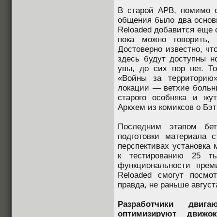
В старой APB, помимо 
общения было два основ
Reloaded добавится еще 
пока можно говорить, 
Достоверно известно, чт
здесь будут доступны н
увы, до сих пор нет. Т
«Войны за территорию
локации — ветхие больн
старого особняка и жу
Аркхем из комиксов о Бэ
Последним этапом бет
подготовки материала с
перспективах установка 
к тестированию 25 ты
функциональности прем
Reloaded смогут посмо
правда, не раньше август
Разработчики двиг
оптимизируют движо