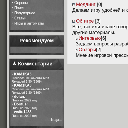
·
Опросы
Моддинг
[0]
·
Поиск
Делаем игру удобней и
·
Популярное
·
Статьи
Об игре
[3]
·
Игры и автоматы
Все, так или иначе гово
другие материалы.
Интервью
[6]
Рекомендуем
Задаем вопросы разра
Обзоры
[2]
Мнение игровой прессы
Комментарии
·
KAM1KA3:
Обновление клиента APB
Reloaded 1.30 (1369)
·
KAM1KA3:
Обновление клиента APB
Reloaded 1.30 (1369)
·
dolan:
План на 2022 год
·
Doofus:
План на 2022 год
·
waifu1488:
План на 2022 год
Еще...