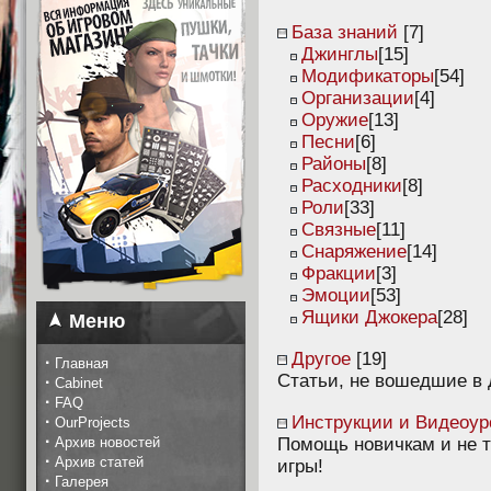
База знаний
[7]
Джинглы
[15]
Модификаторы
[54]
Организации
[4]
Оружие
[13]
Песни
[6]
Районы
[8]
Расходники
[8]
Роли
[33]
Связные
[11]
Снаряжение
[14]
Фракции
[3]
Эмоции
[53]
Ящики Джокера
[28]
Меню
Другое
[19]
·
Главная
Статьи, не вошедшие в 
·
Cabinet
·
FAQ
·
Инструкции и Видеоур
OurProjects
·
Архив новостей
Помощь новичкам и не т
·
Архив статей
игры!
·
Галерея