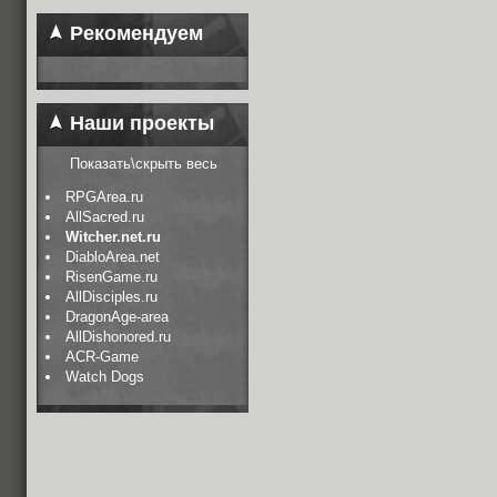
Рекомендуем
Наши проекты
Показать\скрыть весь
RPGArea.ru
AllSacred.ru
Witcher.net.ru
DiabloArea.net
RisenGame.ru
AllDisciples.ru
DragonAge-area
AllDishonored.ru
ACR-Game
Watch Dogs