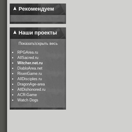
Рекомендуем
Наши проекты
Показать\скрыть весь
RPGArea.ru
AllSacred.ru
Witcher.net.ru
DiabloArea.net
RisenGame.ru
AllDisciples.ru
DragonAge-area
AllDishonored.ru
ACR-Game
Watch Dogs