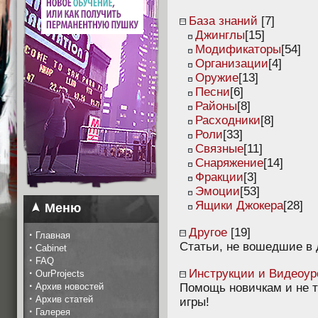
База знаний
[7]
Джинглы
[15]
Модификаторы
[54]
Организации
[4]
Оружие
[13]
Песни
[6]
Районы
[8]
Расходники
[8]
Роли
[33]
Связные
[11]
Снаряжение
[14]
Фракции
[3]
Эмоции
[53]
Ящики Джокера
[28]
Меню
Другое
[19]
·
Главная
Статьи, не вошедшие в 
·
Cabinet
·
FAQ
·
Инструкции и Видеоур
OurProjects
·
Архив новостей
Помощь новичкам и не т
·
Архив статей
игры!
·
Галерея