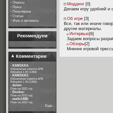
·
Опросы
Моддинг
[0]
·
Поиск
Делаем игру удобней и
·
Популярное
·
Статьи
Об игре
[3]
·
Игры и автоматы
Все, так или иначе гово
другие материалы.
Интервью
[6]
Рекомендуем
Задаем вопросы разра
Обзоры
[2]
Мнение игровой прессы
Комментарии
·
KAM1KA3:
Обновление клиента APB
Reloaded 1.30 (1369)
·
KAM1KA3:
Обновление клиента APB
Reloaded 1.30 (1369)
·
dolan:
План на 2022 год
·
Doofus:
План на 2022 год
·
waifu1488:
План на 2022 год
Еще...