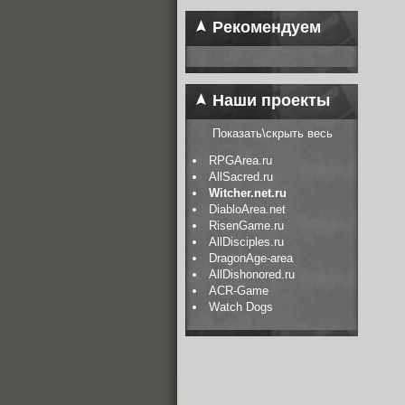
Рекомендуем
Наши проекты
Показать\скрыть весь
RPGArea.ru
AllSacred.ru
Witcher.net.ru
DiabloArea.net
RisenGame.ru
AllDisciples.ru
DragonAge-area
AllDishonored.ru
ACR-Game
Watch Dogs