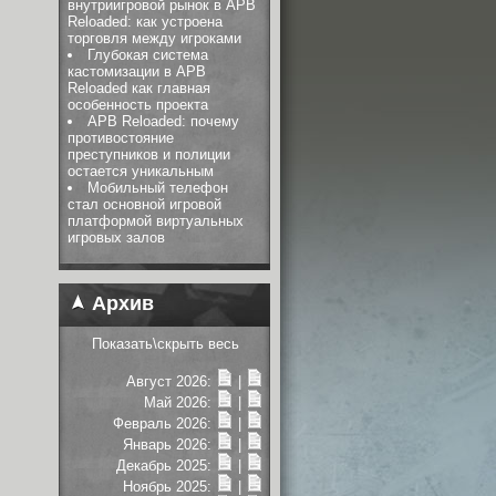
внутриигровой рынок в APB
Reloaded: как устроена
торговля между игроками
Глубокая система
кастомизации в APB
Reloaded как главная
особенность проекта
APB Reloaded: почему
противостояние
преступников и полиции
остается уникальным
Мобильный телефон
стал основной игровой
платформой виртуальных
игровых залов
Архив
Показать\скрыть весь
Август 2026:
|
Май 2026:
|
Февраль 2026:
|
Январь 2026:
|
Декабрь 2025:
|
Ноябрь 2025:
|