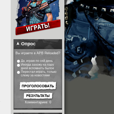
Опрос
Вы играете в APB Reloaded?
Да, играю по сей день
Иногда захожу на пару
дней вспомнить былое
Перестал играть, только
слежу за новостями
.
Комментариев: 0