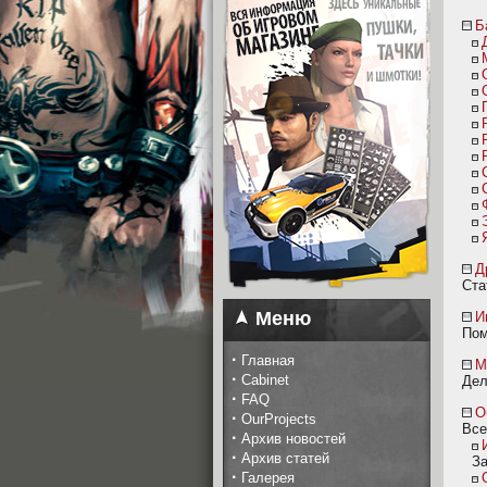
Б
Д
Ста
Меню
И
Пом
·
Главная
М
·
Cabinet
Дел
·
FAQ
О
·
OurProjects
Все
·
Архив новостей
·
Архив статей
За
·
Галерея