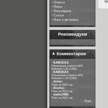
Мн
·
Опросы
·
Поиск
·
Популярное
·
Статьи
·
Игры и автоматы
Рекомендуем
Комментарии
·
KAM1KA3:
Обновление клиента APB
Reloaded 1.30 (1369)
·
KAM1KA3:
Обновление клиента APB
Reloaded 1.30 (1369)
·
dolan:
План на 2022 год
·
Doofus:
План на 2022 год
·
waifu1488:
План на 2022 год
Еще...