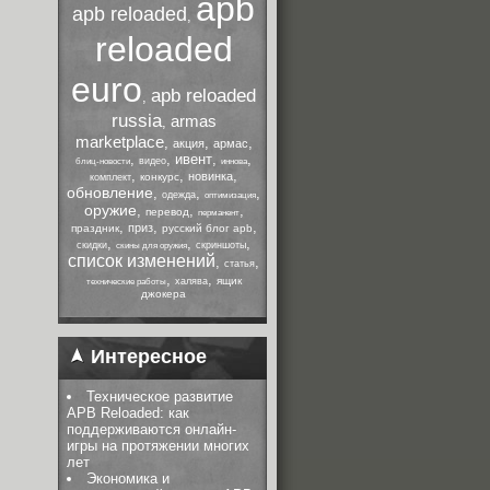
apb
apb reloaded
,
reloaded
euro
apb reloaded
,
russia
armas
,
marketplace
,
,
,
акция
армас
,
,
ивент
,
,
видео
блиц-новости
иннова
,
,
,
новинка
конкурс
комплект
обновление
,
,
,
одежда
оптимизация
оружие
,
,
,
перевод
перманент
,
,
,
приз
праздник
русский блог apb
,
,
,
скидки
скриншоты
скины для оружия
список изменений
,
,
статья
,
,
ящик
халява
технические работы
джокера
Интересное
Техническое развитие
APB Reloaded: как
поддерживаются онлайн-
игры на протяжении многих
лет
Экономика и