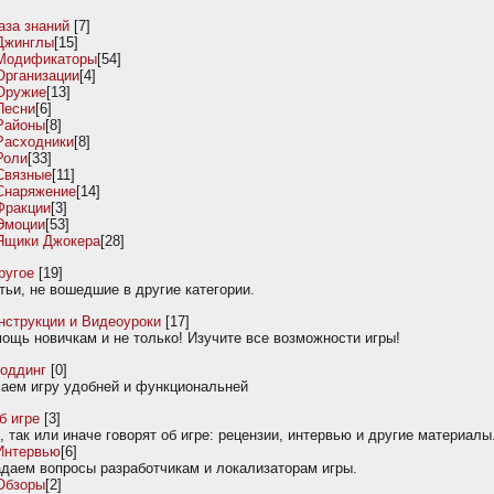
аза знаний
[7]
Джинглы
[15]
Модификаторы
[54]
Организации
[4]
Оружие
[13]
Песни
[6]
Районы
[8]
Расходники
[8]
Роли
[33]
Связные
[11]
Снаряжение
[14]
Фракции
[3]
Эмоции
[53]
Ящики Джокера
[28]
ругое
[19]
тьи, не вошедшие в другие категории.
нструкции и Видеоуроки
[17]
ощь новичкам и не только! Изучите все возможности игры!
оддинг
[0]
аем игру удобней и функциональней
б игре
[3]
, так или иначе говорят об игре: рецензии, интервью и другие материалы
Интервью
[6]
даем вопросы разработчикам и локализаторам игры.
Обзоры
[2]