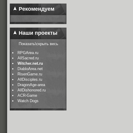
Рекомендуем
Наши проекты
Показать\скрыть весь
RPGArea.ru
AllSacred.ru
Witcher.net.ru
DiabloArea.net
RisenGame.ru
AllDisciples.ru
DragonAge-area
AllDishonored.ru
ACR-Game
Watch Dogs