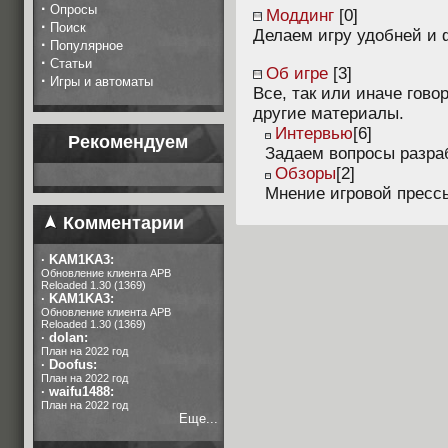
·
Опросы
Моддинг
[0]
·
Поиск
Делаем игру удобней и
·
Популярное
·
Статьи
Об игре
[3]
·
Игры и автоматы
Все, так или иначе гово
другие материалы.
Интервью
[6]
Рекомендуем
Задаем вопросы разра
Обзоры
[2]
Мнение игровой прессы
Комментарии
·
KAM1KA3:
Обновление клиента APB
Reloaded 1.30 (1369)
·
KAM1KA3:
Обновление клиента APB
Reloaded 1.30 (1369)
·
dolan:
План на 2022 год
·
Doofus:
План на 2022 год
·
waifu1488:
План на 2022 год
Еще...