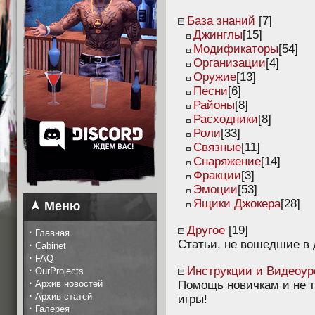
База знаний
[7]
Джинглы
[15]
Модификаторы
[54]
Организации
[4]
Оружие
[13]
Песни
[6]
Районы
[8]
Расходники
[8]
Роли
[33]
Связные
[11]
Снаряжение
[14]
Фракции
[3]
Эмоции
[53]
Ящики Джокера
[28]
Меню
Другое
[19]
·
Главная
Статьи, не вошедшие в 
·
Cabinet
·
FAQ
·
Инструкции и Видеоур
OurProjects
·
Архив новостей
Помощь новичкам и не т
·
Архив статей
игры!
·
Галерея