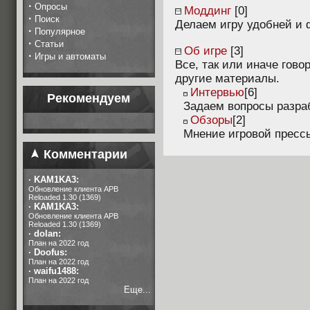
·
Опросы
Моддинг
[0]
·
Поиск
Делаем игру удобней и
·
Популярное
·
Статьи
Об игре
[3]
·
Игры и автоматы
Все, так или иначе гово
другие материалы.
Интервью
[6]
Рекомендуем
Задаем вопросы разра
Обзоры
[2]
Мнение игровой прессы
Комментарии
·
KAM1KA3:
Обновление клиента APB
Reloaded 1.30 (1369)
·
KAM1KA3:
Обновление клиента APB
Reloaded 1.30 (1369)
·
dolan:
План на 2022 год
·
Doofus:
План на 2022 год
·
waifu1488:
План на 2022 год
Еще...