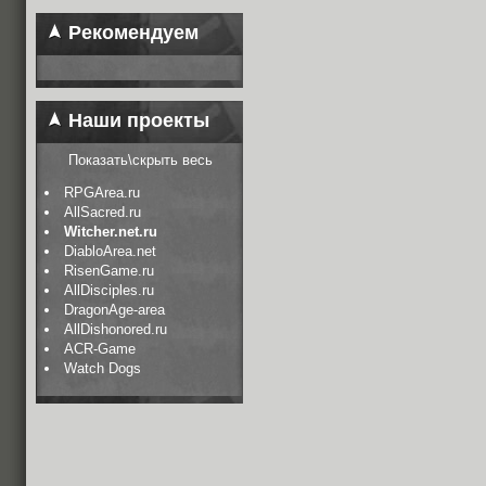
Рекомендуем
Наши проекты
Показать\скрыть весь
RPGArea.ru
AllSacred.ru
Witcher.net.ru
DiabloArea.net
RisenGame.ru
AllDisciples.ru
DragonAge-area
AllDishonored.ru
ACR-Game
Watch Dogs