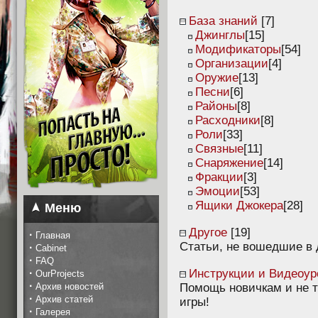
База знаний
[7]
Джинглы
[15]
Модификаторы
[54]
Организации
[4]
Оружие
[13]
Песни
[6]
Районы
[8]
Расходники
[8]
Роли
[33]
Связные
[11]
Снаряжение
[14]
Фракции
[3]
Эмоции
[53]
Ящики Джокера
[28]
Меню
Другое
[19]
·
Главная
Статьи, не вошедшие в 
·
Cabinet
·
FAQ
·
Инструкции и Видеоур
OurProjects
·
Архив новостей
Помощь новичкам и не т
·
Архив статей
игры!
·
Галерея