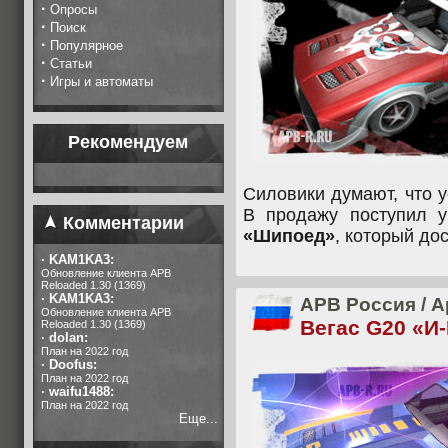
·
Опросы
·
Поиск
·
Популярное
·
Статьи
·
Игры и автоматы
Рекомендуем
Силовики думают, что у
В продажу поступил 
Комментарии
«Шипоед»
, который до
·
KAM1KA3:
Обновление клиента APB
Reloaded 1.30 (1369)
·
KAM1KA3:
APB Россия
/
А
Обновление клиента APB
Вегас G20 «И
Reloaded 1.30 (1369)
·
dolan:
План на 2022 год
·
Doofus:
План на 2022 год
·
waifu1488:
План на 2022 год
Еще...