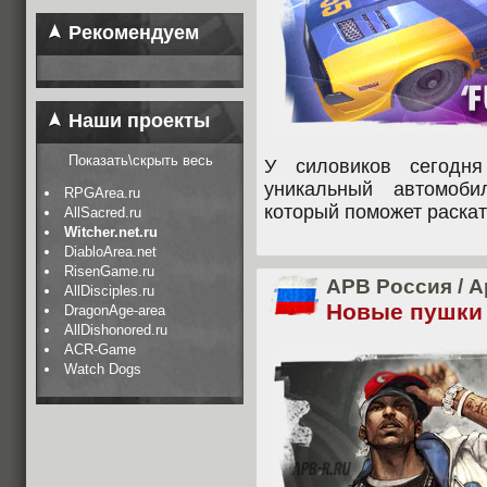
Рекомендуем
Наши проекты
Показать\скрыть весь
У силовиков сегодня
уникальный автомоб
RPGArea.ru
который поможет раскат
AllSacred.ru
Witcher.net.ru
DiabloArea.net
RisenGame.ru
APB Россия
/
А
AllDisciples.ru
Новые пушки
DragonAge-area
AllDishonored.ru
ACR-Game
Watch Dogs