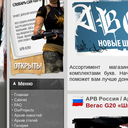
Ассортимент магаз
комплектами букв. На
поможет вам лучше дон
Меню
·
Главная
APB Россия
/
А
·
Cabinet
Вегас G20 «Ш
·
FAQ
·
OurProjects
·
Архив новостей
·
Архив статей
·
Галерея