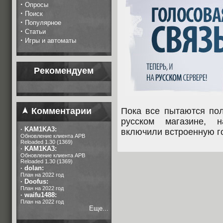
·
Опросы
·
Поиск
·
Популярное
·
Статьи
·
Игры и автоматы
Рекомендуем
Комментарии
Пока все пытаются пол
русском магазине, 
·
KAM1KA3:
включили встроенную г
Обновление клиента APB
Reloaded 1.30 (1369)
·
KAM1KA3:
Обновление клиента APB
Reloaded 1.30 (1369)
·
dolan:
План на 2022 год
·
Doofus:
План на 2022 год
·
waifu1488:
План на 2022 год
Еще...