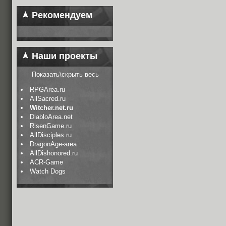
Рекомендуем
Наши проекты
Показать\скрыть весь
RPGArea.ru
AllSacred.ru
Witcher.net.ru
DiabloArea.net
RisenGame.ru
AllDisciples.ru
DragonAge-area
AllDishonored.ru
ACR-Game
Watch Dogs