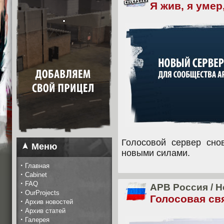
Я жив, я умер
Голосовой сервер сно
Меню
новыми силами.
·
Главная
·
Cabinet
·
FAQ
APB Россия
/
Н
·
OurProjects
Голосовая св
·
Архив новостей
·
Архив статей
·
Галерея