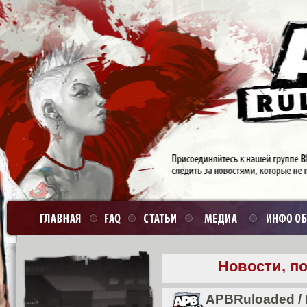
Новости, п
APBRuloaded
/