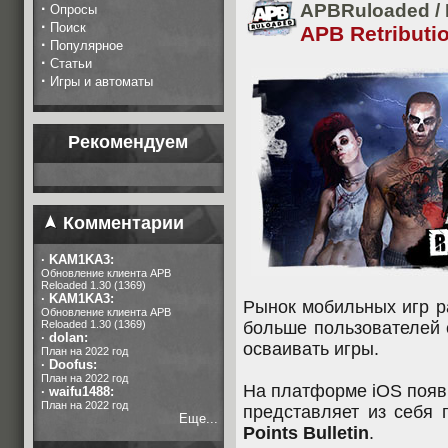
·
APBRuloaded
/
Опросы
·
Поиск
APB Retributi
·
Популярное
·
Статьи
·
Игры и автоматы
Рекомендуем
Комментарии
·
KAM1KA3:
Обновление клиента APB
Reloaded 1.30 (1369)
·
KAM1KA3:
Рынок мобильных игр р
Обновление клиента APB
Reloaded 1.30 (1369)
больше пользователей
·
dolan:
осваивать игры.
План на 2022 год
·
Doofus:
План на 2022 год
На платформе iOS появ
·
waifu1488:
План на 2022 год
представляет из себя
Еще...
Points Bulletin
.