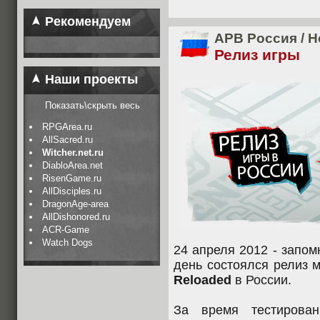
Рекомендуем
APB Россия
/
Н
Релиз игры
Наши проекты
Показать\скрыть весь
RPGArea.ru
AllSacred.ru
Witcher.net.ru
DiabloArea.net
RisenGame.ru
AllDisciples.ru
DragonAge-area
AllDishonored.ru
ACR-Game
Watch Dogs
24 апреля 2012 - запомн
день состоялся релиз 
Reloaded
в России.
За время тестирован