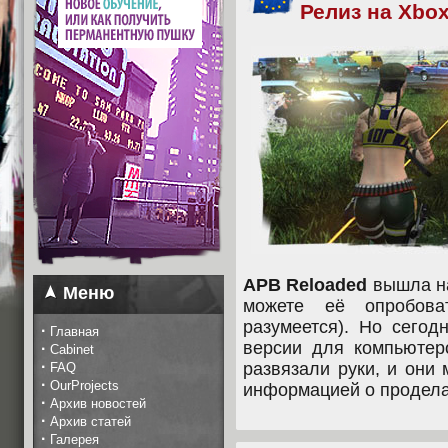
Релиз на Xbox
APB Reloaded
вышла 
Меню
можете её опробова
разумеется). Но сегод
·
Главная
версии для компьютеро
·
Cabinet
·
развязали руки, и они
FAQ
·
OurProjects
информацией о продела
·
Архив новостей
·
Архив статей
·
Галерея