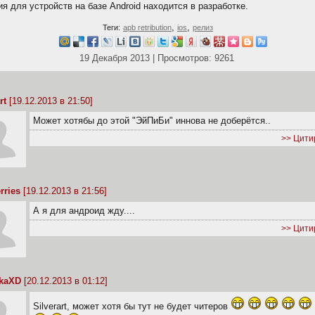
я для устройств на базе Android находится в разработке.
,
,
Теги:
apb retribution
ios
релиз
19 Декабря 2013 | Просмотров: 9261
rt
[19.12.2013 в 21:50]
Может хотябы до этой "ЭйПиБи" иннова не доберётся..
>> Цити
rries
[19.12.2013 в 21:56]
А я для андроид жду....
>> Цити
IkaXD
[20.12.2013 в 01:12]
Silverart, может хотя бы тут не будет читеров