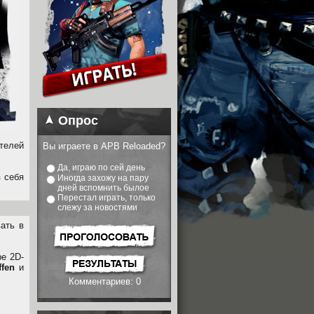
Опрос
ателей
Вы играете в APB Reloaded?
Да, играю по сей день
з себя
Иногда захожу на пару
дней вспомнить былое
Перестал играть, только
слежу за новостями
вать в
е 2D-
ffen
и
Комментариев: 0