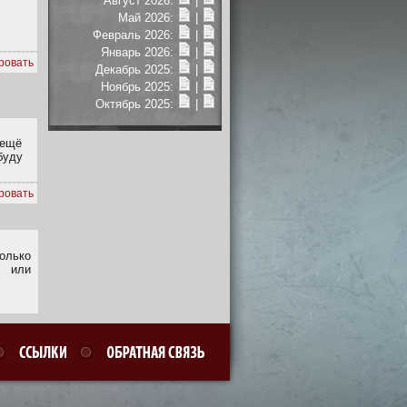
Август 2026:
|
Май 2026:
|
Февраль 2026:
|
Январь 2026:
|
ровать
Декабрь 2025:
|
Ноябрь 2025:
|
Октябрь 2025:
|
 ещё
буду
ровать
олько
или