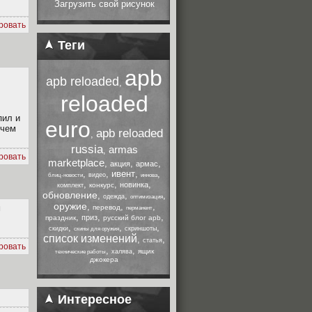
Загрузить свой рисунок
ровать
Теги
apb
apb reloaded
,
reloaded
пил и
euro
 чем
apb reloaded
,
russia
armas
,
ровать
marketplace
,
,
,
акция
армас
,
,
ивент
,
,
видео
блиц-новости
иннова
,
,
,
новинка
конкурс
комплект
обновление
,
,
,
одежда
оптимизация
оружие
,
,
,
м
перевод
перманент
,
,
,
приз
праздник
русский блог apb
,
,
,
скидки
скриншоты
скины для оружия
список изменений
,
,
статья
ровать
,
,
ящик
халява
технические работы
джокера
Интересное