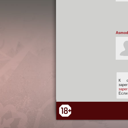
Asmod
К с
заре
заре
Если