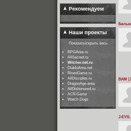
Рекомендуем
Бильж
Наши проекты
Показать\скрыть весь
RPGArea.ru
AllSacred.ru
Witcher.net.ru
DiabloArea.net
RisenGame.ru
AllDisciples.ru
BAM
[2
DragonAge-area
AllDishonored.ru
ACR-Game
Watch Dogs
J-EVIL