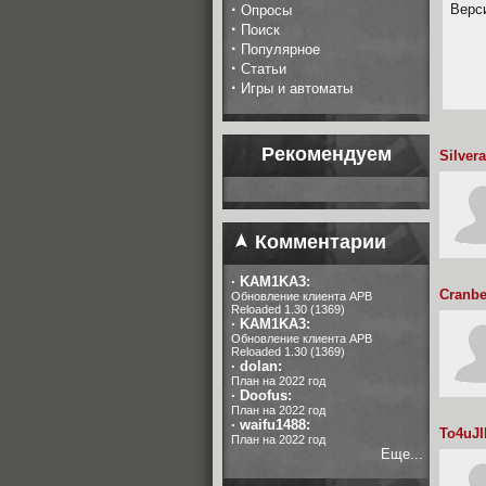
·
Верси
Опросы
·
Поиск
·
Популярное
·
Статьи
·
Игры и автоматы
Рекомендуем
Silvera
Комментарии
·
KAM1KA3:
Cranbe
Обновление клиента APB
Reloaded 1.30 (1369)
·
KAM1KA3:
Обновление клиента APB
Reloaded 1.30 (1369)
·
dolan:
План на 2022 год
·
Doofus:
План на 2022 год
·
waifu1488:
To4uJ
План на 2022 год
Еще...