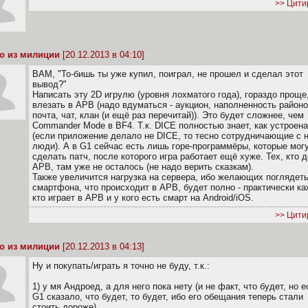
>> Цити
о из милиции
[20.12.2013 в 04:10]
BAM, "То-бишь ты уже купил, поиграл, не прошел и сделал этот
вывод?"
Написать эту 2D игрулю (уровня лохматого года), гораздо проще
влезать в APB (надо вдуматься - аукцион, наполненность районо
почта, чат, клан (и ещё раз перечитай)). Это будет сложнее, чем
Commander Mode в BF4. Т.к. DICE полностью знает, как устроена
(если приложение делало не DICE, то тесно сотрудничающие с 
люди). А в G1 сейчас есть лишь горе-программёры, которые мог
сделать патч, после которого игра работает ещё хуже. Тех, кто 
APB, там уже не осталось (не надо верить сказкам).
Также увеличится нагрузка на сервера, ибо желающих поглядеть
смартфона, что происходит в APB, будет полно - практически к
кто играет в APB и у кого есть смарт на Android/iOS.
>> Цити
о из милиции
[20.12.2013 в 04:13]
Ну и покупать/играть я точно не буду, т.к.:
1) у мя Андроед, а для него пока нету (и не факт, что будет, но 
G1 сказало, что будет, то будет, ибо его обещания теперь стали
стоить дороже)