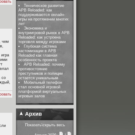
ровать
Техническое развитие
APB Reloaded: как
поддерживаются онлайн-
игры на протяжении многих
лет
Экономика и
внутриигровой рынок в APB
Reloaded: как устроена
, чем
торговля между игроками
в,
Глубокая система
кастомизации в APB
 игра
Reloaded как главная
ними
особенность проекта
ут
APB Reloaded: почему
делал
противостояние
преступников и полиции
 со
остается уникальным
аждый,
Мобильный телефон
стал основной игровой
платформой виртуальных
ровать
игровых залов
Архив
Показать\скрыть весь
если