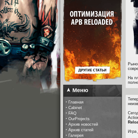
Рыно
совр
На п
полн
Меню
Тепе
·
Главная
неиз
·
Cabinet
·
Сего
FAQ
Acti
·
OurProjects
Relo
·
Архив новостей
·
Архив статей
Игра
·
Галерея