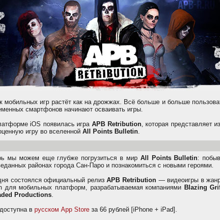
к мобильных игр растёт как на дрожжах. Всё больше и больше пользов
еменных смартфонов начинают осваивать игры.
латформе iOS появилась игра
APB Retribution
, которая представляет и
оценную игру во вселенной
All Points Bulletin
.
рь мы можем еще глубже погрузиться в мир
All Points Bulletin
: побы
веданных районах города Сан-Паро и познакомиться с новыми героями.
дня состоялся официальный релиз
APB Retribution
— видеоигры в жанр
on для мобильных платформ, разрабатываемая компаниями
Blazing Gri
aded Productions
.
 доступна в
русском App Store
за 66 рублей [iPhone + iPad].