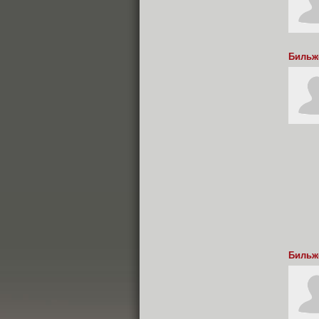
Бильж
Бильж