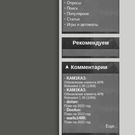
·
Опросы
·
Поиск
·
Популярное
·
Статьи
·
Игры и автоматы
Рекомендуем
Комментарии
·
KAM1KA3:
Обновление клиента APB
Reloaded 1.30 (1369)
·
KAM1KA3:
Обновление клиента APB
Reloaded 1.30 (1369)
·
dolan:
План на 2022 год
·
Doofus:
План на 2022 год
·
waifu1488:
План на 2022 год
Еще...