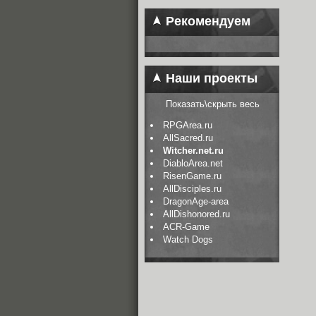
Рекомендуем
Наши проекты
Показать\скрыть весь
RPGArea.ru
AllSacred.ru
Witcher.net.ru
DiabloArea.net
RisenGame.ru
AllDisciples.ru
DragonAge-area
AllDishonored.ru
ACR-Game
Watch Dogs