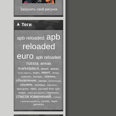
Загрузить свой рисунок
Теги
apb
apb reloaded
,
reloaded
euro
apb reloaded
,
russia
armas
,
marketplace
,
,
,
акция
армас
,
,
ивент
,
,
видео
блиц-новости
иннова
,
,
,
новинка
конкурс
комплект
обновление
,
,
,
одежда
оптимизация
оружие
,
,
,
перевод
перманент
,
,
,
приз
праздник
русский блог apb
,
,
,
скидки
скриншоты
скины для оружия
список изменений
,
,
статья
,
,
ящик
халява
технические работы
джокера