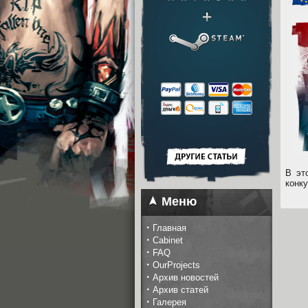
В эт
конк
Меню
·
Главная
·
Cabinet
·
FAQ
·
OurProjects
·
Архив новостей
·
Архив статей
·
Галерея