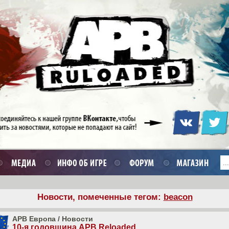
Новости, помеченные тегом:
beacon
APB Европа
/
Новости
10-я годовщина APB Reloaded