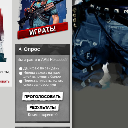
Опрос
Вы играете в APB Reloaded?
Да, играю по сей день
енты,
Иногда захожу на пару
дней вспомнить былое
Перестал играть, только
овать
слежу за новостями
Комментариев: 0