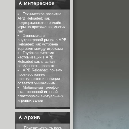
Интересное
Техническое развитие
APB Reloaded: как
поддерживаются онлайн-
игры на протяжении многих
лет
Экономика и
внутриигровой рынок в APB
Reloaded: как устроена
торговля между игроками
Глубокая система
кастомизации в APB
Reloaded как главная
особенность проекта
APB Reloaded: почему
противостояние
преступников и полиции
остается уникальным
Мобильный телефон
стал основной игровой
платформой виртуальных
игровых залов
Архив
Показать\скрыть весь