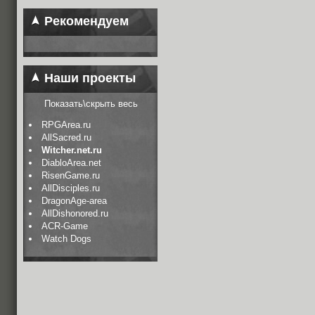
Рекомендуем
Наши проекты
Показать\скрыть весь
RPGArea.ru
AllSacred.ru
Witcher.net.ru
DiabloArea.net
RisenGame.ru
AllDisciples.ru
DragonAge-area
AllDishonored.ru
ACR-Game
Watch Dogs