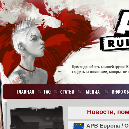
Новости, по
APB Европа
/
О