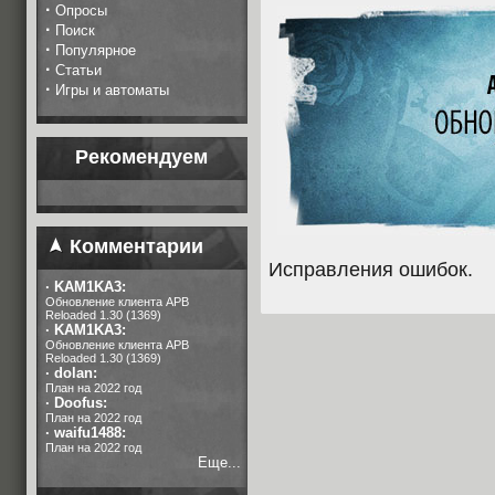
·
Опросы
·
Поиск
·
Популярное
·
Статьи
·
Игры и автоматы
Рекомендуем
Комментарии
Исправления ошибок.
·
KAM1KA3:
Обновление клиента APB
Reloaded 1.30 (1369)
·
KAM1KA3:
Обновление клиента APB
Reloaded 1.30 (1369)
·
dolan:
План на 2022 год
·
Doofus:
План на 2022 год
·
waifu1488:
План на 2022 год
Еще...