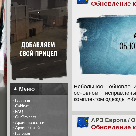
Обновление кл
Небольшое обновле
Меню
основном исправле
комплектом одежды
«К
·
Главная
·
Cabinet
·
FAQ
·
OurProjects
APB Европа
/
О
·
Архив новостей
Обновление кл
·
Архив статей
·
Галерея