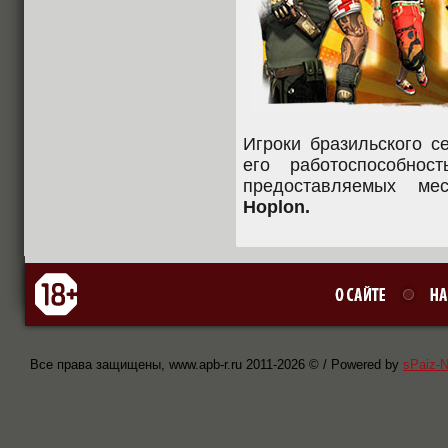
Игроки бразильского 
его работоспособнос
предоставляемых мес
Hoplon.
Все права защищены, www.apb-r.ru 2011-
2026 © / Powered by
sPaiz-