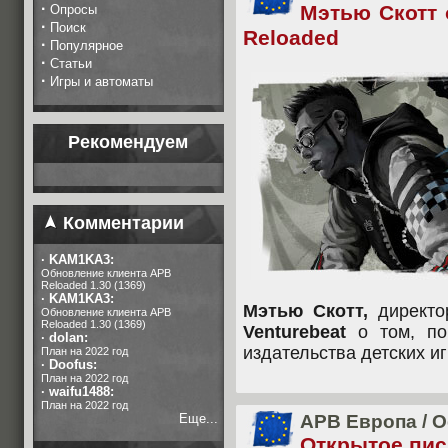
·
Мэтью Скотт 
Опросы
·
Поиск
Reloaded
·
Популярное
·
Статьи
·
Игры и автоматы
Рекомендуем
Комментарии
·
KAM1KA3:
Обновление клиента APB
Reloaded 1.30 (1369)
·
KAM1KA3:
Мэтью Скотт,
директ
Обновление клиента APB
Reloaded 1.30 (1369)
Venturebeat
о том, по
·
dolan:
издательства детских и
План на 2022 год
·
Doofus:
План на 2022 год
·
waifu1488:
План на 2022 год
Еще...
APB Европа
/
О
Открытое пи