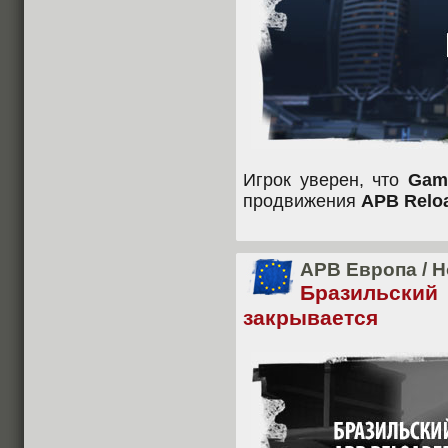
Игрок уверен, что
Game
продвижения
APB Relo
APB Европа
/
Н
Бразильски
закрывается