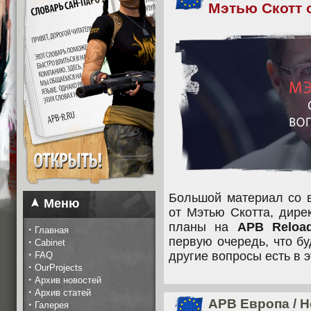
Мэтью Скотт 
Большой материал со в
Меню
от Мэтью Скотта, дир
планы на
APB Reload
·
Главная
первую очередь, что б
·
Cabinet
·
другие вопросы есть в э
FAQ
·
OurProjects
·
Архив новостей
·
Архив статей
APB Европа
/
Н
·
Галерея