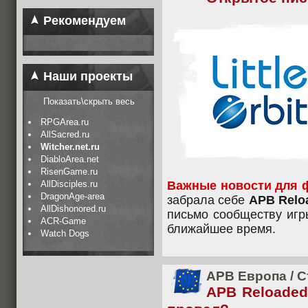
Рекомендуем
Наши проекты
Показать\скрыть весь
RPGArea.ru
AllSacred.ru
Witcher.net.ru
DiabloArea.net
RisenGame.ru
AllDisciples.ru
Важные новости для 
DragonAge-area
забрала себе
APB Relo
AllDishonored.ru
письмо сообществу игры
ACR-Game
ближайшее время.
Watch Dogs
APB Европа
/
С
APB Reloaded 