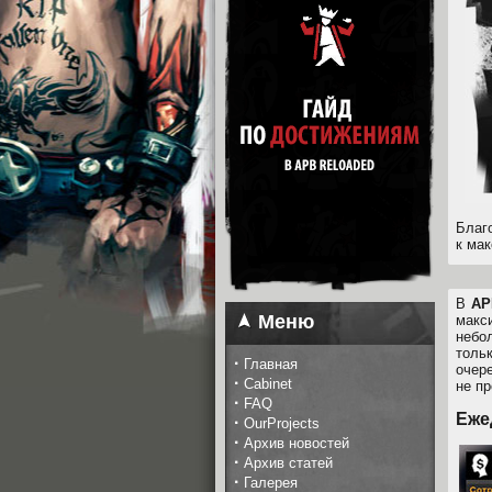
Благ
к ма
В
AP
Меню
макс
небо
толь
·
Главная
очер
·
Cabinet
не пр
·
FAQ
Еже
·
OurProjects
·
Архив новостей
·
Архив статей
·
Галерея