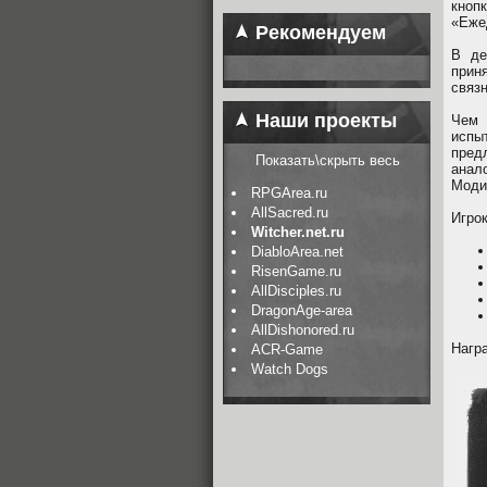
кноп
«Еже
Рекомендуем
В де
прин
связн
Наши проекты
Чем 
испы
пред
Показать\скрыть весь
анал
Моди
RPGArea.ru
AllSacred.ru
Игро
Witcher.net.ru
DiabloArea.net
RisenGame.ru
AllDisciples.ru
DragonAge-area
AllDishonored.ru
Нагр
ACR-Game
Watch Dogs