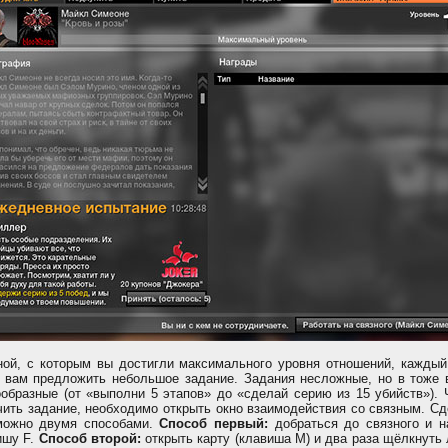
ной, с которым вы достигли максимального уровня отношений, каждый
в вам предложить небольшое задание. Задания несложные, но в тоже 
ообразные (от «выполни 5 этапов» до «сделай серию из 15 убийств»).
чить задание, необходимо открыть окно взаимодействия со связным. С
можно двумя способами.
Способ первый:
добраться до связного и н
ишу F.
Способ второй:
открыть карту (клавиша M) и два раза щёлкнуть