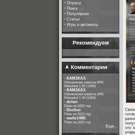
·
Опросы
·
Поиск
·
Популярное
·
Статьи
·
Игры и автоматы
Рекомендуем
Комментарии
·
KAM1KA3:
Обновление клиента APB
Reloaded 1.30 (1369)
·
KAM1KA3:
Обновление клиента APB
Reloaded 1.30 (1369)
·
dolan:
План на 2022 год
Связ
·
Doofus:
гото
План на 2022 год
·
waifu1488:
разн
План на 2022 год
полу
Еще...
это 
клав