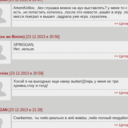
ArtemKirillov, ,без глушака можно на аук выставлять? у меня то с
есть ,но потестить хотелось ,после это новости ,азшёл в игру ,п
мисси поиграл и вышел ,задрала уже игра ,скукатень .
>> Цити
 (он же Bimim)
[23.12.2013 в 20:56]
SPRIGGAN,
Нет, нельзя.
>> Цити
rries
[23.12.2013 в 20:59]
Хэхэй я на выходных еще нанку выбил)))терь у меня их три:
хромка,глоу и голд!
>> Цити
GGAN
[23.12.2013 в 21:28]
Cranberries, ты либо реально в апб живёш ,либо полный пиздабо
>> Цити