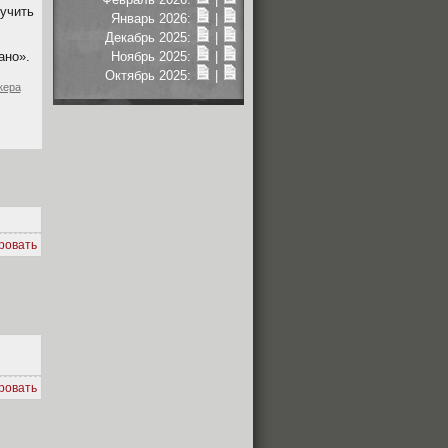
лучить
Январь 2026:
|
Декабрь 2025:
|
но».
Ноябрь 2025:
|
Октябрь 2025:
|
кера
ровать
ровать