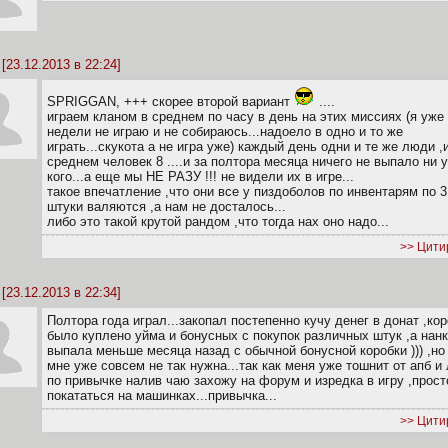
[23.12.2013 в 22:24]
SPRIGGAN, +++ скорее второй вариант
....
играем кланом в среднем по часу в день на этих миссиях (я уже 
недели не играю и не собираюсь...надоело в одно и то же
играть...скукота а не игра уже) каждый день одни и те же люди ,
среднем человек 8 ....и за полтора месяца ничего не выпало ни у
кого...а еще мы НЕ РАЗУ !!! не видели их в игре...
такое впечатление ,что они все у пиздоболов по инвентарям по 3
штуки валяются ,а нам не досталось...
либо это такой крутой рандом ,что тогда нах оно надо...
>> Цити
[23.12.2013 в 22:34]
Полтора года играл...закопал постепенно кучу денег в донат ,ко
было куплено уйма и бонусных с покупок различных штук ,а нан
выпала меньше месяца назад с обычной бонусной коробки ))) ,но
мне уже совсем не так нужна...так как меня уже тошнит от апб и
по привычке налив чаю захожу на форум и изредка в игру ,прост
покататься на машинках...привычка...
>> Цити