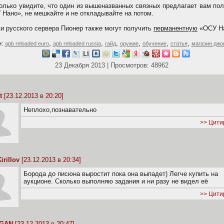
только увидите, что один из вышеназванных связных предлагает вам по
 Нано», не мешкайте и не откладывайте на потом.
ки русского сервера Пионер также могут получить
перманентную
«ОСУ На
,
,
,
,
,
,
и:
apb reloaded euro
apb reloaded russia
гайд
оружие
обучение
статья
магазин джо
23 Декабря 2013 | Просмотров: 48962
t
[23.12.2013 в 20:20]
Неплохо,познавательно
>> Цити
irillov
[23.12.2013 в 20:34]
Борода до писюна выростит пока она выпадет) Легче купить на
аукционе. Сколько выполняю задания и ни разу не видел её
>> Цити
GGAN
[23.12.2013 в 20:47]