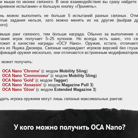
ки мыши по иконке связного. В окне взаимодействия вы сразу найдете
дневное испытание» и большую кнопку
«Принять»
.
нь можно выполнить не больше 5 испытаний разных связных. Отм
ятые задания нельзя, зато можно менять их на другие (выбрав др
ого).
выше ранг связного, тем больше награда. Обычно за выполнение о
тания игрок получает 5–25 купонов. Но всегда есть шанс, что св
ложит в качестве награды «ОСУ Нано». Оружие, кстати, отличает
ога из Ящика Джокера. Связные награждают игроков версией без глуши
фикаций оружия несколько, они отличаются встроенным модификатором
к может получить:
OCA Nano 'Chrome'
(с модом
Mobility Sling
)
OCA Nano 'Connoisseur'
(с модом
Mobility Sling
)
OCA Nano 'Gold'
(с модом
Tagger
)
OCA Nano 'Assassin'
(с модом
Magazine Pull 3
)
OCA Nano 'Glow'
(с модом
Extended Magazine 3
)
адить игрока оружием могут лишь связные максимальных рангов: