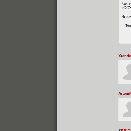
Как 
«ОСУ
Игро
Тег
Xtende
ArtemK
SPRI