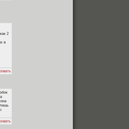
как 2
их в
ровать
робок
ка
 она
 лишь
о
ровать