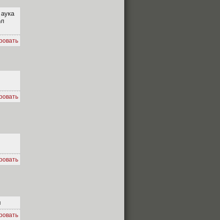
 аука
ол
ровать
ровать
ровать
л
ровать