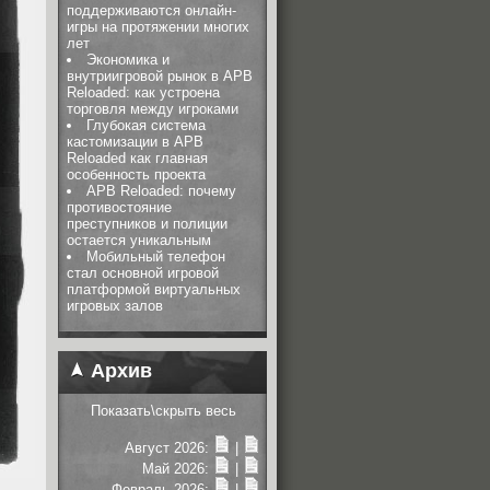
поддерживаются онлайн-
игры на протяжении многих
лет
Экономика и
внутриигровой рынок в APB
Reloaded: как устроена
торговля между игроками
Глубокая система
кастомизации в APB
Reloaded как главная
особенность проекта
APB Reloaded: почему
противостояние
преступников и полиции
остается уникальным
Мобильный телефон
стал основной игровой
платформой виртуальных
игровых залов
Архив
Показать\скрыть весь
Август 2026:
|
Май 2026:
|
Февраль 2026:
|