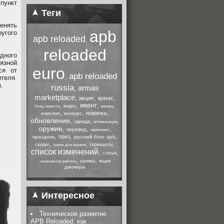
 пункт
Теги
енять
apb
угого
apb reloaded
,
reloaded
дного
язной
euro
ся от
apb reloaded
,
теля.
.
russia
armas
,
marketplace
,
,
,
акция
армас
,
,
ивент
,
,
видео
блиц-новости
иннова
,
,
,
новинка
конкурс
комплект
обновление
,
,
,
одежда
оптимизация
оружие
,
,
,
перевод
перманент
,
,
,
приз
праздник
русский блог apb
,
,
,
скидки
скриншоты
скины для оружия
список изменений
,
,
статья
,
,
ящик
халява
технические работы
джокера
Интересное
Техническое развитие
APB Reloaded: как