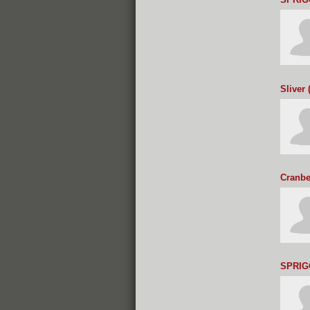
Sliver
Cranbe
SPRI