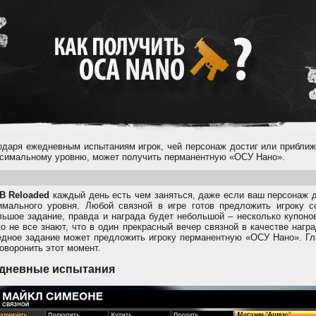
одаря ежедневным испытаниям игрок, чей персонаж достиг или приближ
ксимальному уровню, может получить перманентную «ОСУ Нано».
B Reloaded
каждый день есть чем заняться, даже если ваш персонаж д
имального уровня. Любой связной в игре готов предложить игроку с
льшое задание, правда и награда будет небольшой – несколько купоно
ко не все знают, что в один прекрасный вечер связной в качестве нагр
едное задание может предложить игроку перманентную «ОСУ Нано». Гл
оворонить этот момент.
дневные испытания