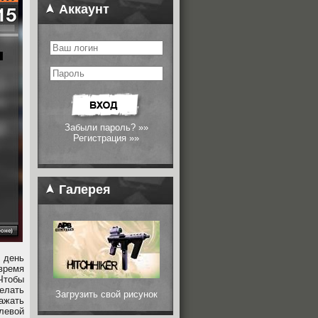
Аккаунт
Забыли пароль? »»
Регистрация »»
Галерея
 день
время
 Чтобы
делать
Загрузить свой рисунок
ажать
 левой