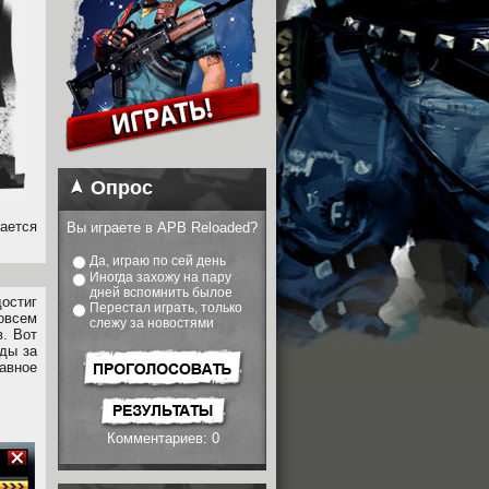
Опрос
ается
Вы играете в APB Reloaded?
Да, играю по сей день
Иногда захожу на пару
дней вспомнить былое
остиг
Перестал играть, только
овсем
слежу за новостями
в. Вот
ады за
авное
Комментариев: 0