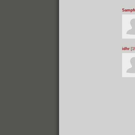
Sampf
idhr
[1