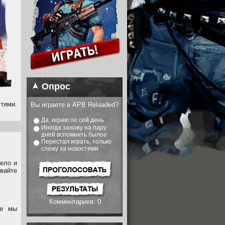
Опрос
тями.
Вы играете в APB Reloaded?
Да, играю по сей день
Иногда захожу на пару
дней вспомнить былое
Перестал играть, только
слежу за новостями
ело и
авайте
Комментариев: 0
ое мы
.