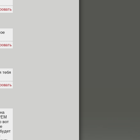
ровать
гое
ровать
я тебя
ровать
 на
ОРЕМ
о вот
не
 будет
п