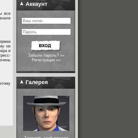
Аккаунт
ы все
ачале
ержки
му не
вера и
тресс-
Забыли пароль? »»
 очень
Регистрация »»
Галерея
этому
Загрузить свой рисунок