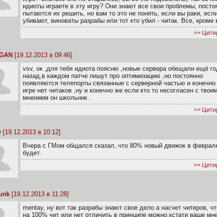
идиоты играете в эту игру? Они знают все свои проблемы, посто
пытаются их решить, но вам то это не понять, если вы раки, есл
убивают, виноваты разрабы или тот кто убил - читак. Все, кроме 
>> Цити
GGAN
[19.12.2013 в 09:46]
vsv, ок ,для тебя идиота поясню ,новые сервера обещали ещё го
назад,в каждом патче пишут про оптимизацию ,но постоянно
появляются телепорты связанные с серверной частью и конечно
игре нет читаков ,ну и конечно же если кто то несогласен с твои
мнением он школьник .
>> Цити
y
[19.12.2013 в 10:12]
Вчера с ГМом общался сказал, что 80% новый движок в феврал
будет.
>> Цити
unk
[19.12.2013 в 11:28]
mentay, ну вот так разрабы знают свое дело а насчет читеров, чт
на 100% чит или нет отличить в принципе можно.кстати ваше мн