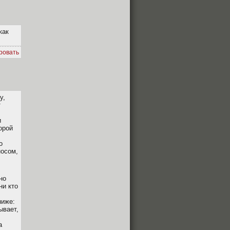
как
ровать
у,
т
и
орой
о
носом,
но
ни кто
ниже:
ывает,
а