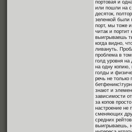
портовая и одн
или пошли на с
десяток, полтор
зеленкой были 
порт, мы тоже и
читак и портит 
выигрываешь ты
когда видно, чт
ливануть. Проб
проблема в том
голд уровня на 
на одну копию, 
голды и физиче
речь не только
бетфеникс\турн
знают и элемен
зависимости от
за копов просто
настроение не 
сменяющих друг
средних рейтов
выигрываешь, но
интереса играть