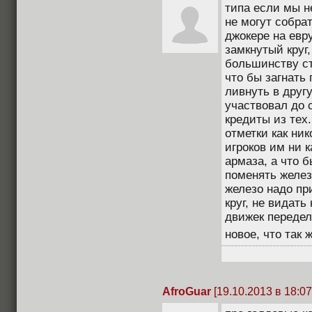
типа если мы н
не могут собрат
джокере на евр
замкнутый круг,
большинству ст
что бы загнать
ливнуть в другу
участвовал до 
кредиты из тех
отметки как ник
игроков им ни 
армаза, а что б
поменять желез
железо надо пр
круг, не видать
движек передел
новое, что так
AfroGuar
[19.10.2013 в 18:07