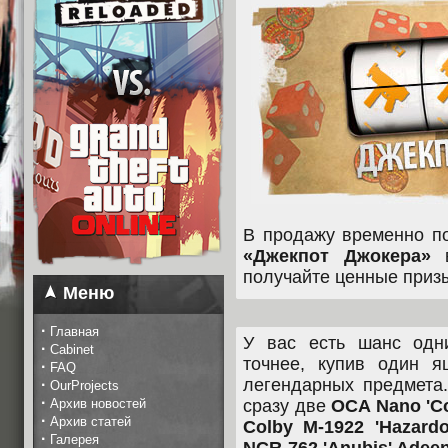
В продажу временно по
«Джекпот Джокера»
в
получайте ценные приз
Меню
·
Главная
У вас есть шанс одн
·
Cabinet
точнее, купив один я
·
FAQ
легендарных предмета.
·
OurProjects
·
Архив новостей
сразу две
OCA Nano 'Co
·
Архив статей
Colby M-1922 'Hazardo
·
Галерея