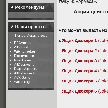
тачку из «Армаса».
Рекомендуем
Акция действ
Наши проекты
Что может выпасть из
Показать\скрыть весь
Ящик Джокера 1
(Joke
RPGArea.ru
AllSacred.ru
Ящик Джокера 2
(Joke
Witcher.net.ru
DiabloArea.net
RisenGame.ru
Ящик Джокера 3
(Joke
AllDisciples.ru
DragonAge-area
Ящик Джокера 4
(Joke
AllDishonored.ru
ACR-Game
Ящик Джокера 5
(Joke
Watch Dogs
Ящик Джокера 6
(Joke