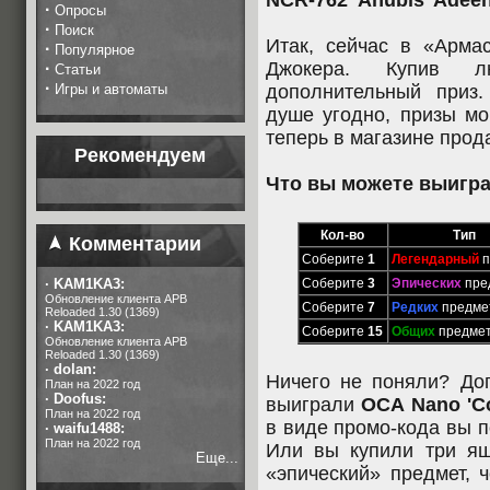
NCR-762 'Anubis' Adee
·
Опросы
·
Поиск
Итак, сейчас в «Арма
·
Популярное
Джокера. Купив л
·
Статьи
·
Игры и автоматы
дополнительный приз.
душе угодно, призы мо
теперь в магазине про
Рекомендуем
Что вы можете выигр
Кол-во
Тип
Комментарии
Соберите
1
Легендарный
п
·
KAM1KA3:
Соберите
3
Эпических
пре
Обновление клиента APB
Соберите
7
Редких
предме
Reloaded 1.30 (1369)
·
KAM1KA3:
Соберите
15
Общих
предме
Обновление клиента APB
Reloaded 1.30 (1369)
·
dolan:
Ничего не поняли? До
План на 2022 год
·
Doofus:
выиграли
OCA Nano 'Co
План на 2022 год
в виде промо-кода вы 
·
waifu1488:
План на 2022 год
Или вы купили три ящ
Еще...
«эпический» предмет, 