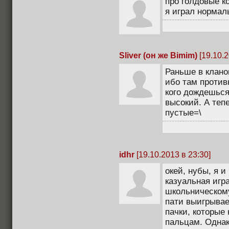
про голдовые к
я играл нормал
Sliver (он же Bimim)
[19.10.2
Раньше в кланов
ибо там против
кого дождешься
высокий. А теп
пустые=\
idhr
[19.10.2013 в 23:30]
окей, нубы, я и
казуальная игр
школьническом
пати выигрывае
пачки, которые 
пальцам. Однак