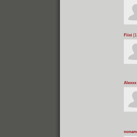
Fiixi
[1
Alexxx
nonam