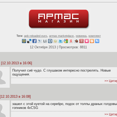
,
,
,
Теги:
apb reloaded euro
armas marketplace
новинка
комплект
12 Октября 2013 | Просмотров: 8811
[12.10.2013 в 16:06]
Получил сиё чудо. С глушаком интересно пострелять. Новые
ощущения.
>> Цити
[12.10.2013 в 16:08]
зашел с этой куетой на серебро, подох от толпы драных голдов
гопников 4xCSG
>> Цити