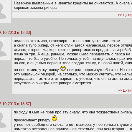
Наверное выигранные в ивентах кредиты не считаются. А снапа 
хорошая замена рипера.
>> Цити
2.10.2013 в 18:33]
недавно это вчира, позовчира ... а не в авгнусте или летом ...
а снапа тупо рипер, от него отличается ниуансами, первое отлич
скинах, второе, маркер, третье, рипер можно продать за игробаб
ляма за три. А еще, раньше, можно было передавать с перса на
перса, что было удобно. Не только, у тебя на плучалась практич
на акк, а еще был вариант типа создал тэшку, с новой почтй, ски
на нее томик, утку, нанку
поиграл, перекинул обратно. Но те
это бошльшой геморой, на столько, что можно считать, что нель
передавать. Так что этот вариант, с учетом, что он на акк на акка
безусловно выигрышнее рипера смотрится ...
>> Цити
2.10.2013 в 18:57]
по ходу я был не прав про эту снапу, что она тождествена риперу
просасывает риперу
у нее нет свободного слота, и нет маркера, у нее только глушите
намертво вставленная прицельная стрельба, при чем вторая ... в