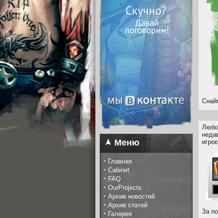
Снай
Любо
неда
Меню
игрок
·
Главная
·
Cabinet
·
FAQ
·
OurProjects
·
Архив новостей
·
Архив статей
За п
·
Галерея