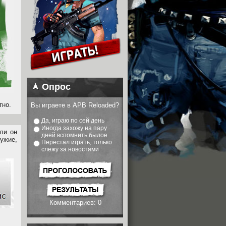
Опрос
тно.
Вы играете в APB Reloaded?
Да, играю по сей день
Иногда захожу на пару
ли он
дней вспомнить былое
ужие,
Перестал играть, только
слежу за новостями
Комментариев: 0