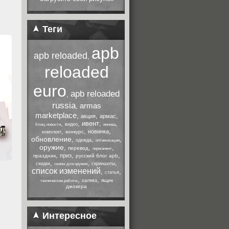
Теги
apb
apb reloaded
,
reloaded
euro
apb reloaded
,
russia
armas
,
marketplace
,
,
,
акция
армас
,
,
ивент
,
,
видео
блиц-новости
иннова
,
,
,
новинка
конкурс
комплект
обновление
,
,
,
одежда
оптимизация
оружие
,
,
,
перевод
перманент
,
,
,
приз
праздник
русский блог apb
,
,
,
скидки
скриншоты
скины для оружия
список изменений
,
,
статья
,
,
ящик
халява
технические работы
джокера
Интересное