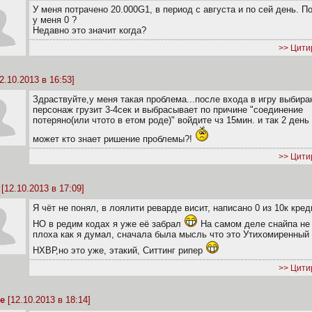
У меня потрачено 20.000G1, в период с августа и по сей день. П
у меня 0 ?
Недавно это значит когда?
>> Цити
2.10.2013 в 16:53]
Здраствуйте,у меня такая проблема...после входа в игру выбир
персонаж грузит 3-4сек и выбрасывает по причине "соединение
потеряно(или чтото в етом роде)" войдите чз 15мин. и так 2 день
может кто знает ришение проблемы?!
>> Цити
[12.10.2013 в 17:09]
Я чёт не понял, в лоялити реварде висит, написано 0 из 10к кред
НО в редим кодах я уже её забрал
На самом деле снайпа не 
плоха как я думал, сначала была мысль что это Утихомиренный
НХВР,но это уже, этакий, Ситтинг рипер
>> Цити
e
[12.10.2013 в 18:14]