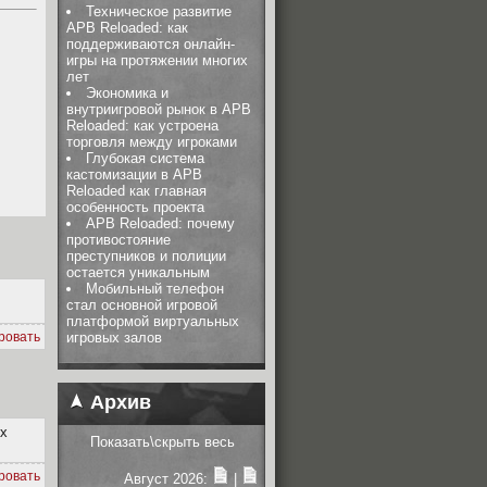
Техническое развитие
APB Reloaded: как
поддерживаются онлайн-
игры на протяжении многих
лет
Экономика и
внутриигровой рынок в APB
Reloaded: как устроена
торговля между игроками
Глубокая система
кастомизации в APB
Reloaded как главная
особенность проекта
APB Reloaded: почему
противостояние
преступников и полиции
остается уникальным
Мобильный телефон
стал основной игровой
платформой виртуальных
ровать
игровых залов
Архив
ых
Показать\скрыть весь
ровать
Август 2026:
|