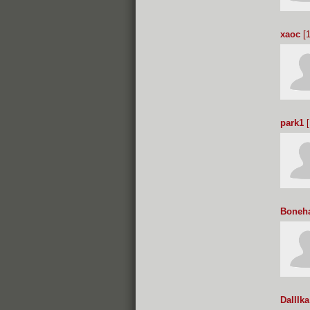
xaoc
[1
park1
[
Boneha
DaIIIka