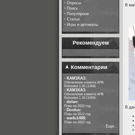
·
Опросы
В ма
·
Поиск
·
Популярное
·
Статьи
·
Игры и автоматы
Рекомендуем
Комментарии
·
KAM1KA3:
Обновление клиента APB
Reloaded 1.30 (1369)
·
KAM1KA3:
Обновление клиента APB
Reloaded 1.30 (1369)
·
dolan:
План на 2022 год
В да
·
Doofus:
План на 2022 год
·
waifu1488:
План на 2022 год
Еще...