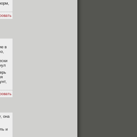
норм,
ровать
ие в
ло,
ески
нул
перь
зя
унт,
ровать
, она
ль и