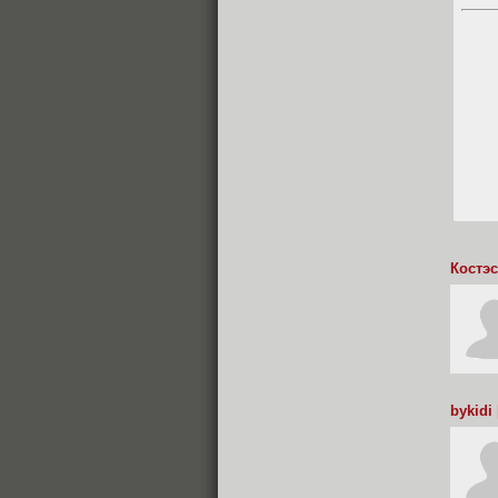
Костэс
bykidi