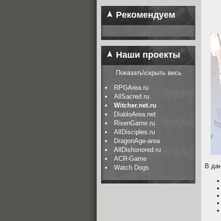
Рекомендуем
Наши проекты
Показать\скрыть весь
RPGArea.ru
AllSacred.ru
Witcher.net.ru
DiabloArea.net
RisenGame.ru
AllDisciples.ru
DragonAge-area
AllDishonored.ru
ACR-Game
В да
Watch Dogs