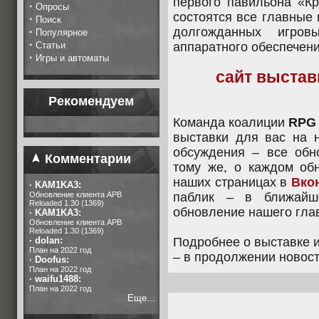
первого павильона «Кр
·
Опросы
состоятся все главные
·
Поиск
долгожданных игров
·
Популярное
·
Статьи
аппаратного обеспечени
·
Игры и автоматы
сайт выстав
Рекомендуем
Команда коалиции
RPG 
выставки для вас на
обсуждения – все обн
Комментарии
тому же, о каждом об
наших страницах в
Вко
·
KAM1KA3:
Обновление клиента APB
паблик – в ближайш
Reloaded 1.30 (1369)
обновление нашего гла
·
KAM1KA3:
Обновление клиента APB
Reloaded 1.30 (1369)
·
dolan:
Подробнее о выставке и
План на 2022 год
– в продолжении новост
·
Doofus:
План на 2022 год
·
waifu1488:
План на 2022 год
Еще...