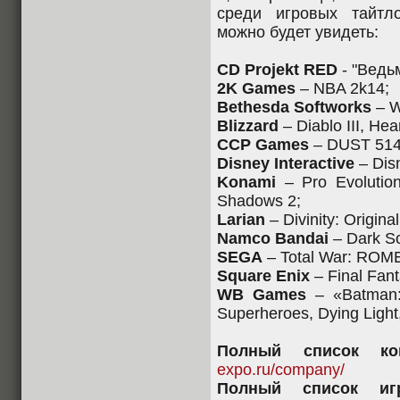
среди игровых тайтл
можно будет увидеть:
CD Projekt RED
- "Ведь
2K Games
– NBA 2k14;
Bethesda Softworks
– W
Blizzard
– Diablo III, Hea
CCP Games
– DUST 514
Disney Interactive
– Disn
Konami
– Pro Evolution
Shadows 2;
Larian
– Divinity: Original
Namco Bandai
– Dark Sou
SEGA
– Total War: ROME 
Square Enix
– Final Fant
WB Games
– «Batman:
Superheroes, Dying Ligh
Полный список комп
expo.ru/company/
Полный список иг