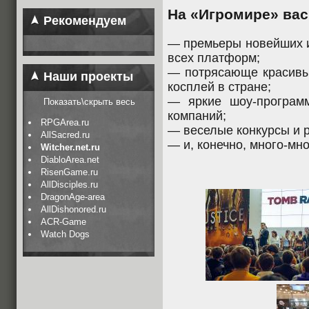
На «Игромире» вас
Рекомендуем
— премьеры новейших и
всех платформ;
— потрясающе красивы
Наши проекты
косплей в стране;
— яркие шоу-програм
Показать\скрыть весь
компаний;
RPGArea.ru
— веселые конкурсы и 
AllSacred.ru
— и, конечно, много-мн
Witcher.net.ru
DiabloArea.net
RisenGame.ru
AllDisciples.ru
DragonAge-area
AllDishonored.ru
ACR-Game
Watch Dogs