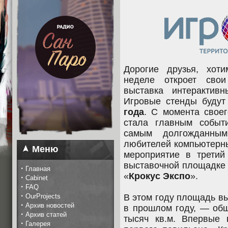
Дорогие друзья, хот
неделе откроет сво
выставка интерактив
Игровые стенды буду
года
. С момента своег
стала главным событ
самым долгожданны
любителей компьютерны
Меню
мероприятие в третий
выставочной площадке 
·
Главная
«
Крокус Экспо
».
·
Cabinet
·
FAQ
·
OurProjects
В этом году площадь вы
·
Архив новостей
в прошлом году, — общ
·
Архив статей
тысяч кв.м. Впервые 
·
Галерея