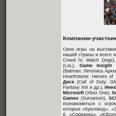
Компании-участник
Свои игры на выставк
нашей страны и всего 
Creed IV, Watch Dogs)
(LoL),
Game Insigh
(Batman: Летопись Аркхе
Hearthstone: Heroes of 
Диск
(Call of Duty: Gho
Fantasy XIII и др.),
Инно
Microsoft
(Xbox One),
S
Games
(Survarium),
SC
познакомиться с огро
которых «Кукловод», «
6, «Сорванец», «Killzo