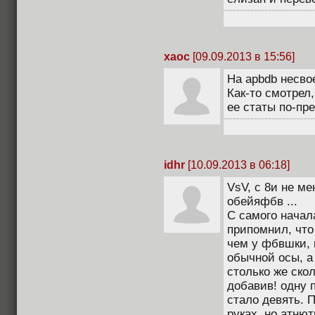
xaoc
[09.09.2013 в 15:56]
На apbdb несво
Как-то смотрел
ее статы по-пр
idhr
[10.09.2013 в 06:18]
VsV, с 8и не ме
обейяфбв ...
С самого начал
припомнил, что
чем у фбвшки, 
обычной осы, а
столько же ско
добавив! одну 
стало девять. 
руках, но атню