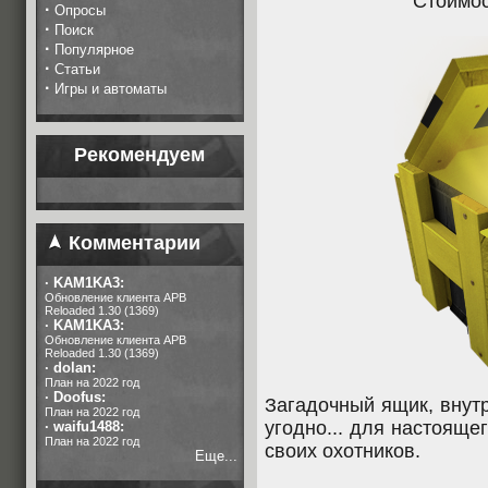
Стоимо
·
Опросы
·
Поиск
·
Популярное
·
Статьи
·
Игры и автоматы
Рекомендуем
Комментарии
·
KAM1KA3:
Обновление клиента APB
Reloaded 1.30 (1369)
·
KAM1KA3:
Обновление клиента APB
Reloaded 1.30 (1369)
·
dolan:
План на 2022 год
·
Doofus:
Загадочный ящик, внутр
План на 2022 год
угодно... для настояще
·
waifu1488:
План на 2022 год
своих охотников.
Еще...