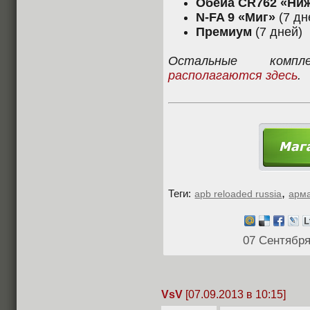
Обейа CR762 «Ниж
N-FA 9 «Миг»
(7 дн
Премиум
(7 дней)
Остальные компл
располагаются здесь
.
,
Теги:
apb reloaded russia
арм
07 Сентября
VsV
[07.09.2013 в 10:15]