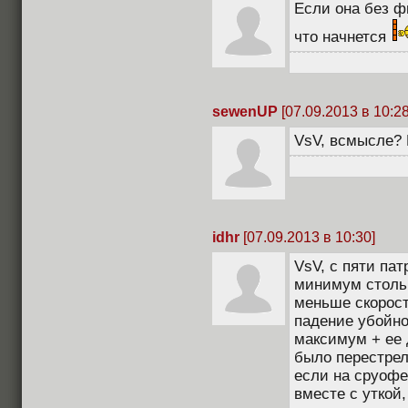
Если она без фи
что начнется
sewenUP
[07.09.2013 в 10:28
VsV, всмысле? 
idhr
[07.09.2013 в 10:30]
VsV, c пяти пат
минимум стольк
меньше скорост
падение убойно
максимум + ее
было перестрел
если на сруофе
вместе с уткой,