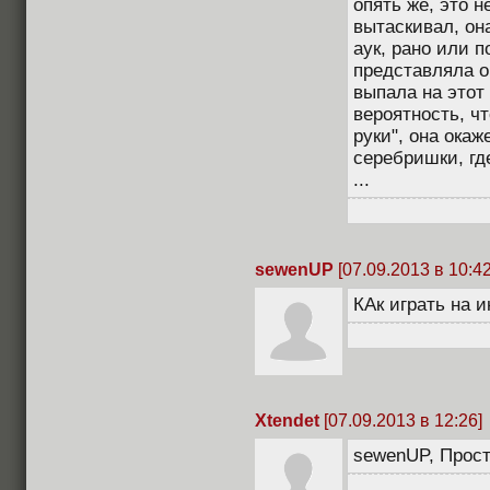
опять же, это н
вытаскивал, он
аук, рано или п
представляла о
выпала на этот 
вероятность, ч
руки", она окаж
серебришки, гд
...
sewenUP
[07.09.2013 в 10:42
КАк играть на 
Xtendet
[07.09.2013 в 12:26]
sewenUP, Прос