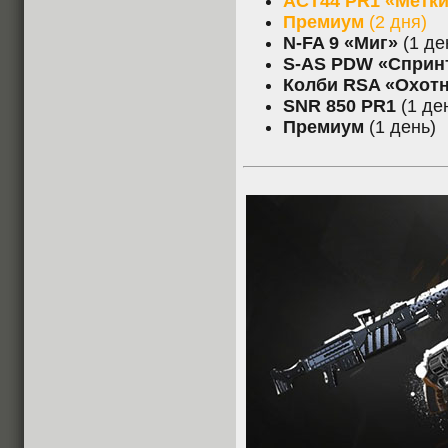
ACT44 PR1 «Метки
Премиум
(2 дня)
N-FA 9 «Миг»
(1 де
S-AS PDW «Сприн
Колби RSA «Охот
SNR 850 PR1
(1 де
Премиум
(1 день)