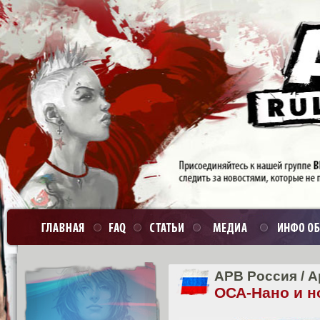
APB Россия
/
А
ОСА-Нано и н