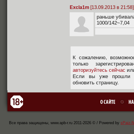
Excla1m
[13.09.2013 в 21:58]
раньше убивала 
1000/142~7,04
К сожалению, возможно
только зарегистриров
авторизуйтесь сейчас
ил
Если вы уже прошли п
обновить страницу.
Все права защищены, www.apb-r.ru 2011-
2026 © / Powered by
sPaiz-