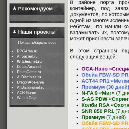
В районе порта про
контейнер, под завя
Рекомендуем
Документов, по которым
одной из многочисленны
Ребятам, что нашли ко
Наши проекты
взламывать их, поэтому
может приобрести запеч
Показать\скрыть весь
В этом странном ящ
RPGArea.ru
следующих вещей:
AllSacred.ru
Witcher.net.ru
DiabloArea.net
ОСА-Нано «Специа
RisenGame.ru
Обейа FBW-SD PR1
AllDisciples.ru
ACT44 PR1 «Метки
DragonAge-area
Премиум (30 дней
AllDishonored.ru
N-FA 9 «Миг»
(7 дн
ACR-Game
Watch Dogs
S-AS PDW «Сприн
Колби RSA «Охот
SNR 850 PR1
(7 дн
Премиум
(7 дней)
Обейа FBW-SD PR