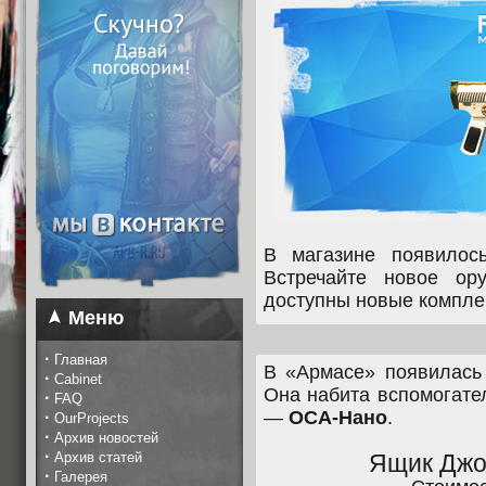
В магазине появилос
Встречайте новое 
доступны новые компле
Меню
·
Главная
В «Армасе» появилась 
·
Cabinet
Она набита вспомогате
·
FAQ
—
ОСА-Нано
.
·
OurProjects
·
Архив новостей
·
Архив статей
Ящик Джо
·
Галерея