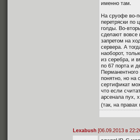
именно там.
На сруофе во-п
перетряски по ц
голды. Во-втор
сделают вовсе 
запретом на ход
сервера. А тогд
наоборот, тольк
из серебра, и в
по 67 порта и д
Перманентного 
понятно, но на
сертификат мож
что если считат
арсенала пух, х
(так, на правах
Lexabush
[06.09.2013 в 22:2