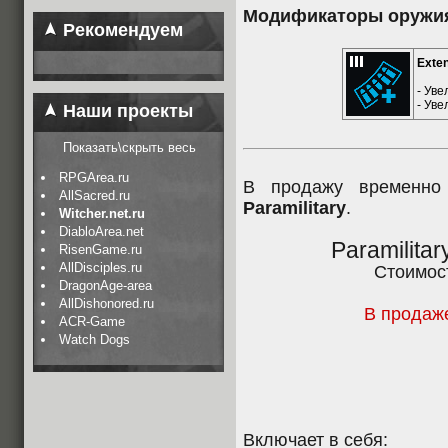
Модификаторы оружи
Рекомендуем
Exte
- Ув
- Ув
Наши проекты
Показать\скрыть весь
RPGArea.ru
В продажу временно
AllSacred.ru
Paramilitary
.
Witcher.net.ru
DiabloArea.net
Paramilita
RisenGame.ru
AllDisciples.ru
Стоимос
DragonAge-area
AllDishonored.ru
В продаже
ACR-Game
Watch Dogs
Включает в себя: