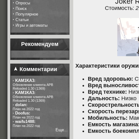
Joker 
·
Опросы
Стоимость:
2
·
Поиск
·
Популярное
·
Статьи
·
Игры и автоматы
Рекомендуем
Характеристики оружи
Комментарии
Вред здоровью:
С
·
KAM1KA3:
Вред выносливос
Обновление клиента APB
Reloaded 1.30 (1369)
Вред технике:
Низ
·
KAM1KA3:
Обновление клиента APB
Дальность:
Низко
Reloaded 1.30 (1369)
Скорострельность
·
dolan:
План на 2022 год
Скорость перезар
·
Doofus:
Мобильность:
Мак
План на 2022 год
·
waifu1488:
Емкость магазина
План на 2022 год
Еще...
Емкость боекомпл