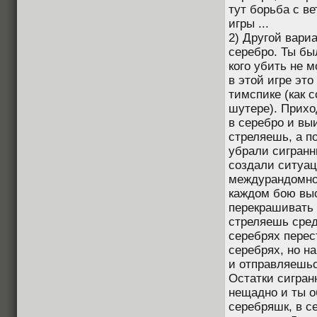
тут борьба с в
игры ...
2) Другой вариа
серебро. Ты бы
кого убить не 
в этой игре эт
тимспике (как 
шутере). Прихо
в серебро и вы
стреляешь, а п
убрали сигранн
создали ситуац
междурандомное
каждом бою выс
перекрашивать ц
стреляешь сред
серебрях пере
серебрях, но н
и отправляешьс
Остатки сигран
нещадно и ты о
серебряшк, в с