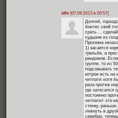
idhr
[07.09.2013 в 00:57]
Долгий, горазд
боитес свой гол
срать ... сдела
худшим из голд
Пролема незахо
1) касается но
трельбе, а про
рандомов. Если
группе, то из 5
подсовывать те
котрое есть на 
читпати хотя бы
раза против но
где затесался о
постоянно прот
читпатит это ка
стенку, раньше.
ливнуть в друо
серебро, теперь