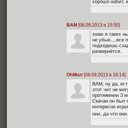
хорошо набит, 
BAM
[06.09.2013 в 15:50]
знаю я таких ны
не убью....все 
подходишь сза
развернётся.
OhMurr
[06.09.2013 в 16:14]
BAM, ну да, ест
этот чит не мог
протяжении 3 ме
Скачан он был г
интересно играт
они, да что они