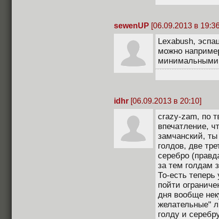
sewenUP
[06.09.2013 в 19:36
Lexabush, эспа
можно например
минимальными
idhr
[06.09.2013 в 20:10]
crazy-zam, по 
впечатление, чт
замчанский, ты 
голдов, две тре
серебро (правд
за тем голдам 
То-есть теперь 
пойти ограниче
дня вообще неку
желательные" 
голду и серебру