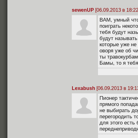
sewenUP
[06.09.2013 в 18:22
BAM, умный что
поиграть некот
тебя будут наз
будут называть
которые уже не
оворя уже об чи
ты травокурбам
Бамы, то я теб
Lexabush
[06.09.2013 в 19:1
Пионер тактиче
прямого попада
не выбирать до
перегородить т
для этого есть
переднеприводн