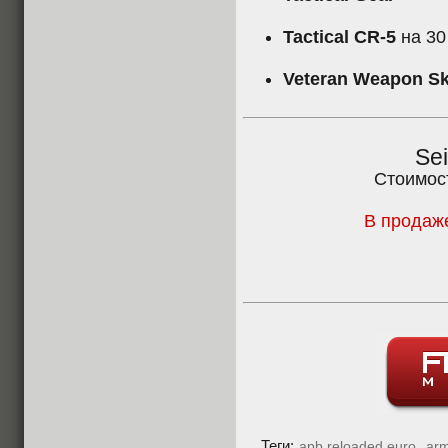
Tactical CR-5
на 30
Veteran Weapon Sk
Sei
Стоимос
В продаже
,
Теги:
apb reloaded euro
ar