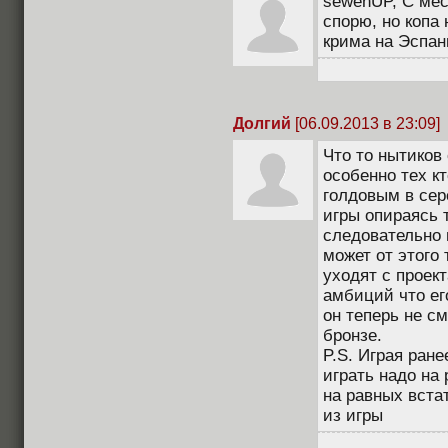
sewenUP, С мес
спорю, но копа
крима на Эспан
Долгий
[06.09.2013 в 23:09]
Что то нытиков
особенно тех к
голдовым в сер
игры опираясь 
следовательно 
может от этого 
уходят с проект
амбиций что его
он теперь не см
бронзе.
P.S. Играя ран
играть надо на
на равных вста
из игры