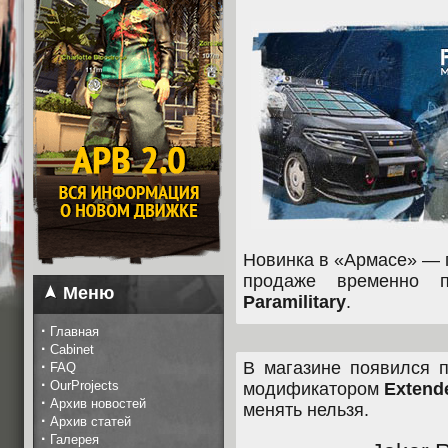
Новинка в «Армасе» — 
продаже временно 
Меню
Paramilitary
.
·
Главная
·
Cabinet
·
В магазине появился 
FAQ
·
OurProjects
модификатором
Extend
·
Архив новостей
менять нельзя.
·
Архив статей
·
Галерея