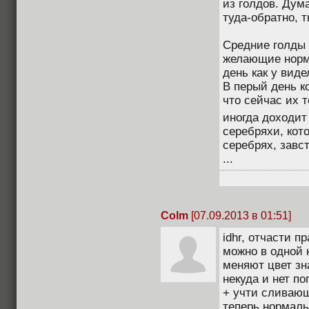
из голдов. Дума
туда-обратно, 
Средние голды 
желающие норма
день как у виде
В перый день к
что сейчас их 
иногда доходи
серебряхи, кот
серебрях, завс
...
Colm
[07.09.2013 в 01:51]
idhr, отчасти п
можно в одной к
меняют цвет зн
некуда и нет п
+ учти сливающ
теперь нормаль