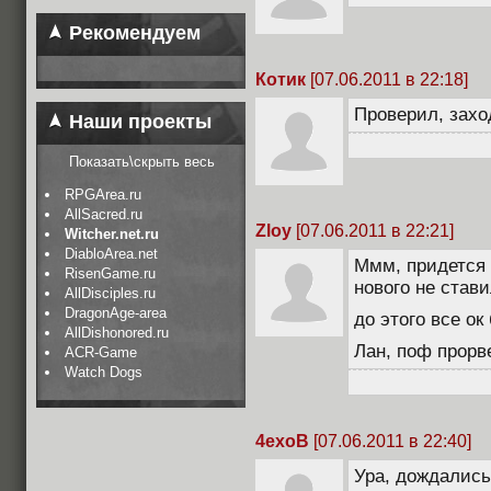
Рекомендуем
Котик
[07.06.2011 в 22:18]
Проверил, захо
Наши проекты
Показать\скрыть весь
RPGArea.ru
AllSacred.ru
Zloy
[07.06.2011 в 22:21]
Witcher.net.ru
DiabloArea.net
Ммм, придется 
RisenGame.ru
нового не стави
AllDisciples.ru
DragonAge-area
до этого все о
AllDishonored.ru
Лан, поф прор
ACR-Game
Watch Dogs
4exoB
[07.06.2011 в 22:40]
Ура, дождались