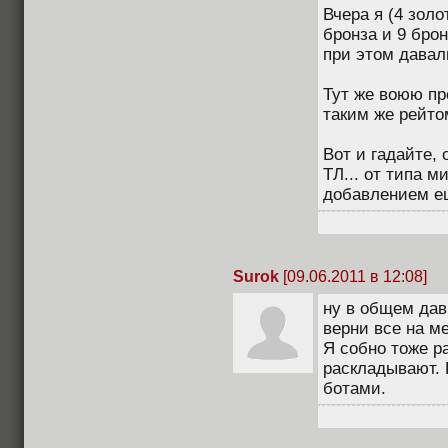
Вчера я (4 золо
бронза и 9 брон
при этом давали
Тут же воюю пр
таким же рейтом
Вот и гадайте, 
ТЛ... от типа м
добавлением ещ
Surok
[09.06.2011 в 12:08]
ну в общем дав
верни все на ме
Я собно тоже ра
раскладывают. К
ботами.