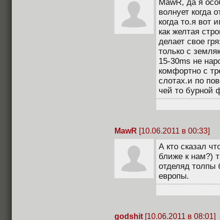
MawR, да я осо
волнует когда о
когда то.я вот 
как желтая стро
делает свое гр
только с земля
15-30ms не нар
комфортно с тр
слотах.и по по
чей то бурной 
MawR
[10.06.2011 в 00:33]
А кто сказал ч
ближе к нам?) 
отделяд толпы 
европы.
godshit
[10.06.2011 в 08:01]