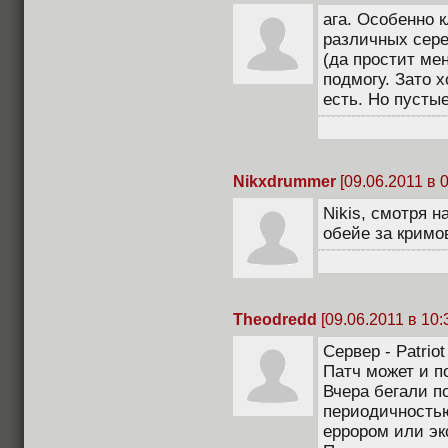
ага. Особенно к
различных сере
(да простит ме
подмогу. Зато х
есть. Но пусты
Nikxdrummer
[09.06.2011 в 0
Nikis, смотря н
обейе за кримо
Theodredd
[09.06.2011 в 10:
Сервер - Patriot
Патч может и п
Вчера бегали п
периодичностью
еррором или эк