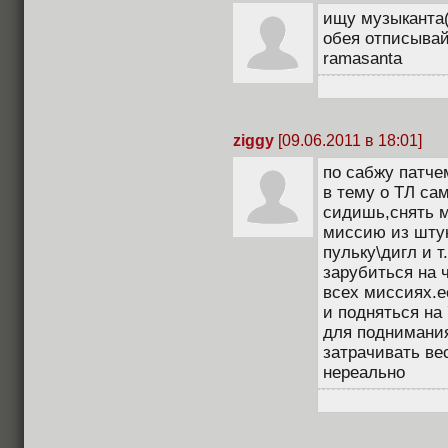
ищу музыканта
обея отписывай
ramasanta
ziggy
[09.06.2011 в 18:01]
по сабжу патче
в тему о ТЛ сам
сидишь,снять м
миссию из штук
пульку\дигл и т
зарубиться на 
всех миссиях.е
и подняться на 
для поднимания
затрачивать ве
нереально