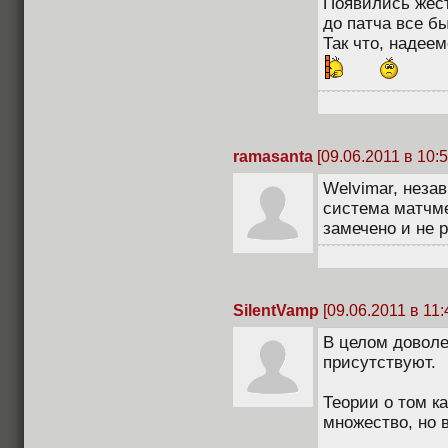
Появились жест
до патча все бы
Так что, надее
ramasanta
[09.06.2011 в 10:5
Welvimar, незав
система матчме
замечено и не 
SilentVamp
[09.06.2011 в 11:
В целом доволе
присутствуют.
Теории о том к
множество, но в