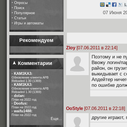
·
Опросы
·
Поиск
07 Июня 2
·
Популярное
·
Статьи
·
Игры и автоматы
Рекомендуем
Zloy
[07.06.2011 в 22:14]
Поэтому и не п
Ввожу логин/па
Комментарии
район, он грузи
выкидывает с с
·
KAM1KA3:
Обновление клиента APB
Апдейтер ничег
Reloaded 1.30 (1369)
·
KAM1KA3:
по ошибке дол
Обновление клиента APB
Reloaded 1.30 (1369)
·
dolan:
План на 2022 год
·
Doofus:
План на 2022 год
OoStyle
[07.06.2011 в 22:18]
·
waifu1488:
План на 2022 год
другие играют,
Еще...