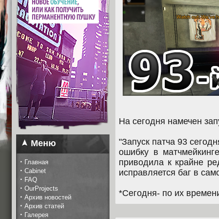
На сегодня намечен запу
"Запуск патча 93 сегодн
Меню
ошибку в матчмейкинге
·
приводила к крайне ре
Главная
·
Cabinet
исправляется баг в сам
·
FAQ
·
OurProjects
*Сегодня- по их времени
·
Архив новостей
·
Архив статей
·
Галерея