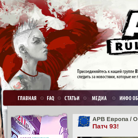
APB Европа
/
О
Патч 93!