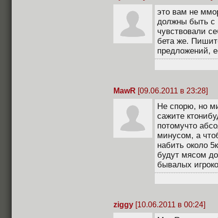
это вам не ммор
должны быть с 
чувствовали се
бета же. Пишит
предложений, ес
MawR
[09.06.2011 в 23:28]
Не спорю, но м
сажите ктонибу
потомучто абсо
минусом, а что
набить около 5к
будут мясом до 
бывалых игроко
ziggy
[10.06.2011 в 00:24]