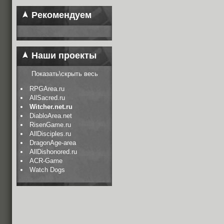
Рекомендуем
Наши проекты
Показать\скрыть весь
RPGArea.ru
AllSacred.ru
Witcher.net.ru
DiabloArea.net
RisenGame.ru
AllDisciples.ru
DragonAge-area
AllDishonored.ru
ACR-Game
Watch Dogs