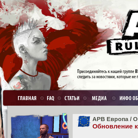
APB Европа
/
О
Обновление кл