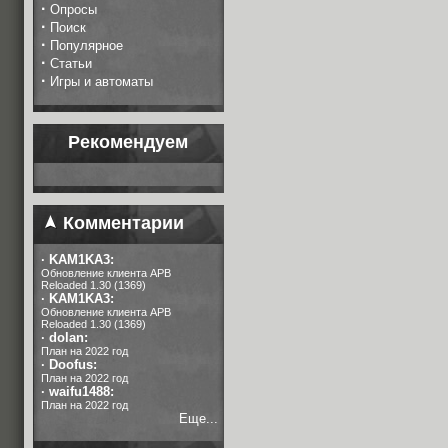
·
Опросы
·
Поиск
·
Популярное
·
Статьи
·
Игры и автоматы
Рекомендуем
Комментарии
·
KAM1KA3:
Обновление клиента APB
Reloaded 1.30 (1369)
·
KAM1KA3:
Обновление клиента APB
Reloaded 1.30 (1369)
·
dolan:
План на 2022 год
·
Doofus:
План на 2022 год
·
waifu1488:
План на 2022 год
Еще...