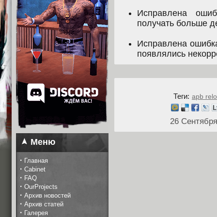
Исправлена ошиб
получать больше д
Исправлена ошибка
появлялись некорр
Теги:
apb rel
26 Сентября
Меню
·
Главная
·
Cabinet
·
FAQ
·
OurProjects
·
Архив новостей
·
Архив статей
·
Галерея