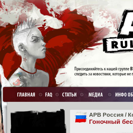
APB Россия
/
К
Гоночный бес