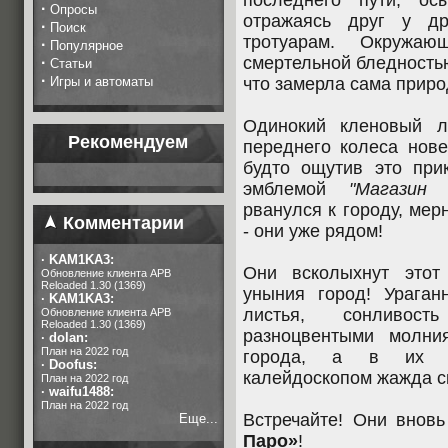
последнего пути, ос
·
Опросы
отражаясь друг у др
·
Поиск
тротуарам. Окружаю
·
Популярное
смертельной бледность
·
Статьи
·
Игры и автоматы
что замерла сама природ
Одинокий кленовый л
Рекомендуем
переднего колеса нове
будто ощутив это при
эмблемой
"Магази
рванулся к городу, ме
Комментарии
- они уже рядом!
·
KAM1KA3:
Они всколыхнут этот
Обновление клиента APB
Reloaded 1.30 (1369)
уныния город! Ураган
·
KAM1KA3:
листья, сонливос
Обновление клиента APB
Reloaded 1.30 (1369)
разноцвентыми молни
·
dolan:
План на 2022 год
города, а в их гл
·
Doofus:
калейдоскопом жажда ск
План на 2022 год
·
waifu1488:
План на 2022 год
Встречайте! Они внов
Еще...
Паро»
!