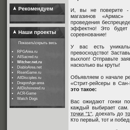
Рекомендуем
И, вы не поверите -
магазинов «Армас»
проведения беспрецеде
эффектно! Это будет
Наши проекты
соревнование!
Показать\скрыть весь
У вас есть уникаль
RPGArea.ru
превосходство! Застав
AllSacred.ru
выхлоп! Отправьте зая
Witcher.net.ru
насколько вы круты!
DiabloArea.net
RisenGame.ru
Объявляем о начале ре
AllDisciples.ru
«Стрит-рейсеры в Сан
DragonAge-area
AllDishonored.ru
это такое:
ACR-Game
Watch Dogs
Вас ожидают гонки по
каждый выбирает сам. 
точки "1"
, доехать до
то
Кто первый, тот и побед