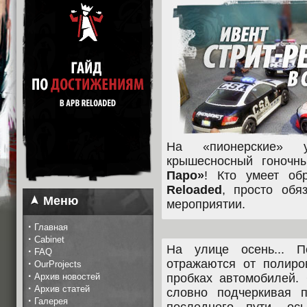
На «пионерские» у
крышесносный гоноч
Паро»
! Кто умеет о
Reloaded
, просто обя
Меню
мероприятии.
·
Главная
·
Cabinet
На улице осень... П
·
FAQ
отражаются от полиро
·
OurProjects
·
Архив новостей
пробках автомобилей.
·
Архив статей
словно подчеркивая п
·
Галерея