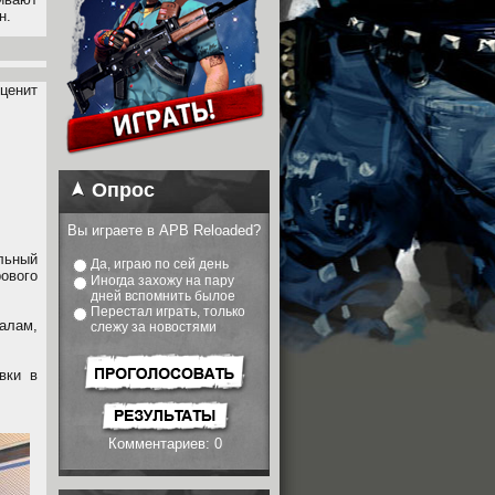
н.
ценит
Опрос
Вы играете в APB Reloaded?
льный
Да, играю по сей день
ового
Иногда захожу на пару
дней вспомнить былое
Перестал играть, только
алам,
слежу за новостями
вки в
Комментариев: 0