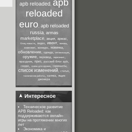
apb
apb reloaded
,
reloaded
euro
apb reloaded
,
russia
armas
,
marketplace
,
,
,
акция
армас
,
,
ивент
,
,
видео
блиц-новости
иннова
,
,
,
новинка
конкурс
комплект
обновление
,
,
,
одежда
оптимизация
оружие
,
,
,
перевод
перманент
,
,
,
приз
праздник
русский блог apb
,
,
,
скидки
скриншоты
скины для оружия
список изменений
,
,
статья
,
,
ящик
халява
технические работы
джокера
Интересное
Техническое развитие
APB Reloaded: как
поддерживаются онлайн-
игры на протяжении многих
лет
Экономика и