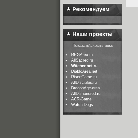
Рекомендуем
Наши проекты
Показать\скрыть весь
RPGArea.ru
AllSacred.ru
Witcher.net.ru
DiabloArea.net
RisenGame.ru
AllDisciples.ru
DragonAge-area
AllDishonored.ru
ACR-Game
Watch Dogs