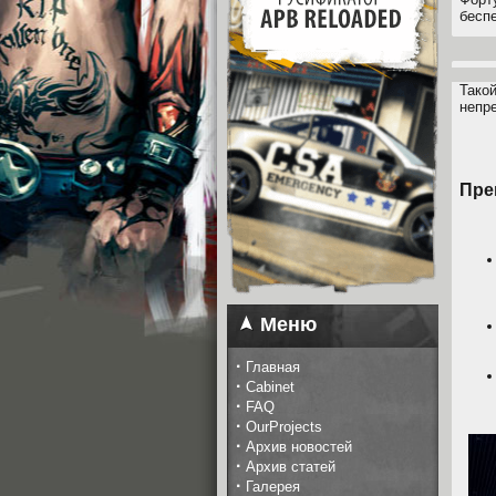
бесп
Тако
непр
Пре
Меню
·
Главная
·
Cabinet
·
FAQ
·
OurProjects
·
Архив новостей
·
Архив статей
·
Галерея