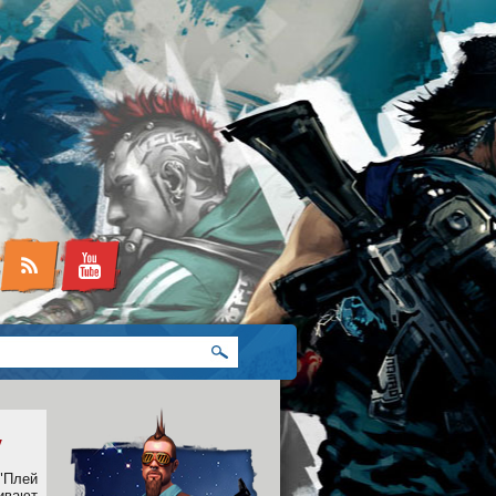
у
"Плей
ивают