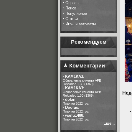
·
Опросы
·
Поиск
·
Популярное
·
Статьи
·
Игры и автоматы
Рекомендуем
Комментарии
·
KAM1KA3:
Обновление клиента APB
Reloaded 1.30 (1369)
·
KAM1KA3:
Обновление клиента APB
Нед
Reloaded 1.30 (1369)
·
dolan:
План на 2022 год
·
Doofus:
План на 2022 год
·
waifu1488:
План на 2022 год
Еще...