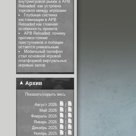
внутриигровой рынок в APB
Reloaded: как устроена
торговля между игроками
Глубокая система
кастомизации в APB
Reloaded как главная
особенность проекта
APB Reloaded: почему
противостояние
преступников и полиции
остается уникальным
Мобильный телефон
стал основной игровой
платформой виртуальных
игровых залов
Архив
Показать\скрыть весь
Август 2026:
|
Май 2026:
|
Февраль 2026:
|
Январь 2026:
|
Декабрь 2025:
|
Ноябрь 2025:
|