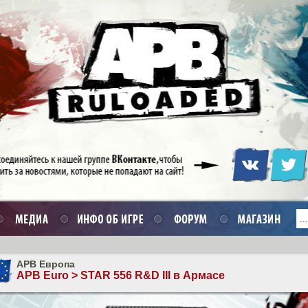
APB Европа
APB Euro > STAR 556 R&D III в Армасе