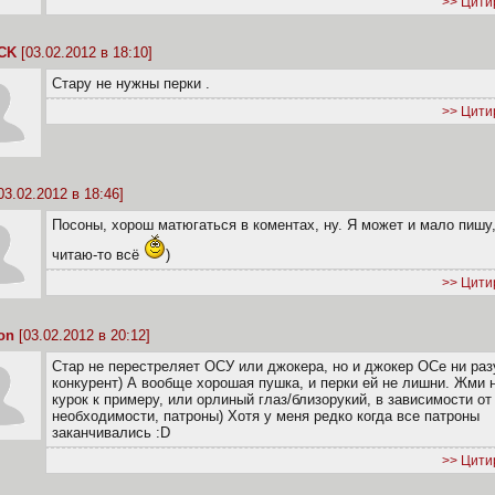
>> Цити
CK
[03.02.2012 в 18:10]
Стару не нужны перки .
>> Цити
03.02.2012 в 18:46]
Посоны, хорош матюгаться в коментах, ну. Я может и мало пишу,
читаю-то всё
)
>> Цити
on
[03.02.2012 в 20:12]
Стар не перестреляет ОСУ или джокера, но и джокер ОСе ни раз
конкурент) А вообще хорошая пушка, и перки ей не лишни. Жми 
курок к примеру, или орлиный глаз/близорукий, в зависимости от
необходимости, патроны) Хотя у меня редко когда все патроны
заканчивались :D
>> Цити