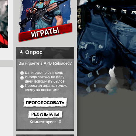
Опрос
Вы играете в APB Reloaded?
Да, играю по сей день
Иногда захожу на пару
дней вспомнить былое
Перестал играть, только
слежу за новостями
Комментариев: 0