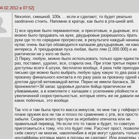
4.02.2012 в 07:52]
Nexorion, смешной, 100к ... если и сделают, то будет реально
заоблачно стоить. Напомню в кратце, как было в ртв-шной апб.
1) все оружие было перманентное, и пресетовые, и дыровые, его
можно было продавать на ауке, двудыровые разрешалось брать 
руки где то по середине прогрессии, в результате каждый начи
нупас очень быстро обзаводился калашом двухдыровым, ни како
интереса. А трехдыровая пуха любая, было лям (1.000.000) и их
рактически ни у кого не было.
2) Перку, любую, можно было использовать только один единст
раз, поставил, удалил, все, сгарела она. При этом третьи перки
доступны всего 4 штуки, бесплатно вообще, 4 раза тебе приходи
письмо где можно было выбрать любую одну какую то два раза 
прокачку финального контакта и по разу раза за прокачку одной 
дпотом другой веткикаждой ветки. Перки не имели баланса, 3й
бронежелет+3й запас здоровья делали бойца практически не
убиваемыми, а в комплекте с калашем с усилением убойности и
увеличенной скорострельностью, которые опять же не давали ни
каких побочных, это вообще.
Так что и там была просто масса минусов, по мне так у гейферст
плане оружия все не так и плохо по сравнению с ртв, все просто
забыли. Скорее всего про пухи за игробабло опечатка или не
правильный перевод. Но если что то такое и будет, то советую
приготовиться к тому, что это будет лям. Рассчет прост, позволи
себе смогут не многие, накоплен6ия в игре могут сделать толькг
ноулайферы которых мало и погоды не сделают. Или донатеры, 