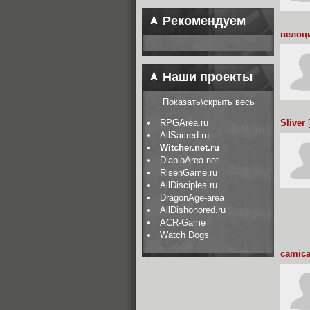
Рекомендуем
велоц
Наши проекты
Показать\скрыть весь
RPGArea.ru
Sliver
[
AllSacred.ru
Witcher.net.ru
DiabloArea.net
RisenGame.ru
AllDisciples.ru
DragonAge-area
AllDishonored.ru
ACR-Game
Watch Dogs
camica