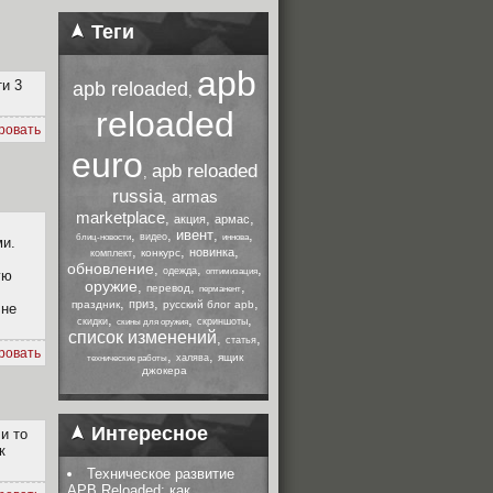
Теги
apb
ти 3
apb reloaded
,
reloaded
ровать
euro
apb reloaded
,
russia
armas
,
marketplace
,
,
,
акция
армас
,
,
ивент
,
,
видео
блиц-новости
иннова
ми.
,
,
,
новинка
конкурс
комплект
обновление
,
,
,
одежда
оптимизация
ую
оружие
,
,
,
перевод
перманент
,
,
,
приз
праздник
русский блог apb
 не
,
,
,
скидки
скриншоты
скины для оружия
список изменений
,
,
статья
ровать
,
,
ящик
халява
технические работы
джокера
Интересное
и то
к
Техническое развитие
APB Reloaded: как