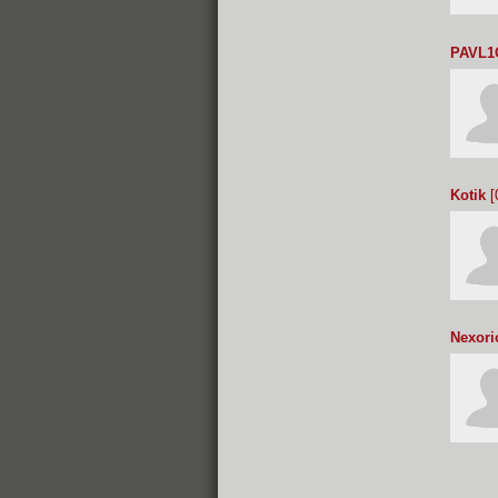
PAVL1
Kotik
[
Nexori