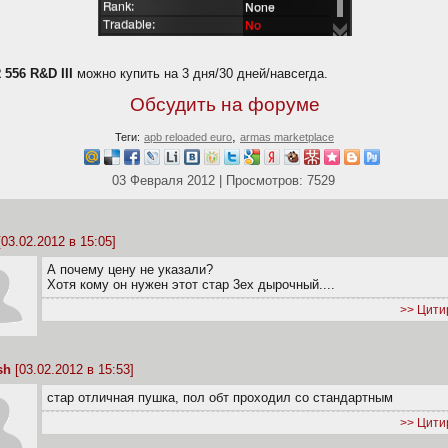
 556 R&D III
можно купить на 3 дня/30 дней/навсегда.
Обсудить на форуме
,
Теги:
apb reloaded euro
armas marketplace
03 Февраля 2012 | Просмотров: 7529
03.02.2012 в 15:05]
А почему цену не указали?
Хотя кому он нужен этот стар 3ех дырочный....
>> Цити
sh
[03.02.2012 в 15:53]
стар отличная пушка, пол обт проходил со стандартным
>> Цити