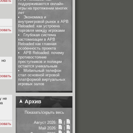
ровать
поддерживаются онлайн-
игры на протяжении многих
лет
Экономика и
внутриигровой рынок в APB
Reloaded: как устроена
ровать
торговля между игроками
Глубокая система
кастомизации в APB
Reloaded как главная
особенность проекта
APB Reloaded: почему
противостояние
 но
преступников и полиции
остается уникальным
Мобильный телефон
стал основной игровой
ровать
платформой виртуальных
игровых залов
у не
Архив
на
Показать\скрыть весь
Август 2026:
|
ровать
Май 2026:
|