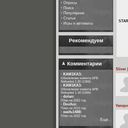
·
Опросы
·
Поиск
·
Популярное
·
Статьи
STAR
·
Игры и автоматы
Рекомендуем
Комментарии
Sliver
[
·
KAM1KA3:
Обновление клиента APB
Reloaded 1.30 (1369)
·
KAM1KA3:
Обновление клиента APB
Reloaded 1.30 (1369)
·
dolan:
План на 2022 год
·
Doofus:
Vanqu
План на 2022 год
·
waifu1488:
План на 2022 год
Еще...