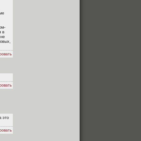
ме
ом-
я в
 не
ровых,
ровать
ровать
а это
ровать