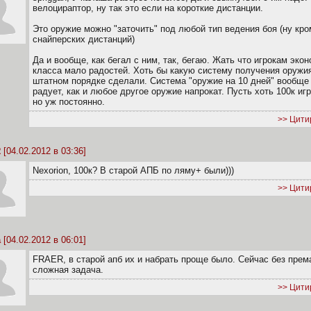
велоцираптор, ну так это если на короткие дистанции.
Это оружие можно "заточить" под любой тип ведения боя (ну кро
снайперских дистанций)
Да и вообще, как бегал с ним, так, бегаю. Жать что игрокам экон
класса мало радостей. Хоть бы какую систему получения оружи
штатном порядке сделали. Система "оружие на 10 дней" вообще
радует, как и любое другое оружие напрокат. Пусть хоть 100к иг
но уж постоянно.
>> Цити
R
[04.02.2012 в 03:36]
Nexorion, 100к? В старой АПБ по ляму+ были)))
>> Цити
a
[04.02.2012 в 06:01]
FRAER, в старой апб их и набрать проще было. Сейчас без прем
сложная задача.
>> Цити