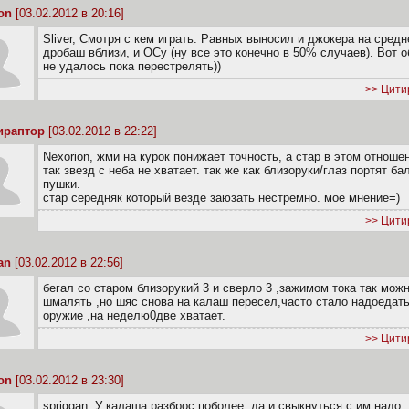
on
[03.02.2012 в 20:16]
Sliver, Смотря с кем играть. Равных выносил и джокера на средн
дробаш вблизи, и ОСу (ну все это конечно в 50% случаев). Вот 
не удалось пока перестрелять))
>> Цити
ираптор
[03.02.2012 в 22:22]
Nexorion, жми на курок понижает точность, а стар в этом отноше
так звезд с неба не хватает. так же как близоруки/глаз портят ба
пушки.
стар середняк который везде заюзать нестремно. мое мнение=)
>> Цити
an
[03.02.2012 в 22:56]
бегал со старом близорукий 3 и сверло 3 ,зажимом тока так мож
шмалять ,но шяс снова на калаш пересел,часто стало надоедат
оружие ,на неделю0две хватает.
>> Цити
on
[03.02.2012 в 23:30]
spriggan, У калаша разброс поболее, да и свыкнуться с им надо.