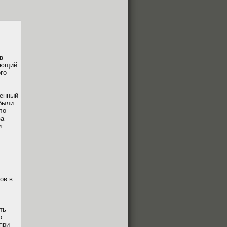
в
нающий
го
венный
 были
ло
за
и
ов в
ть
о
при