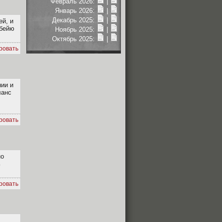
Февраль 2026:
|
Январь 2026:
|
Декабрь 2025:
|
ей, и
обейю
Ноябрь 2025:
|
Октябрь 2025:
|
ровать
нии и
ланс
ровать
но
ь
ровать