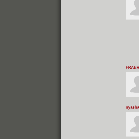
FRAE
nyash