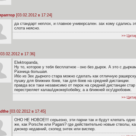
ираптор
[03.02.2012 в 17:24]
да стандарт неплох, и главное универсален. зах кому сдались э
слота неясно.
>> Цити
03.02.2012 в 17:36]
Elektropanda,
Ну то, которое у тебя бесплатное - оно без дырок. А это с дырка
Разница большая.
Ибо из 3ех дырного стара можно сделать как отличную рашерск
пушку для ближних боев, так для боев на средней дистанции.
правда все таки независимо от перок на средней дистанции стар
перестреляет калаш\джокер\обейку, а а ближней осу\дробовик.
>> Цити
dthe
[03.02.2012 в 17:45]
ОНО НЕ НОВОЕ!!! серьезно, эти парни так и будут клепать одно 
же, как Porsche или Pagani? где действительно новые стволы, ка
джокер недавний, скопед энтек или виспер.