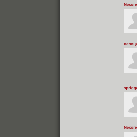
Nexori
велоц
sprigg
Nexori