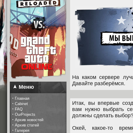
На каком сервере луч
Давайте разберёмся.
Меню
·
Главная
Итак, вы впервые созд
·
Cabinet
·
вам нужно выбрать се
FAQ
·
OurProjects
должны сделать выбор
·
Архив новостей
·
Архив статей
Окей, какое-то врем
·
Галерея