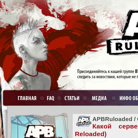
APBRuloaded
/
Какой серв
Reloaded)