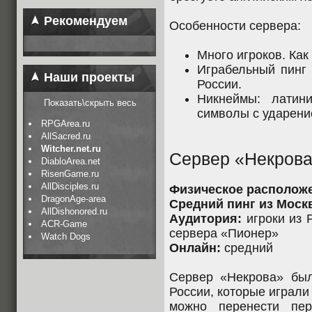
Рекомендуем
Особенности сервера:
Много игроков. Как 
Играбельный пинг 
Наши проекты
России.
Никнеймы: латин
Показать\скрыть весь
символы с ударени
RPGArea.ru
AllSacred.ru
Witcher.net.ru
Сервер «Некров
DiabloArea.net
RisenGame.ru
AllDisciples.ru
Физическое располож
DragonAge-area
Средний пинг из Моск
AllDishonored.ru
Аудитория:
игроки из 
ACR-Game
сервера «Пионер»
Watch Dogs
Онлайн:
средний
Сервер «Некрова» был
России, которые играли
можно перенести пе