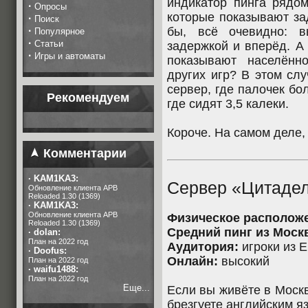
индикатор пинга рядом
·
Опросы
которые показывают за
·
Поиск
·
бы, всё очевидно: в
Популярное
·
Статьи
задержкой и вперёд. А
·
Игры и автоматы
показывают населённ
других игр? В этом сл
сервер, где палочек бо
Рекомендуем
где сидят 3,5 калеки.
Короче. На самом деле, 
Комментарии
·
KAM1KA3:
Сервер «Цитадел
Обновление клиента APB
Reloaded 1.30 (1369)
·
KAM1KA3:
Обновление клиента APB
Физическое располож
Reloaded 1.30 (1369)
Средний пинг из Моск
·
dolan:
План на 2022 год
Аудитория:
игроки из 
·
Doofus:
Онлайн:
высокий
План на 2022 год
·
waifu1488:
План на 2022 год
Еще...
Если вы живёте в Москв
брезгуете английским я