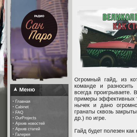
Огромный гайд, из ко
команде и разносить
Меню
всегда проигрываете. 
примеры эффективных т
·
Главная
нычек и дано огромно
·
Cabinet
гранаты сквозь закрыты
·
FAQ
·
др.) по игре.
OurProjects
·
Архив новостей
·
Архив статей
Гайд будет полезен как 
·
Галерея