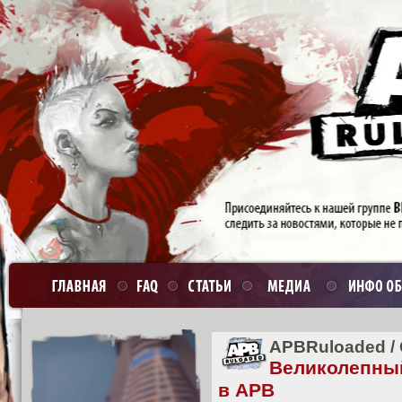
APBRuloaded
/
Великолепный
в APB