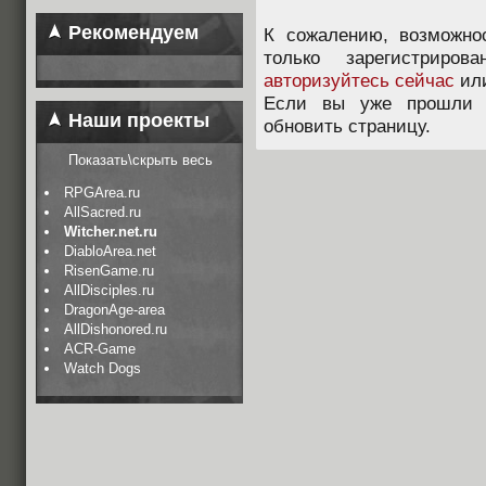
Рекомендуем
К сожалению, возможно
только зарегистриров
авторизуйтесь сейчас
ил
Если вы уже прошли п
Наши проекты
обновить страницу.
Показать\скрыть весь
RPGArea.ru
AllSacred.ru
Witcher.net.ru
DiabloArea.net
RisenGame.ru
AllDisciples.ru
DragonAge-area
AllDishonored.ru
ACR-Game
Watch Dogs