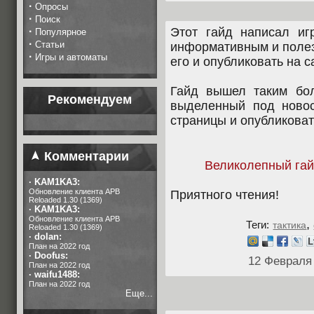
·
Опросы
·
Поиск
·
Этот гайд написал иг
Популярное
·
Статьи
информативным и полез
·
Игры и автоматы
его и опубликовать на с
Гайд вышел таким бол
Рекомендуем
выделенный под новос
страницы и опубликоват
Комментарии
Великолепный гайд
·
KAM1KA3:
Обновление клиента APB
Приятного чтения!
Reloaded 1.30 (1369)
·
KAM1KA3:
Обновление клиента APB
,
Теги:
тактика
Reloaded 1.30 (1369)
·
dolan:
План на 2022 год
·
Doofus:
12 Февраля
План на 2022 год
·
waifu1488:
План на 2022 год
Еще...