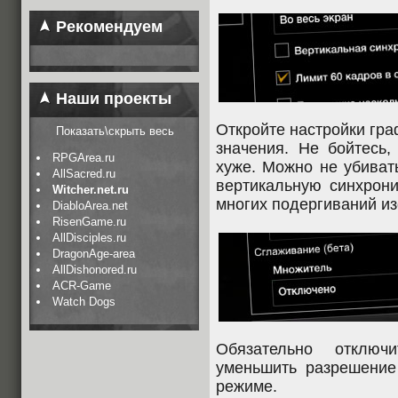
Рекомендуем
Наши проекты
Откройте настройки гр
Показать\скрыть весь
значения. Не бойтесь,
RPGArea.ru
хуже. Можно не убиват
AllSacred.ru
вертикальную синхрони
Witcher.net.ru
многих подергиваний и
DiabloArea.net
RisenGame.ru
AllDisciples.ru
DragonAge-area
AllDishonored.ru
ACR-Game
Watch Dogs
Обязательно отключ
уменьшить разрешение
режиме.