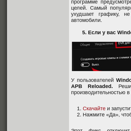
программе предусмотр
целей. Самый популя
ухудшает графику, н
автомобили.
5. Если у вас Win
У пользователей
Wind
APB Reloaded.
Решит
производительностью в 
Скачайте
и запусти
Нажмите «Да», чтоб
Этот фикс отключ