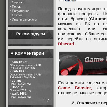
·
Опросы
·
Поиск
Перед запуском игры о
·
Популярное
фоновые процессы. Н
·
Статьи
стоит браузер (
Chrome,
·
Игры и автоматы
музыку из ВК во вр
коллекцию или ска
Рекомендуем
приложение. Общаетесь
им перейти на оптим
Discord
.
Комментарии
·
KAM1KA3:
Обновление клиента APB
Reloaded 1.30 (1369)
·
KAM1KA3:
Обновление клиента APB
Reloaded 1.30 (1369)
·
dolan:
Если памяти совсем ма
План на 2022 год
·
Doofus:
Game Booster,
котор
План на 2022 год
отключает многие проце
·
waifu1488:
План на 2022 год
Еще...
2. Отключите в