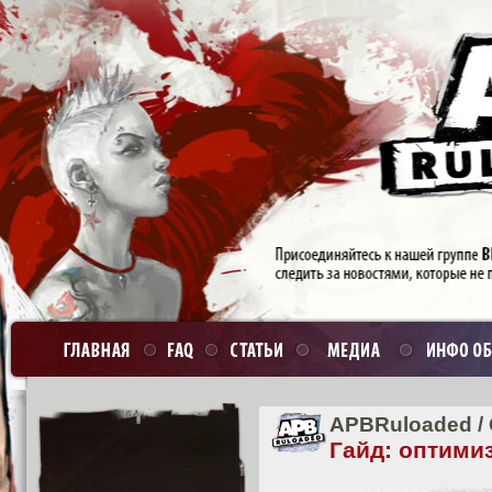
APBRuloaded
/
Гайд: оптими