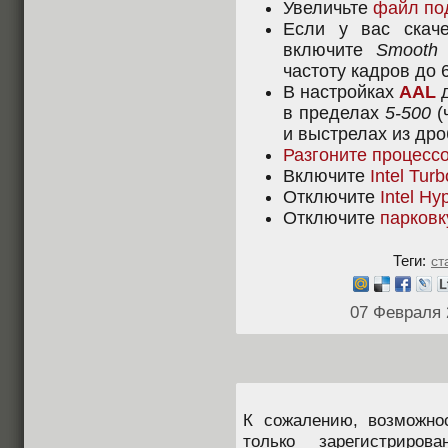
Увеличьте
файл по
Если у вас скач
включите
Smooth
частоту кадров до 6
В настройках
AAL
д
в пределах
5-500
(
и выстрелах из дро
Разгоните процесс
Включите
Intel Tur
Отключите
Intel Hy
Отключите
парковк
Теги:
ст
07 Февраля 
К сожалению, возможно
только зарегистриров