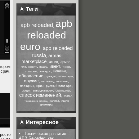
Теги
apb
apb reloaded
,
reloaded
euro
apb reloaded
,
russia
armas
,
marketplace
,
,
,
акция
армас
,
,
ивент
,
,
тором
видео
блиц-новости
иннова
,
,
,
 срач,
новинка
конкурс
комплект
обновление
,
,
,
одежда
оптимизация
оружие
,
,
,
перевод
перманент
,
,
,
приз
праздник
русский блог apb
,
,
,
скидки
скриншоты
скины для оружия
список изменений
,
,
статья
,
,
ящик
халява
технические работы
джокера
Интересное
Техническое развитие
Просто
APB Reloaded: как