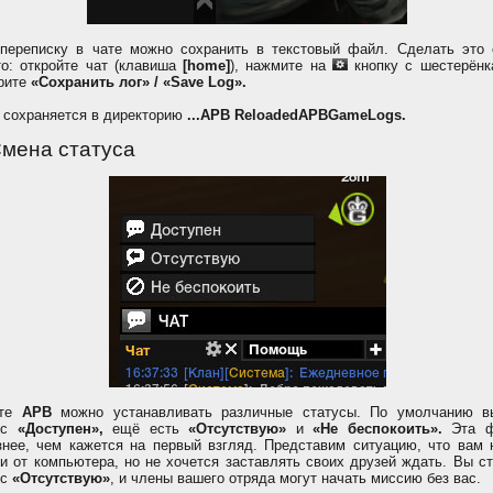
переписку в чате можно сохранить в текстовый файл. Сделать это 
то: откройте чат (клавиша
[home]
), нажмите на
кнопку с шестерёнк
рите
«Сохранить лог» / «Save Log».
 сохраняется в директорию
...APB ReloadedAPBGameLogs.
Смена статуса
ате
APB
можно устанавливать различные статусы. По умолчанию в
ус
«Доступен»,
ещё есть
«Отсутствую»
и
«Не беспокоить».
Эта ф
знее, чем кажется на первый взгляд. Представим ситуацию, что вам 
ти от компьютера, но не хочется заставлять своих друзей ждать. Вы с
ус
«Отсутствую»
, и члены вашего отряда могут начать миссию без вас.