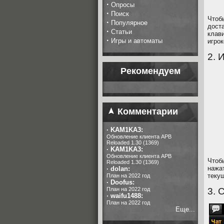
·
Опросы
·
Поиск
Чтоб
·
Популярное
дост
·
Статьи
кла
·
Игры и автоматы
игрок
2. 
Рекомендуем
Комментарии
·
KAM1KA3:
Обновление клиента APB
Reloaded 1.30 (1369)
·
KAM1KA3:
Обновление клиента APB
Чтоб
Reloaded 1.30 (1369)
нажа
·
dolan:
теку
План на 2022 год
·
Doofus:
План на 2022 год
3. 
·
waifu1488:
План на 2022 год
Еще...