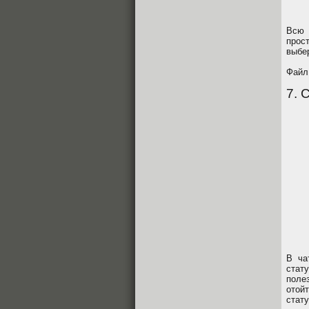
Всю 
прос
выбе
Файл
7. 
В ч
стат
поле
отой
стат