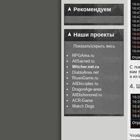
Рекомендуем
Наши проекты
Показать\скрыть весь
RPGArea.ru
AllSacred.ru
Witcher.net.ru
С по
вам 
DiabloArea.net
а из-
RisenGame.ru
AllDisciples.ru
4. 
DragonAge-area
AllDishonored.ru
ACR-Game
Watch Dogs
Чтоб