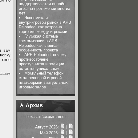
ши по
поддерживаются онлайн-
игры на протяжении многих
лет
Экономика и
внутриигровой рынок в APB
Reloaded: как устроена
торговля между игроками
Глубокая система
кастомизации в APB
Reloaded как главная
особенность проекта
и вам
APB Reloaded: почему
нопку
противостояние
 окне
преступников и полиции
остается уникальным
Мобильный телефон
нашим
стал основной игровой
платформой виртуальных
игровых залов
Архив
Показать\скрыть весь
Август 2026:
|
Май 2026:
|