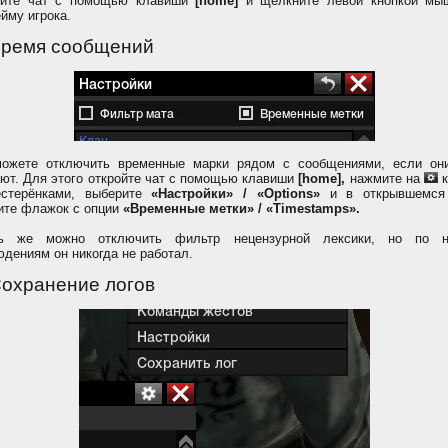
ойте чат с помощью клавиши
[home]
и щёлкните левой кнопкой мы
йму игрока.
Время сообщений
ожете отключить временные марки рядом с сообщениями, если он
ют. Для этого откройте чат с помощью клавиши
[home],
нажмите на
к
стерёнками, выберите
«Настройки» / «Options»
и в открывшемся
ите флажок с опции
«Временные метки» / «Timestamps».
ь же можно отключить фильтр нецензурной лексики, но по 
юдениям он никогда не работал.
Сохранение логов