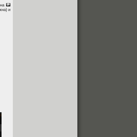
 на
кна) и