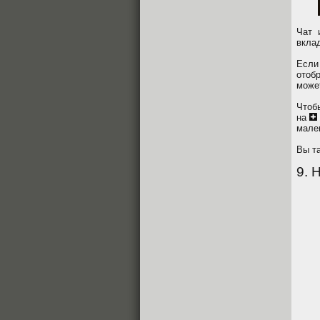
Чат 
вклад
Если
отоб
може
Чтоб
на
мале
Вы т
9. 