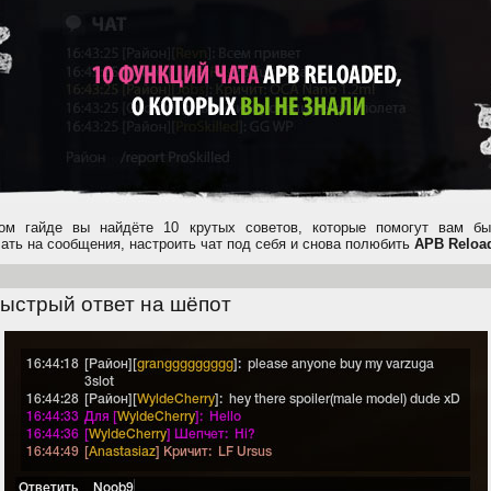
ом гайде вы найдёте 10 крутых советов, которые помогут вам бы
чать на сообщения, настроить чат под себя и снова полюбить
APB Reloa
Быстрый ответ на шёпот