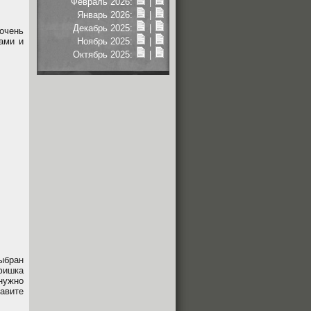
Февраль 2026:
|
Январь 2026:
|
Декабрь 2025:
|
очень
ами и
Ноябрь 2025:
|
Октябрь 2025:
|
ыбран
ишка
нужно
тавите