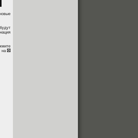
новые
будут
нация
жмите
е на