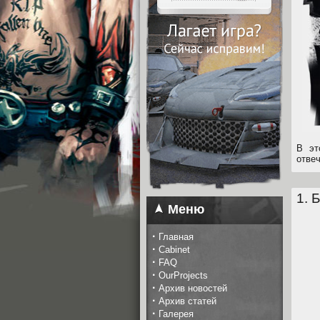
В эт
отве
1. 
Меню
·
Главная
·
Cabinet
·
FAQ
·
OurProjects
·
Архив новостей
·
Архив статей
·
Галерея