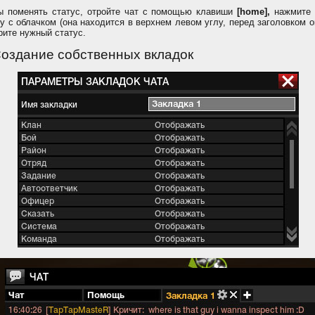
ы поменять статус, отройте чат с помощью клавиши
[home],
нажмите
у с облачком (она находится в верхнем левом углу, перед заголовком о
рите нужный статус.
Создание собственных вкладок