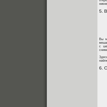
откр
никне
5. 
Вы м
меша
с ше
сним
Здес
набл
6. 