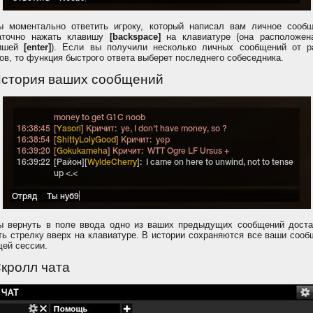
ы моментально ответить игроку, который написал вам личное сообщ
аточно нажать клавишу
[backspace]
на клавиатуре (она расположен
вишей
[enter]
). Если вы получили несколько личных сообщений от р
ов, то функция быстрого ответа выберет последнего собеседника.
История ваших сообщений
ы вернуть в поле ввода одно из ваших предыдущих сообщений доста
ть стрелку вверх на клавиатуре. В истории сохраняются все ваши соо
щей сессии.
Скролл чата