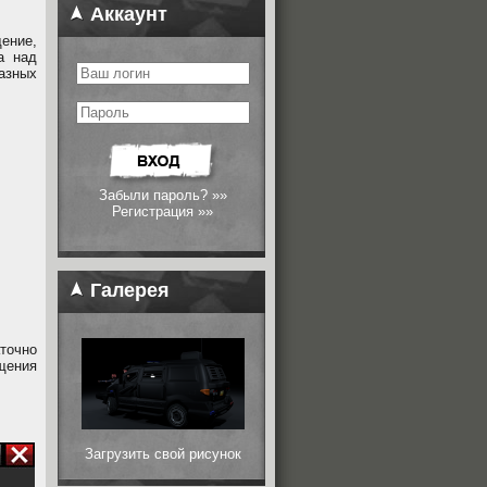
Аккаунт
ение,
а над
азных
Забыли пароль? »»
Регистрация »»
Галерея
точно
бщения
Загрузить свой рисунок