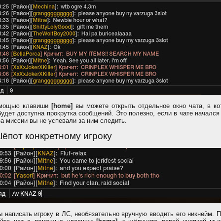
мощью клавиши
[home]
вы можете открыть отдельное окно чата, в ко
будет доступна прокрутка сообщений. Это полезно, если в чате начался
за миссии вы не успевали за ним следить.
Шёпот конкретному игроку
ы написать игроку в ЛС, необязательно вручную вводить его никнейм. 