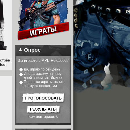
Опрос
стрее
Вы играете в APB Reloaded?
ded.
Да, играю по сей день
Иногда захожу на пару
дней вспомнить былое
Перестал играть, только
слежу за новостями
Комментариев: 0