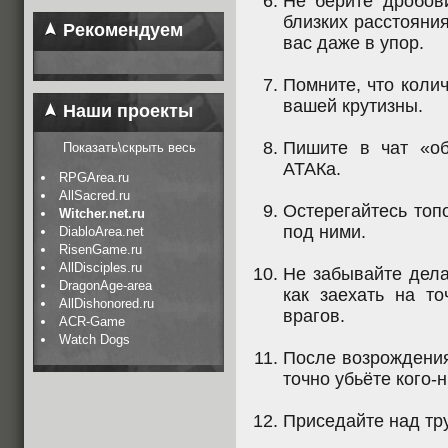
Не берите дробов
близких расстояния
Рекомендуем
вас даже в упор.
Помните, что коли
вашей крутизны.
Наши проекты
Пишите в чат «об
Показать\скрыть весь
АТАКа.
RPGArea.ru
AllSacred.ru
Остерегайтесь топ
Witcher.net.ru
под ними.
DiabloArea.net
RisenGame.ru
AllDisciples.ru
Не забывайте дела
DragonAge-area
как заехать на то
AllDishonored.ru
врагов.
ACR-Game
Watch Dogs
После возрождения
точно убьёте кого-н
Приседайте над тру