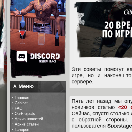
Эти советы помогут в
игре, но и наконец-т
сервере.
Меню
·
Главная
Пять лет назад мы оп
·
Cabinet
новичков статью
«20 
·
FAQ
Сейчас, спустя столько 
·
OurProjects
·
Архив новостей
с обратной стороны
·
Архив статей
пользователя
Sixxstage
·
Галерея