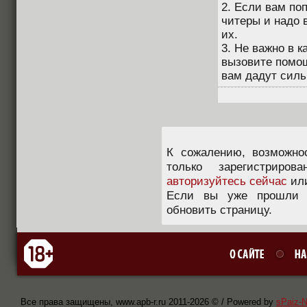
2. Если вам по
читеры и надо 
их.
3. Не важно в к
вызовите помощ
вам дадут силь
К сожалению, возможно
только зарегистриров
авторизуйтесь сейчас
ил
Если вы уже прошли п
обновить страницу.
Все права защищены, www.apb-r.ru 2011-
2026 © / Powered by
sPaiz-