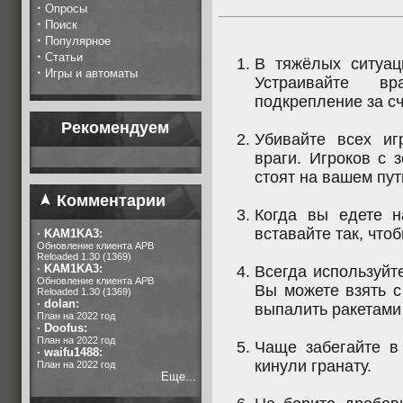
·
Опросы
·
Поиск
·
Популярное
·
Статьи
В тяжёлых ситуац
·
Игры и автоматы
Устраивайте в
подкрепление за с
Рекомендуем
Убивайте всех и
враги. Игроков с 
стоят на вашем пут
Комментарии
Когда вы едете н
вставайте так, что
·
KAM1KA3:
Обновление клиента APB
Reloaded 1.30 (1369)
·
KAM1KA3:
Всегда используйт
Обновление клиента APB
Вы можете взять с
Reloaded 1.30 (1369)
·
dolan:
выпалить ракетами 
План на 2022 год
·
Doofus:
План на 2022 год
Чаще забегайте в 
·
waifu1488:
кинули гранату.
План на 2022 год
Еще...