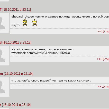
Г
[18.10.2011 в 23:11]
shepard, Видео немного давнее по ходу месяц имеет , но всё ро
круто
>> Цити
d
[18.10.2011 в 23:12]
Читайте внимательнее, там все написано.
tweetdeck.com/twitter/G1Neume/~5KxUo
>> Цити
an
[18.10.2011 в 23:19]
что за нае*алово с видео? нет там не каких связных .
>> Цити
z
[18.10.2011 в 23:19]