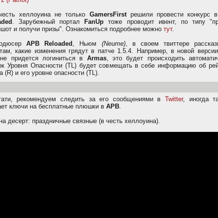
честь хеллоуина не только
GamersFirst
решили провести конкурс 
aded
. Зарубежный портал
FanUp
тоже проводит ивент, по типу "п
ншот и получи призы". Ознакомиться подробнее можно
тут
.
родюсер
APB Reloaded
, Ньюм
(Neume)
, в своем твиттере рассказ
там, какие изменения грядут в патче 1.5.4. Например, в новой верси
не придется логиниться в
Armas
, это будет происходить автоматич
ок Уровня Опасности (TL) будет совмещать в себе информацию об рей
а (R) и его уровне опасности (TL).
тати, рекомендуем следить за его сообщениями в
Twitter
, иногда т
ает ключи на бесплатные плюшки в
APB
.
на десерт: праздничные связные (в честь хеллоуина).