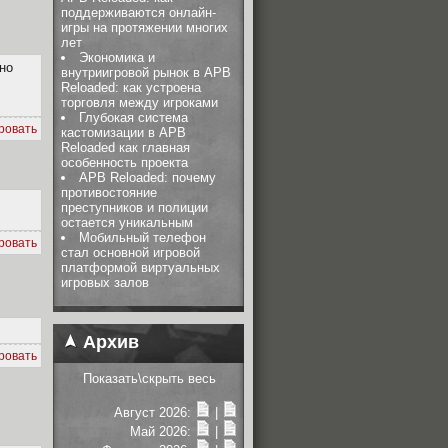
поддерживаются онлайн-
игры на протяжении многих
лет
Экономика и
вно
внутриигровой рынок в APB
Reloaded: как устроена
торговля между игроками
Глубокая система
ровать
кастомизации в APB
Reloaded как главная
особенность проекта
APB Reloaded: почему
противостояние
преступников и полиции
остается уникальным
Мобильный телефон
ровать
стал основной игровой
платформой виртуальных
игровых залов
Архив
ровать
Показать\скрыть весь
Август 2026:
|
Май 2026:
|