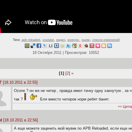
,
,
,
,
,
Теги:
apb reloaded
youtube
видео
конкурс
ньюм
список изменений
18 Октября 2011 | Просмотров: 10552
[1]
[
2
]
»
Г
[18.10.2011 в 22:55]
Ozone ? он же не читер , правда имел тачку одну хакнутую , за ч
так ?
Бля вместо читеров норм ребят банят.
>> Цити
d
[18.10.2011 в 22:56]
А еще можете заценить мой мувик по APB Reloaded, если еще н