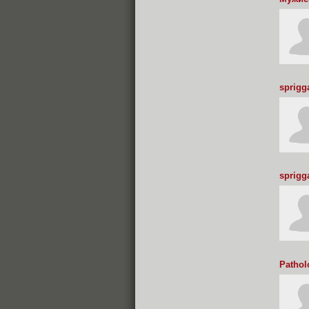
sprigg
sprigg
Patho