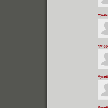
Мужиё
sprigg
Мужиё
Мужиё