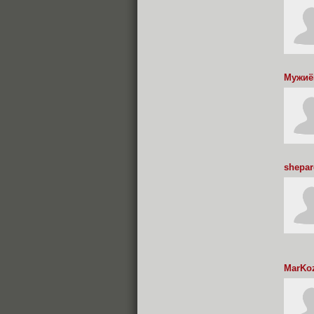
Мужиё
shepar
MarKo