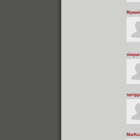
Мужиё
shepar
sprigg
MarKo