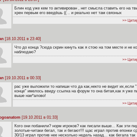
Блин код уже кем то активирован , нет смысла ставить его на тви
хрен первым его введёшь (( .. и реально нет там связных
>> Цити
an
[18.10.2011 в 23:40]
Что до конца ?сюда скрин кинуть как я стою на том месте и не ко
наблюдаю?
>> Цити
an
[19.10.2011 в 00:33]
рас уже выложили то напиши что да как,некто не видит их,если "
конце" имелось ввиду ссылка на форум то она битая,как я уже п
выше нае*алово!
>> Цити
logoanatom
[19.10.2011 в 01:33]
Кого они побанили? норм игроков? как писали выше... Как эти п
золотые-читаки бегал, так и бегают!!! щас играл против епонки с
30/13 играл против нее несколько недель назад... как бегала так 