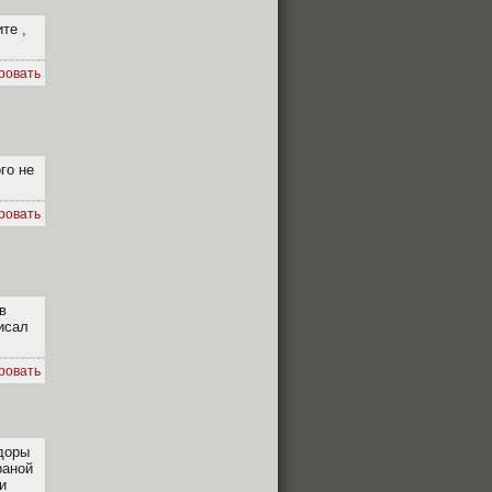
те ,
ровать
го не
ровать
в
исал
ровать
идоры
раной
и