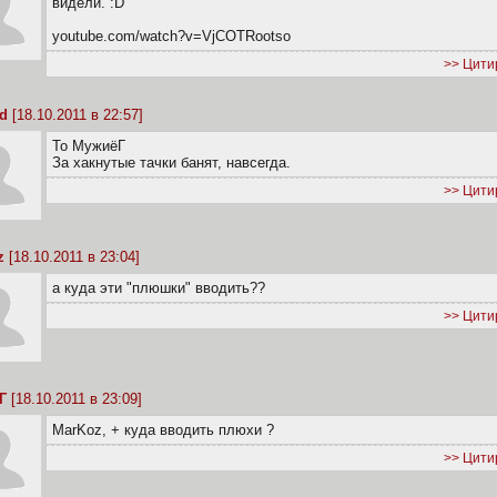
видели. :D
youtube.com/watch?v=VjCOTRootso
>> Цити
d
[18.10.2011 в 22:57]
To МужиёГ
За хакнутые тачки банят, навсегда.
>> Цити
z
[18.10.2011 в 23:04]
а куда эти "плюшки" вводить??
>> Цити
Г
[18.10.2011 в 23:09]
MarKoz, + куда вводить плюхи ?
>> Цити