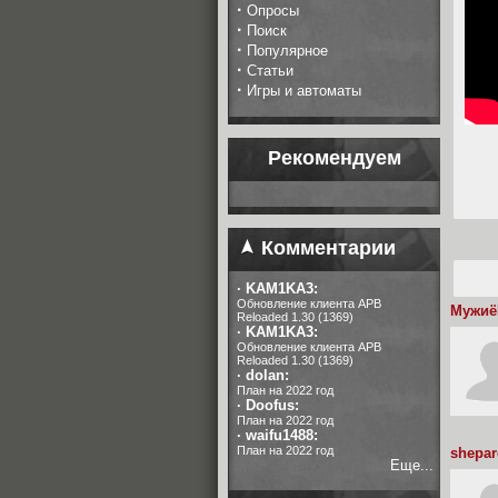
·
Опросы
·
Поиск
·
Популярное
·
Статьи
·
Игры и автоматы
Рекомендуем
Комментарии
·
KAM1KA3:
Обновление клиента APB
Мужиё
Reloaded 1.30 (1369)
·
KAM1KA3:
Обновление клиента APB
Reloaded 1.30 (1369)
·
dolan:
План на 2022 год
·
Doofus:
План на 2022 год
·
waifu1488:
План на 2022 год
shepar
Еще...