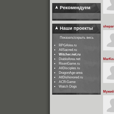
Рекомендуем
shepar
Наши проекты
Показать\скрыть весь
RPGArea.ru
AllSacred.ru
Witcher.net.ru
DiabloArea.net
MarKo
RisenGame.ru
AllDisciples.ru
DragonAge-area
AllDishonored.ru
ACR-Game
Watch Dogs
Мужиё