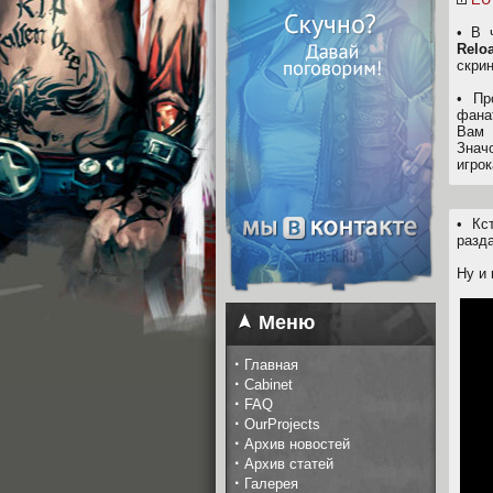
• В 
Relo
скри
• П
фана
Вам 
Знач
игрок
• Кс
разд
Ну и 
Меню
·
Главная
·
Cabinet
·
FAQ
·
OurProjects
·
Архив новостей
·
Архив статей
·
Галерея