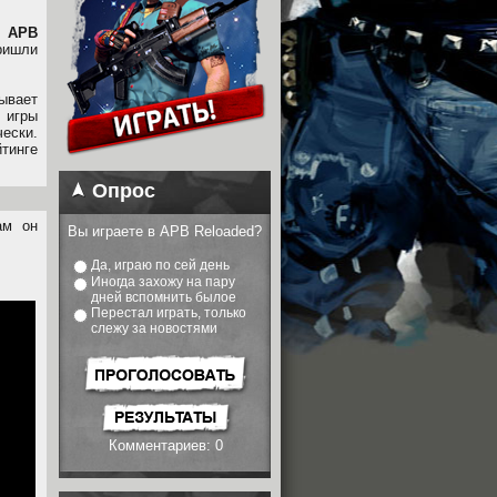
в
APB
ришли
ывает
и игры
ески.
тинге
Опрос
ам он
Вы играете в APB Reloaded?
Да, играю по сей день
Иногда захожу на пару
дней вспомнить былое
Перестал играть, только
слежу за новостями
Комментариев: 0