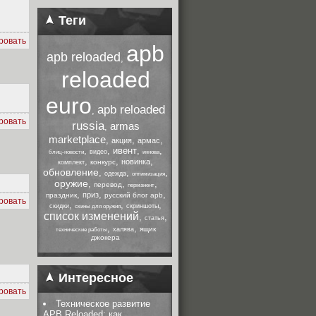
Теги
ровать
apb
apb reloaded
,
reloaded
euro
apb reloaded
,
ровать
russia
armas
,
marketplace
,
,
,
акция
армас
,
,
ивент
,
,
видео
блиц-новости
иннова
,
,
,
новинка
конкурс
комплект
обновление
,
,
,
одежда
оптимизация
оружие
,
,
,
перевод
перманент
,
,
,
приз
праздник
русский блог apb
ровать
,
,
,
скидки
скриншоты
скины для оружия
список изменений
,
,
статья
,
,
ящик
халява
технические работы
джокера
Интересное
ровать
Техническое развитие
APB Reloaded: как