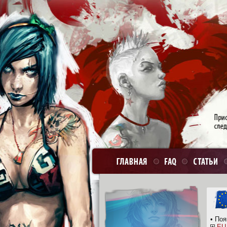
• По
EU 